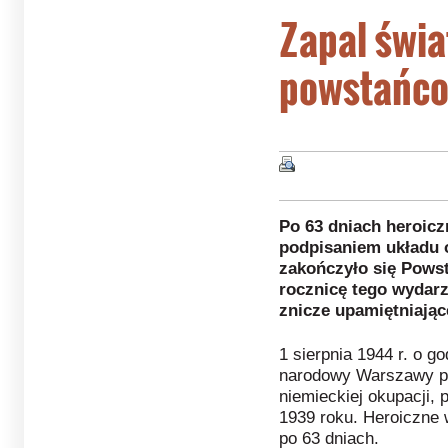
Zapal świa
powstańc
Po 63 dniach heroiczn
podpisaniem układu o
zakończyło się Pows
rocznicę tego wydarz
znicze upamiętniają
1 sierpnia 1944 r. o g
narodowy Warszawy pr
niemieckiej okupacji, 
1939 roku. Heroiczne 
po 63 dniach.