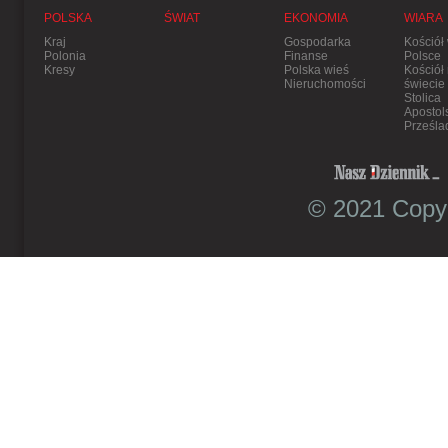
POLSKA
ŚWIAT
EKONOMIA
WIARA
Kraj
Gospodarka
Kościół
Polonia
Finanse
Polsce
Kresy
Polska wieś
Kościół
Nieruchomości
świecie
Stolica
Apostol
Prześla
© 2021 Copyr