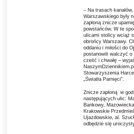
– Na trasach kanałów,
Warszawskiego były n
zapłoną znicze upamię
powstańców. W te spo
ulicami stolicy wciąż 
obrońcy Warszawy. Ch
oddaniu i miłości do O
postanowili walczyć 
cześć i chwałę – wyja
NaszymDziennikiem.p
Stowarzyszenia Harce
„Światła Pamięci”.
Znicze zapłoną w god
następujących ulic: M
Bankowy, Mazowiecka,
Krakowskie Przedmieś
Ujazdowskie, al. Szuc
odbędzie się uroczyst