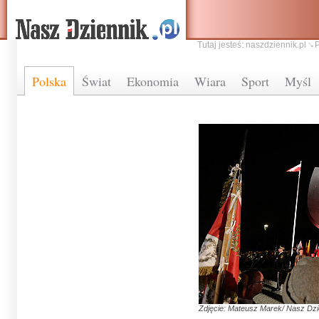
Tutaj jesteś:
naszdziennik.pl
Polska
Świat
Ekonomia
Wiara
Sport
Myśl
Zdjęcie: Mateusz Marek/ Nasz Dzi