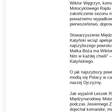
Wiktor Węgrzyn, kom
Motocyklowego Rajdu 
zakończenie sezonu m
poważnemu wypadkow
pierwszeństwo, dopro
Stowarzyszenie Międ
Katyński wciąż apeluje
najszybszego powrotu
Matka Boża ma Wiktora
Nim w każdej chwili” 
Katyńskiego.
O jak najszybszy pow
modlą się Polacy w ca
naszej Ojczyzny.
Jak wyjaśnił Leszek R
Międzynarodowy Motoc
podczas Jesiennego Zl
dojechał komandor, mo