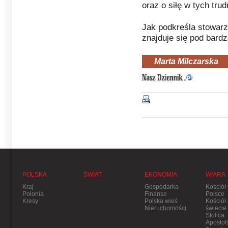
oraz o siłę w tych tru
Jak podkreśla stowar
znajduje się pod bard
Marta Milczarska
POLSKA
ŚWIAT
EKONOMIA
WIARA
Kraj
Gospodarka
Kościół
Polonia
Finanse
Polsce
Kresy
Polska wieś
Kościół
Nieruchomości
świecie
Stolica
Apostol