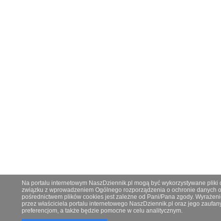
Na portalu internetowym NaszDziennik.pl mogą być wykorzystywane pliki co
związku z wprowadzeniem Ogólnego rozporządzenia o ochronie danych os
pośrednictwem plików cookies jest zależne od Pani/Pana zgody. Wyrażeni
przez właściciela portalu internetowego NaszDziennik.pl oraz jego zauf
preferencjom, a także będzie pomocne w celu analitycznym.