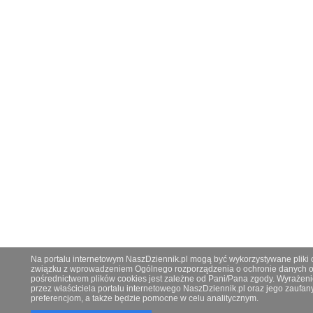
Na portalu internetowym NaszDziennik.pl mogą być wykorzystywane pliki co
związku z wprowadzeniem Ogólnego rozporządzenia o ochronie danych os
pośrednictwem plików cookies jest zależne od Pani/Pana zgody. Wyrażeni
przez właściciela portalu internetowego NaszDziennik.pl oraz jego zauf
preferencjom, a także będzie pomocne w celu analitycznym.