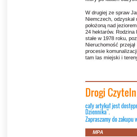
W drugiej ze spraw Ja
Niemczech, odzyskał 
położoną nad jeziore
24 hektarów. Rodzina
stałe w 1978 roku, po
Nieruchomość przejął 
procesie komunalizacj
tam las miejski i tere
Drogi Czytel
cały artykuł jest dostęp
Dziennika”.
Zapraszamy do zakupu 
MPA