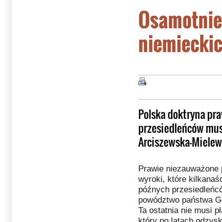
Osamotnie
niemieckic
Polska doktryna pra
przesiedleńców musi
Arciszewska-Mielew
Prawie niezauważone p
wyroki, które kilkana
późnych przesiedleńcó
powództwo państwa Gł
Ta ostatnia nie musi 
który po latach odzys