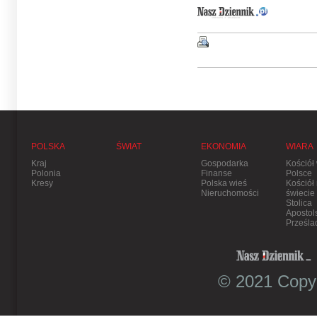
POLSKA
ŚWIAT
EKONOMIA
WIARA
Kraj
Gospodarka
Kościół
Polonia
Finanse
Polsce
Kresy
Polska wieś
Kościół
Nieruchomości
świecie
Stolica
Apostol
Prześla
© 2021 Copyr