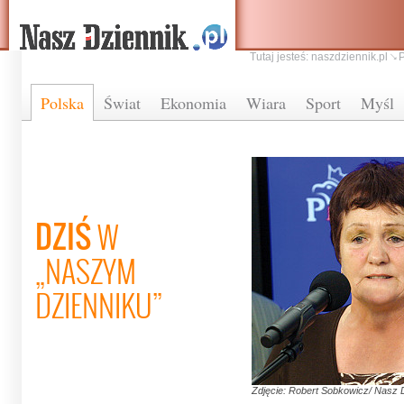
Tutaj jesteś:
naszdziennik.pl
Polska
Świat
Ekonomia
Wiara
Sport
Myśl
DZIŚ
W
„NASZYM
DZIENNIKU”
Zdjęcie: Robert Sobkowicz/ Nasz 