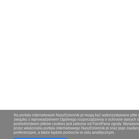
Na portalu internetowym NaszDziennik.pl mogą być wykorzystywane pliki co
związku z wprowadzeniem Ogólnego rozporządzenia o ochronie danych os
pośrednictwem plików cookies jest zależne od Pani/Pana zgody. Wyrażeni
przez właściciela portalu internetowego NaszDziennik.pl oraz jego zauf
preferencjom, a także będzie pomocne w celu analitycznym.