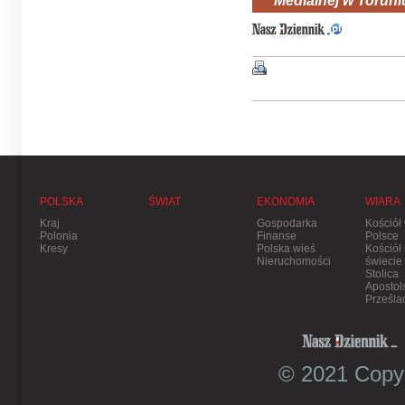
Medialnej w Toruni
POLSKA
ŚWIAT
EKONOMIA
WIARA
Kraj
Gospodarka
Kościół
Polonia
Finanse
Polsce
Kresy
Polska wieś
Kościół
Nieruchomości
świecie
Stolica
Apostol
Prześla
© 2021 Copyr