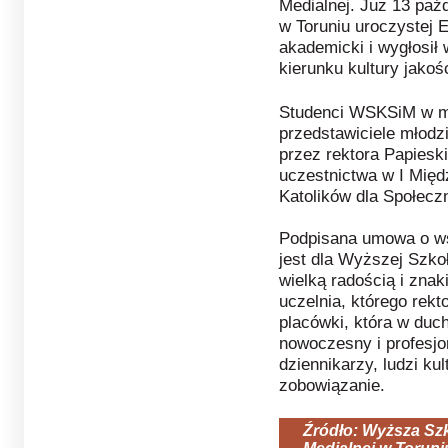
Medialnej. Już 13 paź
w Toruniu uroczystej E
akademicki i wygłosił 
kierunku kultury jakośc
Studenci WSKSiM w ma
przedstawiciele młodzi
przez rektora Papiesk
uczestnictwa w I Mię
Katolików dla Społecz
Podpisana umowa o ws
jest dla Wyższej Szkoł
wielką radością i znak
uczelnia, którego rekt
placówki, która w du
nowoczesny i profesjo
dziennikarzy, ludzi kult
zobowiązanie.
Źródło: Wyższa Szk