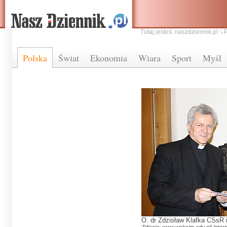
Tutaj jesteś:
naszdziennik.pl
Polska
Świat
Ekonomia
Wiara
Sport
Myśl
O. dr Zdzisław Klafka CSsR i