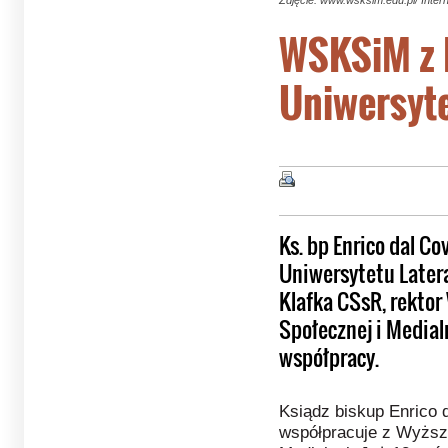
Zdjęcie: www.wsksim.edu.pl/ Inter
WSKSiM z 
Uniwersyt
Ks. bp Enrico dal Co
Uniwersytetu Latera
Klafka CSsR, rektor
Społecznej i Medial
współpracy.
Ksiądz biskup Enrico d
współpracuje z Wyższą