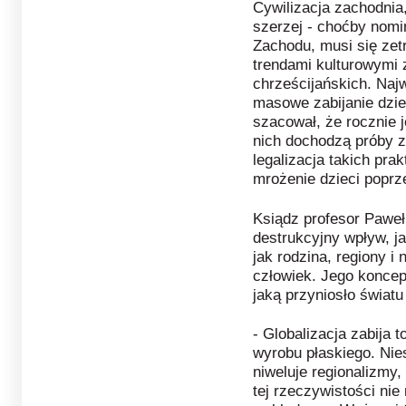
Cywilizacja zachodnia,
szerzej - choćby nomin
Zachodu, musi się zet
trendami kulturowymi 
chrześcijańskich. Naj
masowe zabijanie dzie
szacował, że rocznie j
nich dochodzą próby za
legalizacja takich pra
mrożenie dzieci poprz
Ksiądz profesor Paweł
destrukcyjny wpływ, j
jak rodzina, regiony i 
człowiek. Jego koncepc
jaką przyniosło światu
- Globalizacja
zabija
t
wyrobu płaskiego. Nie
niweluje regionalizmy,
tej rzeczywistości ni