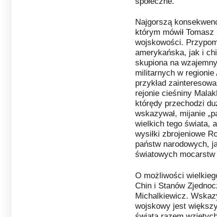
społeczne.
Najgorszą konsekwencj
którym mówił Tomasz S
wojskowości. Przypom
amerykańska, jak i ch
skupiona na wzajemny
militarnych w regionie
przykład zainteresowa
rejonie cieśniny Mala
którędy przechodzi d
wskazywał, mijanie „pa
wielkich tego świata,
wysiłki zbrojeniowe R
państw narodowych, jak
światowych mocarstw 
O możliwości wielkiego
Chin i Stanów Zjednoc
Michalkiewicz. Wskaz
wojskowy jest większy
świata razem wziętych