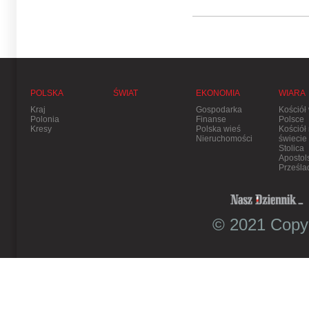
POLSKA
ŚWIAT
EKONOMIA
WIARA
Kraj
Gospodarka
Kościół
Polonia
Finanse
Polsce
Kresy
Polska wieś
Kościół
Nieruchomości
świecie
Stolica
Apostol
Prześla
© 2021 Copyr