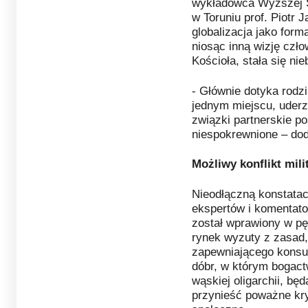
wykładowca Wyższej Sz
w Toruniu prof. Piotr 
globalizacja jako form
niosąc inną wizję czło
Kościoła, stała się ni
- Głównie dotyka rodzi
jednym miejscu, uderz
związki partnerskie po
niespokrewnione – dod
Możliwy konflikt mili
Nieodłączną konstatacj
ekspertów i komentato
został wprawiony w pę
rynek wyzuty z zasad
zapewniającego konsu
dóbr, w którym bogact
wąskiej oligarchii, bę
przynieść poważne kry