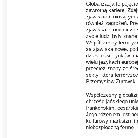
Globalizacja to pojęci
zawrotną karierę. Zdaj
zjawiskiem niosącym w
również zagrożeń. Pre
zjawiska ekonomiczne,
życie ludzi były znane
Współczesny terroryzm
są zjawiska nowe, pod
działalność rynków fi
wielu językach europe
przecież znany ze śr
sekty, która terroryz
Przemysław Żurawski 
Współczesny globaliz
chrześcijańskiego uniw
frankońskim, cesarski
Jego rdzeniem jest neo
kulturowy marksizm i n
niebezpieczną formę i