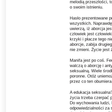
melodią przeszłości, 
o swoim istnieniu.
Hasło prezentowane pr
wszystkich. Naprawdę 
uwierzą, iż aborcja je
człowiek jest człowi
krzyki i płacze tego ni
aborcje, zabija drugi
nie zmieni. Życie jest
Manifa jest po coś. Fem
walczą o aborcję i an
seksualną. Wiele śro
poronne. Otóż uniemoż
przez co ten obumiera.
A edukacja seksualna
życia trzeba czerpać 
Do wychowania ludzi, 
odpowiedzialności za 