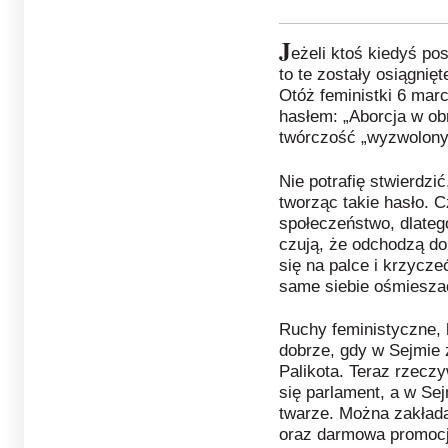
J
eżeli ktoś kiedyś po
to te zostały osiągnięt
Otóż feministki 6 mar
hasłem: „Aborcja w ob
twórczość „wyzwolony
Nie potrafię stwierdzić
tworząc takie hasło. 
społeczeństwo, dlateg
czują, że odchodzą do
się na palce i krzycze
same siebie ośmiesza
Ruchy feministyczne, 
dobrze, gdy w Sejmie 
Palikota. Teraz rzeczy
się parlament, a w Se
twarze. Można zakładać
oraz darmowa promocj