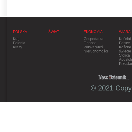
POLSKA
ŚWIAT
EKONOMIA
WIARA
Kraj
Gospodarka
Kościół
Polonia
Finanse
Polsce
Kresy
Polska wieś
Kościół
Nieruchomości
świecie
Stolica
Apostol
Prześla
© 2021 Copyr