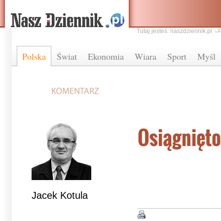
Tutaj jesteś:
naszdziennik.pl
Polska
Świat
Ekonomia
Wiara
Sport
Myśl
Osiągnięto
Jacek Kotula