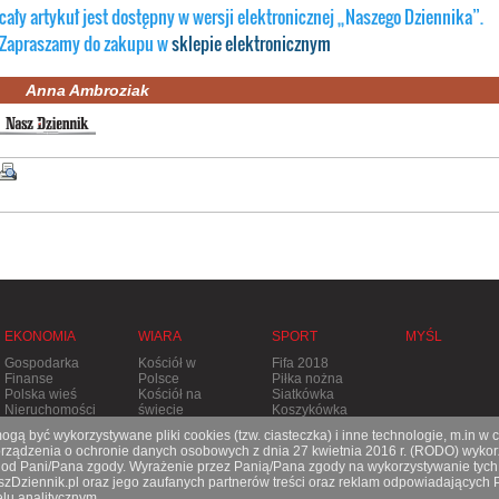
cały artykuł jest dostępny w wersji elektronicznej „Naszego Dziennika”.
Zapraszamy do zakupu w
sklepie elektronicznym
Anna Ambroziak
EKONOMIA
WIARA
SPORT
MYŚL
Gospodarka
Kościół w
Fifa 2018
Finanse
Polsce
Piłka nożna
Polska wieś
Kościół na
Siatkówka
Nieruchomości
świecie
Koszykówka
Stolica
Tenis
gą być wykorzystywane pliki cookies (tzw. ciasteczka) i inne technologie, m.in w 
Apostolska
Pozostałe
ądzenia o ochronie danych osobowych z dnia 27 kwietnia 2016 r. (RODO) wykorz
Prześladowania
dyscypliny
e od Pani/Pana zgody. Wyrażenie przez Panią/Pana zgody na wykorzystywanie tych
aszDziennik.pl oraz jego zaufanych partnerów treści oraz reklam odpowiadających
lu analitycznym.