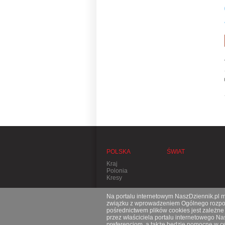
POLSKA
ŚWIAT
Kraj
Polonia
Kresy
Na portalu internetowym NaszDziennik.pl mo
związku z wprowadzeniem Ogólnego rozporz
pośrednictwem plików cookies jest zależn
przez właściciela portalu internetowego N
preferencjom, a także będzie pomocne w ce