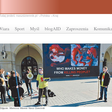
Tutaj jesteś:
naszdziennik.pl
Polska
Kraj
Wiara
Sport
Myśl
blogAID
Zaproszenia
Komunika
Zdjęcie: Mateusz Marek/ Nasz Dziennik