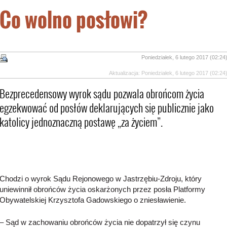
Co wolno posłowi?
Poniedziałek, 6 lutego 2017 (02:24
Aktualizacja: Poniedziałek, 6 lutego 2017 (02:24
Bezprecedensowy wyrok sądu pozwala obrońcom życia
egzekwować od posłów deklarujących się publicznie jako
katolicy jednoznaczną postawę „za życiem”.
Chodzi o wyrok Sądu Rejonowego w Jastrzębiu-Zdroju, który
uniewinnił obrońców życia oskarżonych przez posła Platformy
Obywatelskiej Krzysztofa Gadowskiego o zniesławienie.
– Sąd w zachowaniu obrońców życia nie dopatrzył się czynu