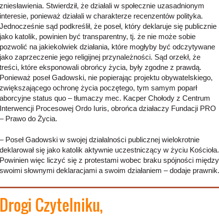
zniesławienia. Stwierdził, że działali w społecznie uzasadnionym
interesie, ponieważ działali w charakterze recenzentów polityka.
Jednocześnie sąd podkreślił, że poseł, który deklaruje się publicznie
jako katolik, powinien być transparentny, tj. że nie może sobie
pozwolić na jakiekolwiek działania, które mogłyby być odczytywane
jako zaprzeczenie jego religijnej przynależności. Sąd orzekł, że
treści, które eksponowali obrońcy życia, były zgodne z prawdą.
Ponieważ poseł Gadowski, nie popierając projektu obywatelskiego,
zwiększającego ochronę życia poczętego, tym samym poparł
aborcyjne status quo – tłumaczy mec. Kacper Chołody z Centrum
Interwencji Procesowej Ordo Iuris, obrońca działaczy Fundacji PRO
– Prawo do Życia.
– Poseł Gadowski w swojej działalności publicznej wielokrotnie
deklarował się jako katolik aktywnie uczestniczący w życiu Kościoła.
Powinien więc liczyć się z protestami wobec braku spójności między
swoimi słownymi deklaracjami a swoim działaniem – dodaje prawnik
Drogi Czytelniku
,