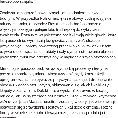
bardzo powściągliwi.
Zwalczanie zagrożeń powietrznych jest zadaniem niezwykle
trudnym. W przypadku Polski największe obawy budzą rosyjskie
rakiety Iskander, a przecież Rosja posiada broń o znacznie
większym zasięgu i pułapie lotu, trudniejszą do wykrycia i
zwalczenia. Poza tym współczesne pociski mają wiele głowic, które
lecą oddzielnie, wyrzucają też głowice „fałszywe”, służące
przyciągnięciu obrony powietrznej przeciwnika. W związku z tym
używane do strącania ich rakiety i cały system sterowania obroną
powietrzną musi być przemyślany w najdrobniejszych szczegółach.
Mimo to już podczas prób wciąż wychodzą problemy i testy na
początku rzadko są udane. Mogą wystąpić błędy konstrukcji i
oprogramowania, ale bywa, że przyczyną fiaska jest drobne ciało
obce w układach sterujących, obluzowanie się jakichś kabli czy
kłopoty z zasilaniem. Defekt może wystąpić zarówno w lecącej
rakiecie, jak i w systemach naziemnych. Stąd w fabryce Raytheona
w Andover (stan Massachusetts) rzuca się w oczy, jak wiele uwagi
poświęca się sprawdzaniu i testowaniu każdego elementu. Różne
formy wewnętrznej kontroli trwają dłużej niż sama produkcja i