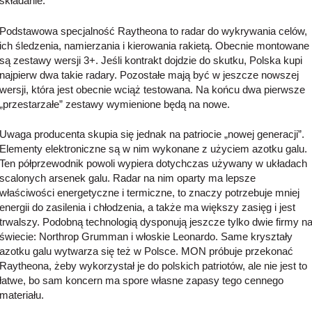
składanie.
Podstawowa specjalność Raytheona to radar do wykrywania celów,
ich śledzenia, namierzania i kierowania rakietą. Obecnie montowane
są zestawy wersji 3+. Jeśli kontrakt dojdzie do skutku, Polska kupi
najpierw dwa takie radary. Pozostałe mają być w jeszcze nowszej
wersji, która jest obecnie wciąż testowana. Na końcu dwa pierwsze
„przestarzałe” zestawy wymienione będą na nowe.
Uwaga producenta skupia się jednak na patriocie „nowej generacji”.
Elementy elektroniczne są w nim wykonane z użyciem azotku galu.
Ten półprzewodnik powoli wypiera dotychczas używany w układach
scalonych arsenek galu. Radar na nim oparty ma lepsze
właściwości energetyczne i termiczne, to znaczy potrzebuje mniej
energii do zasilenia i chłodzenia, a także ma większy zasięg i jest
trwalszy. Podobną technologią dysponują jeszcze tylko dwie firmy n
świecie: Northrop Grumman i włoskie Leonardo. Same kryształy
azotku galu wytwarza się też w Polsce. MON próbuje przekonać
Raytheona, żeby wykorzystał je do polskich patriotów, ale nie jest to
łatwe, bo sam koncern ma spore własne zapasy tego cennego
materiału.