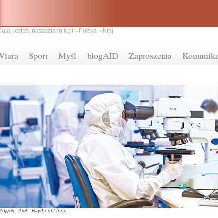
Tutaj jesteś:
naszdziennik.pl
Polska
Kraj
Wiara
Sport
Myśl
blogAID
Zaproszenia
Komunika
Zdjęcie: Arch. Raytheon/ Inne