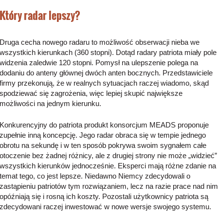
Który radar lepszy?
Druga cecha nowego radaru to możliwość obserwacji nieba we
wszystkich kierunkach (360 stopni). Dotąd radary patriota miały pole
widzenia zaledwie 120 stopni. Pomysł na ulepszenie polega na
dodaniu do anteny głównej dwóch anten bocznych. Przedstawiciele
firmy przekonują, że w realnych sytuacjach raczej wiadomo, skąd
spodziewać się zagrożenia, więc lepiej skupić największe
możliwości na jednym kierunku.
Konkurencyjny do patriota produkt konsorcjum MEADS proponuje
zupełnie inną koncepcję. Jego radar obraca się w tempie jednego
obrotu na sekundę i w ten sposób pokrywa swoim sygnałem całe
otoczenie bez żadnej różnicy, ale z drugiej strony nie może „widzieć”
wszystkich kierunków jednocześnie. Eksperci mają różne zdanie na
temat tego, co jest lepsze. Niedawno Niemcy zdecydowali o
zastąpieniu patriotów tym rozwiązaniem, lecz na razie prace nad nim
opóźniają się i rosną ich koszty. Pozostali użytkownicy patriota są
zdecydowani raczej inwestować w nowe wersje swojego systemu.