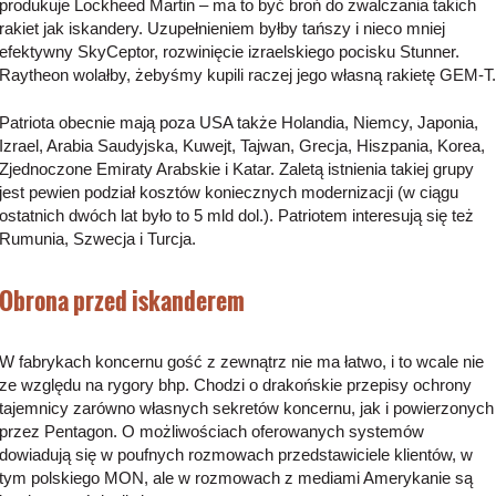
produkuje Lockheed Martin – ma to być broń do zwalczania takich
rakiet jak iskandery. Uzupełnieniem byłby tańszy i nieco mniej
efektywny SkyCeptor, rozwinięcie izraelskiego pocisku Stunner.
Raytheon wolałby, żebyśmy kupili raczej jego własną rakietę GEM-T.
Patriota obecnie mają poza USA także Holandia, Niemcy, Japonia,
Izrael, Arabia Saudyjska, Kuwejt, Tajwan, Grecja, Hiszpania, Korea,
Zjednoczone Emiraty Arabskie i Katar. Zaletą istnienia takiej grupy
jest pewien podział kosztów koniecznych modernizacji (w ciągu
ostatnich dwóch lat było to 5 mld dol.). Patriotem interesują się też
Rumunia, Szwecja i Turcja.
Obrona przed iskanderem
W fabrykach koncernu gość z zewnątrz nie ma łatwo, i to wcale nie
ze względu na rygory bhp. Chodzi o drakońskie przepisy ochrony
tajemnicy zarówno własnych sekretów koncernu, jak i powierzonych
przez Pentagon. O możliwościach oferowanych systemów
dowiadują się w poufnych rozmowach przedstawiciele klientów, w
tym polskiego MON, ale w rozmowach z mediami Amerykanie są