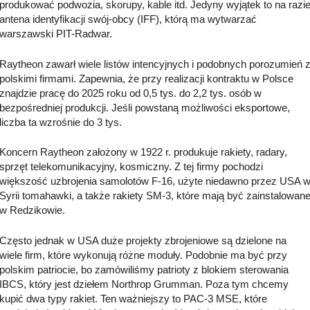
produkować podwozia, skorupy, kable itd. Jedyny wyjątek to na razi
antena identyfikacji swój-obcy (IFF), którą ma wytwarzać
warszawski PIT-Radwar.
Raytheon zawarł wiele listów intencyjnych i podobnych porozumień 
polskimi firmami. Zapewnia, że przy realizacji kontraktu w Polsce
znajdzie pracę do 2025 roku od 0,5 tys. do 2,2 tys. osób w
bezpośredniej produkcji. Jeśli powstaną możliwości eksportowe,
liczba ta wzrośnie do 3 tys.
Koncern Raytheon założony w 1922 r. produkuje rakiety, radary,
sprzęt telekomunikacyjny, kosmiczny. Z tej firmy pochodzi
większość uzbrojenia samolotów F-16, użyte niedawno przez USA 
Syrii tomahawki, a także rakiety SM-3, które mają być zainstalowan
w Redzikowie.
Często jednak w USA duże projekty zbrojeniowe są dzielone na
wiele firm, które wykonują różne moduły. Podobnie ma być przy
polskim patriocie, bo zamówiliśmy patrioty z blokiem sterowania
IBCS, który jest dziełem Northrop Grumman. Poza tym chcemy
kupić dwa typy rakiet. Ten ważniejszy to PAC-3 MSE, które