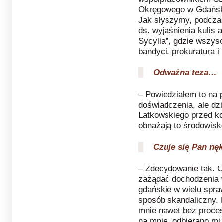
Okręgowego w Gdańsku
Jak słyszymy, podczas
ds. wyjaśnienia kulis 
Sycylia”, gdzie wszys
bandyci, prokuratura i
Odważna teza…
– Powiedziałem to na 
doświadczenia, ale dz
Latkowskiego przed k
obnażają to środowis
Czuje się Pan nę
– Zdecydowanie tak. C
zażądać dochodzenia 
gdańskie w wielu spra
sposób skandaliczny. 
mnie nawet bez proces
na mnie, odbierano mi 