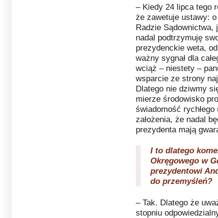
– Kiedy 24 lipca tego 
że zawetuje ustawy: o
Radzie Sądownictwa, ju
nadal podtrzymuję swoj
prezydenckie weta, od 
ważny sygnał dla cał
wciąż – niestety – pa
wsparcie ze strony na
Dlatego nie dziwmy si
mierze środowisko pro
świadomość rychłego 
założenia, że nadal bę
prezydenta mają gwara
I to dlatego kom
Okręgowego w G
prezydentowi And
do przemyśleń?
– Tak. Dlatego że uwa
stopniu odpowiedzialny