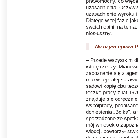
prawomocny, co więce
uzasadnienia. Oczywi
uzasadnienie wyroku i
Dlatego w tej fazie j
swoich opinii na tema
niesłuszny.
Na czym opiera P
– Przede wszystkim dl
istotę rzeczy. Mianow
zapoznanie się z agen
o to w tej całej spraw
sądowi kopię obu tecz
teczkę pracy z lat 19
znajduje się odręczni
współpracy, podpisane
doniesienia „Bolka”, a
sporządzone ze spotk
mój wniosek o zapozna
więcej, powtórzył stw
dotyczących agentural