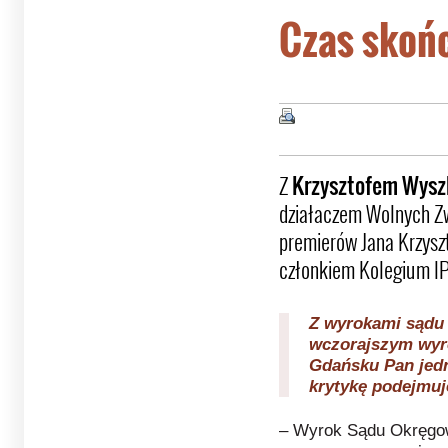
Czas skoń
Z
Krzysztofem Wys
działaczem Wolnych Z
premierów Jana Krzyszt
członkiem Kolegium IP
Z wyrokami sądu s
wczorajszym wy
Gdańsku Pan jedn
krytykę podejmuj
– Wyrok Sądu Okręgow