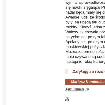
wymiar sprawiedliwośc
się macki sięgające 
nadal będą miały się 
Awanse ludzi ze środ
były, są i będą tak dłu
rozbity. Kiedyś jedna 
Wałęsy skierowała prz
natychmiast po tym fa
Apelacyjnej, po czym 
moskiewskiej pożyczki
Można zatem odnieść 
mnie używane są osoby
następnie robią karier
Dziękuję za roz
Mariusz Kamieniec