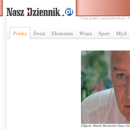
Tutaj jesteś:
naszdziennik.pl
Polska
Świat
Ekonomia
Wiara
Sport
Myśl
Zdjęcie: Marek Borawski/ Nasz Dz