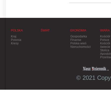
POLSKA
ŚWIAT
EKONOMIA
WIARA
Kraj
Gospodarka
Kościół
Polonia
Finanse
Polsce
Kresy
Polska wieś
Kościół
Nieruchomości
świecie
Stolica
Apostol
Prześla
© 2021 Copyr