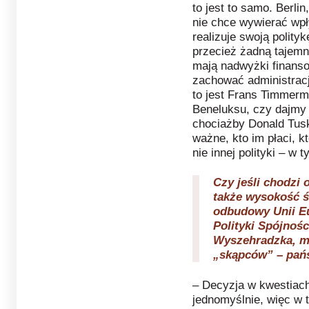
to jest to samo. Berli
nie chce wywierać wpły
realizuje swoją polity
przecież żadną tajemn
mają nadwyżki finansow
zachować administracj
to jest Frans Timmerm
Beneluksu, czy dajmy n
chociażby Donald Tusk
ważne, kto im płaci, k
nie innej polityki – w
Czy jeśli chodzi 
także wysokość 
odbudowy Unii Eu
Polityki Spójnośc
Wyszehradzka, ma
„skąpców” – pańs
– Decyzja w kwestiac
jednomyślnie, więc w 