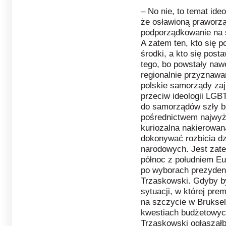
– No nie, to temat ide
że osławioną praworzą
podporządkowanie na s
A zatem ten, kto się 
środki, a kto się post
tego, bo powstały naw
regionalnie przyznawa
polskie samorządy zaj
przeciw ideologii LGBT
do samorządów szły be
pośrednictwem najwyż
kuriozalna nakierowan
dokonywać rozbicia d
narodowych. Jest zatem
północ z południem Eu
po wyborach prezydenc
Trzaskowski. Gdyby by
sytuacji, w której pr
na szczycie w Bruksel
kwestiach budżetowych
Trzaskowski ogłaszałb