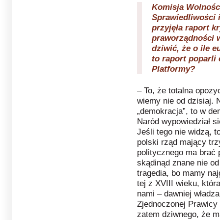
Komisja Wolnośc
Sprawiedliwości 
przyjęła raport k
praworządności 
dziwić, że o ile 
to raport poparli
Platformy?
– To, że totalna opozy
wiemy nie od dzisiaj. 
„demokracja”, to w d
Naród wypowiedział si
Jeśli tego nie widzą, 
polski rząd mający tr
politycznego ma brać 
skądinąd znane nie od 
tragedia, bo mamy na
tej z XVIII wieku, któ
nami – dawniej władza
Zjednoczonej Prawicy 
zatem dziwnego, że m