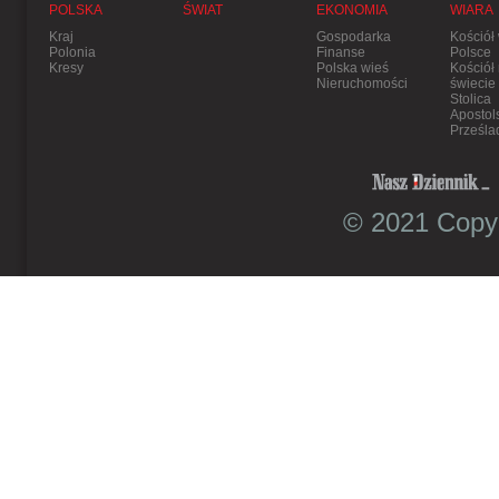
POLSKA
ŚWIAT
EKONOMIA
WIARA
Kraj
Gospodarka
Kościół
Polonia
Finanse
Polsce
Kresy
Polska wieś
Kościół
Nieruchomości
świecie
Stolica
Apostol
Prześla
© 2021 Copyr