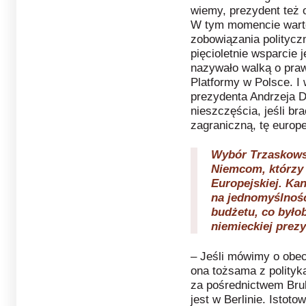
wiemy, prezydent też 
W tym momencie warto
zobowiązania politycz
pięcioletnie wsparcie j
nazywało walką o praw
Platformy w Polsce. I
prezydenta Andrzeja 
nieszczęścia, jeśli br
zagraniczną, tę europe
Wybór Trzaskows
Niemcom, którzy 
Europejskiej. Kan
na jednomyślnośc
budżetu, co był
niemieckiej prez
– Jeśli mówimy o obecn
ona tożsama z polityk
za pośrednictwem Bruk
jest w Berlinie. Istoto