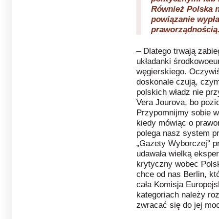
Również Polska n
powiązanie wypła
praworządnością.
– Dlatego trwają zabie
układanki środkowoeur
węgierskiego. Oczywi
doskonale czują, czym
polskich władz nie pr
Vera Jourova, bo pozio
Przypomnijmy sobie wi
kiedy mówiąc o prawor
polega nasz system pr
„Gazety Wyborczej” pr
udawała wielką ekspert
krytyczny wobec Polsk
chce od nas Berlin, kt
cała Komisja Europejs
kategoriach należy ro
zwracać się do jej m