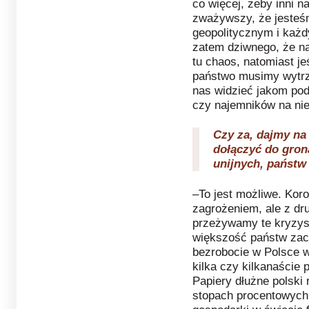
co więcej, żeby inni n
zważywszy, że jesteś
geopolitycznym i każdy
zatem dziwnego, że nas
tu chaos, natomiast je
państwo musimy wytrz
nas widzieć jakom po
czy najemników na ni
Czy za, dajmy na 
dołączyć do gron
unijnych, państw 
–To jest możliwe. Koro
zagrożeniem, ale z dr
przeżywamy te kryzysy
większość państw zac
bezrobocie w Polsce wz
kilka czy kilkanaście 
Papiery dłużne polski
stopach procentowych,