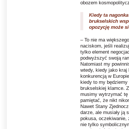
obozem kosmopolityc
Kiedy ta nagonka
brukselskich wsp
opozycję może s
– To nie ma większego
naciskom, jeśli realizu
tylko element negocja
podwyższyć swoją ran
Natomiast my powinniś
wtedy, kiedy jako kraj
konkurencją w Europie,
kiedy to my będziemy 
brukselskiej klamce. Z
musimy wytrzymać tę p
pamiętać, że nikt niko
Nawet Stany Zjednoczo
darze, ale musiały ją
pokusa, oczekiwanie,
nie tylko symboliczny