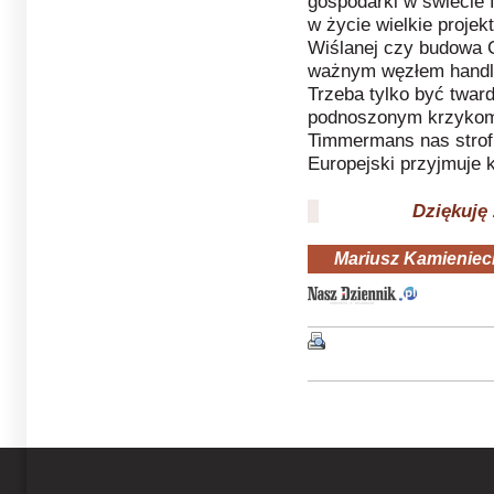
gospodarki w świecie 
w życie wielkie projek
Wiślanej czy budowa 
ważnym węzłem handl
Trzeba tylko być twar
podnoszonym krzykom 
Timmermans nas strofu
Europejski przyjmuje k
Dziękuję za
Mariusz Kamieniec