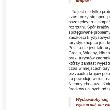
krajów?
– To jest nie tylko pr
czas toczy się spór „p
oszczędnych – skąpców
rozrzutni. Spór krajów
spotęgowane problemy 
zaszłości kryzysowych
turystycznej, co jest
Polska nie jest tak tu
Grecja, Włochy, Hiszp
braki turystów zagra
którzy zamiast wyjeżd
czas w miejscach tury
przypadku krajów połu
co powoduje wzrost na
Niemcy chcą uzależni
środków unijnych od t
Wydawałoby się, ż
wyczerpał, ale wi