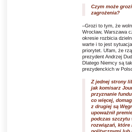
Czym może grozi
zagrożenia?
–Grozi to tym, że wol
Wrocław, Warszawa cz
okresie rozbicia dziel
warte i to jest sytuac
priorytet. Ufam, że r
prezydent Andrzej Dud
Dlatego Niemcy są ta
prezydenckich w Po
Z jednej strony l
jak komisarz Jou
przyznanie fundu
co więcej, domaga
z drugiej są Węg
upoważnił premie
podczas szczytu w
rozwiązań, które
politycznymi lub