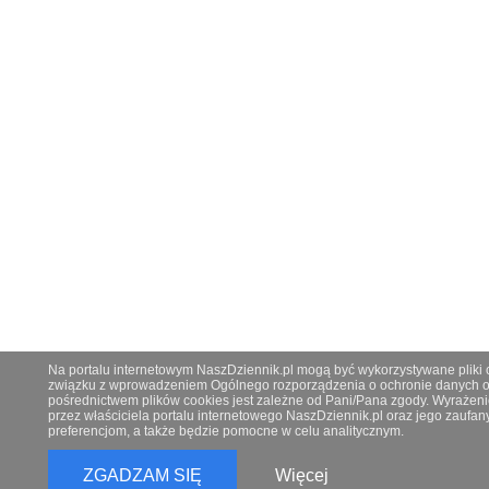
Na portalu internetowym NaszDziennik.pl mogą być wykorzystywane pliki co
związku z wprowadzeniem Ogólnego rozporządzenia o ochronie danych os
pośrednictwem plików cookies jest zależne od Pani/Pana zgody. Wyrażeni
przez właściciela portalu internetowego NaszDziennik.pl oraz jego zauf
preferencjom, a także będzie pomocne w celu analitycznym.
ZGADZAM SIĘ
Więcej