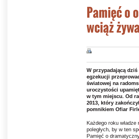
Pamięć o of
wciąż żyw
W przypadającą dziś
egzekucji przeprowad
światowej na radomsk
uroczystości upamięt
w tym miejscu. Od ran
2013, który zakończ
pomnikiem Ofiar Firle
Każdego roku władze 
poległych, by w ten s
Pamięć o dramatycznyc