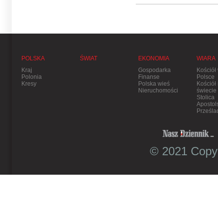
POLSKA
ŚWIAT
EKONOMIA
WIARA
Kraj
Gospodarka
Kościół
Polonia
Finanse
Polsce
Kresy
Polska wieś
Kościół
Nieruchomości
świecie
Stolica
Apostol
Prześla
© 2021 Copyr