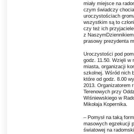
miały miejsce na radom
czym świadczy chociaż
uroczystościach groma
wszystkim są to człon
czy też ich przyjaciel
z NaszymDziennikiem.
prasowy prezydenta m
Uroczystości pod pomn
godz. 11.50.
Wzięli w 
miasta, organizacji k
szkolnej. Wśród nich 
które od godz. 8.00 wy
2013. Organizatorem r
Terenowych przy Oddz
Wiśniewskiego w Rado
Mikołaja Kopernika.
– Pomysł na taką form
masowych egzekucji p
światowej na radomskim