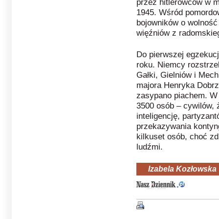
przez hitlerowców w 
1945
.
Wśród pomordow
bojowników o wolność 
więźniów z radomskieg
Do pierwszej egzekucji
roku. Niemcy rozstrze
Gałki, Gielniów i Mec
majora Henryka Dobrz
zasypano piachem. W 
3500 osób – cywilów, ż
inteligencję, partyzan
przekazywania kontyng
kilkuset osób, choć zd
ludźmi.
Izabela Kozłowska