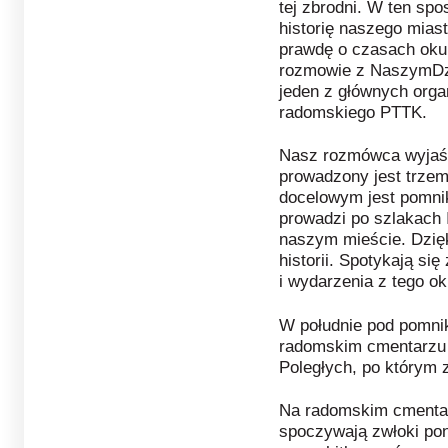
tej zbrodni. W ten s
historię naszego miast
prawdę o czasach okupa
rozmowie z NaszymDzi
jeden z głównych orga
radomskiego PTTK.
Nasz rozmówca wyjaśni
prowadzony jest trzem
docelowym jest pomnik 
prowadzi po szlakach 
naszym mieście. Dzię
historii. Spotykają si
i wydarzenia z tego o
W południe pod pomnik
radomskim cmentarzu 
Poległych, po którym 
Na radomskim cmentarz
spoczywają zwłoki po