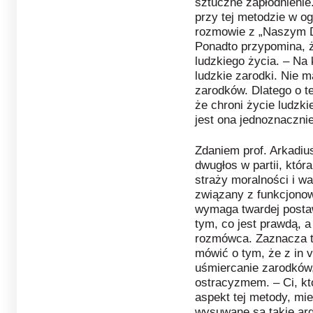
sztuczne zapłodnienie.
przy tej metodzie w o
rozmowie z „Naszym D
Ponadto przypomina, ż
ludzkiego życia. – Na
ludzkie zarodki. Nie m
zarodków. Dlatego o t
że chroni życie ludzki
jest ona jednoznaczni
Zdaniem prof. Arkadiu
dwugłos w partii, któ
straży moralności i wa
związany z funkcjonow
wymaga twardej posta
tym, co jest prawdą, 
rozmówca. Zaznacza t
mówić o tym, że z in v
uśmiercanie zarodków
ostracyzmem. – Ci, kt
aspekt tej metody, mie
wysuwane są takie argu