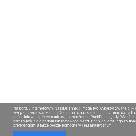
Na portalu internetowym NaszDziennik.pl mogą być wykorzystywane pliki co
związku z wprowadzeniem Ogólnego rozporządzenia o ochronie danych os
pośrednictwem plików cookies jest zależne od Pani/Pana zgody. Wyrażeni
przez właściciela portalu internetowego NaszDziennik.pl oraz jego zauf
preferencjom, a także będzie pomocne w celu analitycznym.