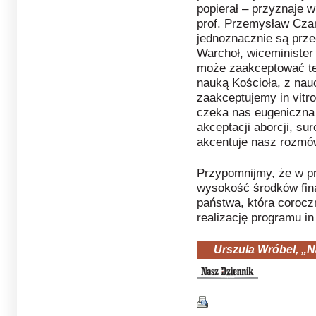
popierał – przyznaje
prof. Przemysław Czar
jednoznacznie są przec
Warchoł, wiceminister 
może zaakceptować tej
nauką Kościoła, z nau
zaakceptujemy in vitro
czeka nas eugeniczna 
akceptacji aborcji, su
akcentuje nasz rozmó
Przypomnijmy, że w pr
wysokość środków fi
państwa, która coroc
realizację programu in 
Urszula Wróbel, „N