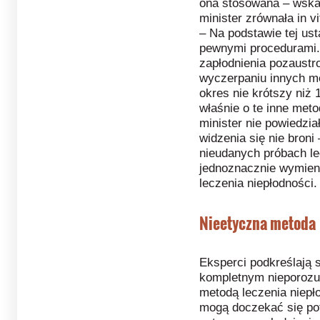
ona stosowana – wskaz
minister zrównała in v
– Na podstawie tej us
pewnymi procedurami. 
zapłodnienia pozaust
wyczerpaniu innych m
okres nie krótszy niż 1
właśnie o te inne met
minister nie powiedzia
widzenia się nie broni 
nieudanych próbach le
jednoznacznie wymieni
leczenia niepłodności.
Nieetyczna metoda
Eksperci podkreślają 
kompletnym nieporozum
metodą leczenia niepł
mogą doczekać się po