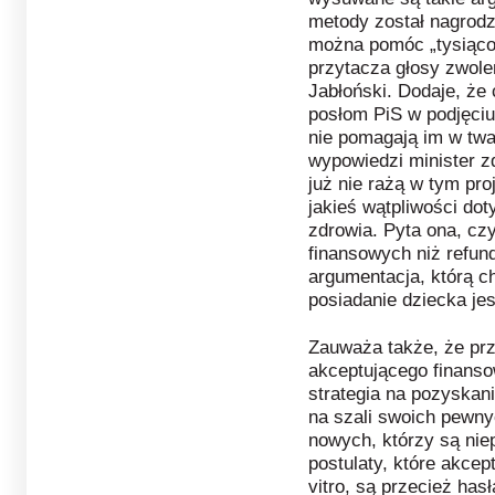
metody został nagrodz
można pomóc „tysiącom
przytacza głosy zwolen
Jabłoński. Dodaje, że
posłom PiS w podjęciu 
nie pomagają im w twar
wypowiedzi minister z
już nie rażą w tym pr
jakieś wątpliwości do
zdrowia. Pyta ona, cz
finansowych niż refund
argumentacja, którą ch
posiadanie dziecka jes
Zauważa także, że prz
akceptującego finansow
strategia na pozyskani
na szali swoich pewny
nowych, którzy są niep
postulaty, które akcep
vitro, są przecież has