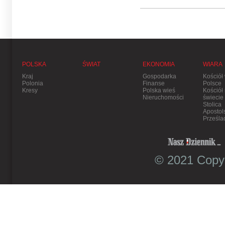
POLSKA
ŚWIAT
EKONOMIA
WIARA
Kraj
Gospodarka
Kościół
Polonia
Finanse
Polsce
Kresy
Polska wieś
Kościół
Nieruchomości
świecie
Stolica
Apostol
Prześla
© 2021 Copyr