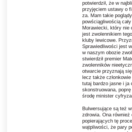
potwierdził, że w najb
przyjęciem ustawy o fi
za. Mam takie poglądy
powściągliwością cał
Morawiecki, który nie
jest zwolennikiem teg
kluby lewicowe. Przyzn
Sprawiedliwości jest 
w naszym obozie zwole
stwierdził premier Mat
zwolenników nieetyczn
otwarcie przyznają się
lecz także członkowie
tutaj bardzo jasne i ja
skonstruowana, poprę 
środę minister cyfryza
Bulwersujące są też w
zdrowia. Ona również 
popierających tę proc
wątpliwości, że pary p