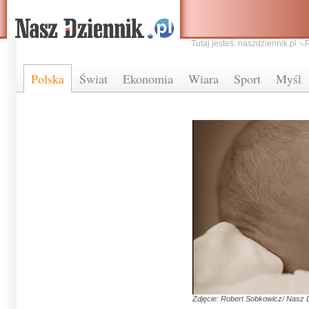
Tutaj jesteś:
naszdziennik.pl
Polska
Świat
Ekonomia
Wiara
Sport
Myśl
Zdjęcie: Robert Sobkowicz/ Nasz 