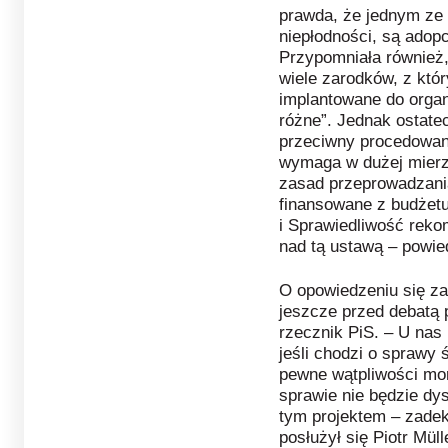
prawda, że jednym ze
niepłodności, są adopc
Przypomniała również,
wiele zarodków, z któr
implantowane do organ
różne”. Jednak ostatec
przeciwny procedowani
wymaga w dużej mierz
zasad przeprowadzania
finansowane z budżet
i Sprawiedliwość reko
nad tą ustawą – powied
O opowiedzeniu się za
jeszcze przed debatą 
rzecznik PiS. – U nas 
jeśli chodzi o sprawy
pewne wątpliwości mor
sprawie nie będzie dy
tym projektem – zade
posłużył się Piotr Müll