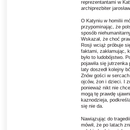
reprezentantami w Kat
archiprezbiter jarosław
O Katyniu w homilii mó
przypominając, że pol
sposób niehumanitarny,
Wskazał, że choć praw
Rosji wciąż próbuje s
faktami, zakłamując, k
było to ludobójstwo. P
pojawiła się jutrzenka
laty doszedł kolejny bó
Znów gości w sercach 
ojców, żon i dzieci. I
ponieważ nikt nie chce
mogą tę prawdę ujawni
kaznodzieja, podkreśl
się nie da.
Nawiązując do tragedii
mówił, że po latach z