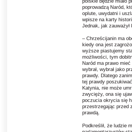
polskie będzie miało p
poprowadzą Naród, któ
oplute, uwydatni i usz
wpisze na karty histor
Jednak, jak zauważył k
– Chrześcijanin ma ob
kiedy ona jest zagroż
wyższe piastujemy st
możliwości, tym dobit
Naród ma prawo mieć 
wybrał, wybrał jako p
prawdy. Dlatego zani
tej prawdy poszukiwać
Katynia, nie może umr
zwycięży, ona się uja
poczucia okrycia się 
przestrzegając przed
prawdą.
Podkreślił, że ludzie
parlamentarzystów sta