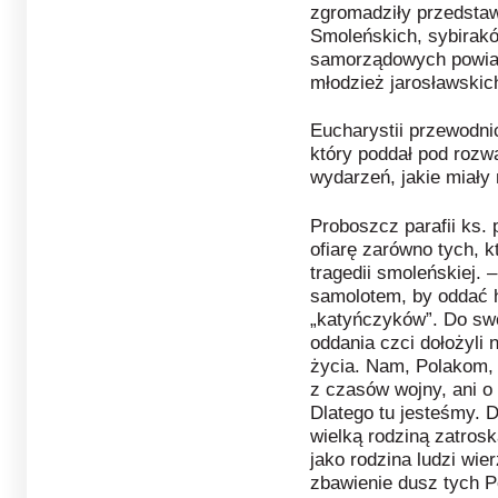
zgromadziły przedstaw
Smoleńskich, sybirakó
samorządowych powiat
młodzież jarosławskic
Eucharystii przewodni
który poddał pod rozw
wydarzeń, jakie miały
Proboszcz parafii ks. 
ofiarę zarówno tych, kt
tragedii smoleńskiej. 
samolotem, by oddać h
„katyńczyków”. Do swo
oddania czci dołożyli 
życia. Nam, Polakom, n
z czasów wojny, ani o 
Dlatego tu jesteśmy. D
wielką rodziną zatrosk
jako rodzina ludzi wie
zbawienie dusz tych P