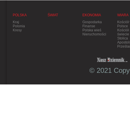
POLSKA
ŚWIAT
EKONOMIA
WIARA
Kraj
Gospodarka
Kościół
Polonia
Finanse
Polsce
Kresy
Polska wieś
Kościół
Nieruchomości
świecie
Stolica
Apostol
Prześla
© 2021 Copyr