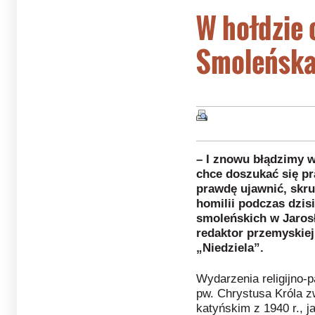
W hołdzie 
Smoleńsk
– I znowu błądzimy w
chce doszukać się pr
prawdę ujawnić, skru
homilii podczas dzis
smoleńskich w Jarosł
redaktor przemyskiej
„Niedziela”.
Wydarzenia religijno-
pw. Chrystusa Króla 
katyńskim z 1940 r., j