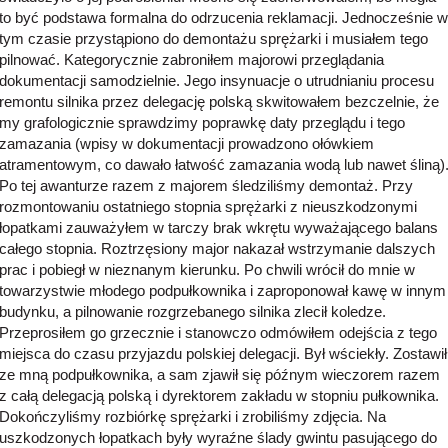
to być podstawa formalna do odrzucenia reklamacji. Jednocześnie w
tym czasie przystąpiono do demontażu sprężarki i musiałem tego
pilnować. Kategorycznie zabroniłem majorowi przeglądania
dokumentacji samodzielnie. Jego insynuacje o utrudnianiu procesu
remontu silnika przez delegację polską skwitowałem bezczelnie, że
my grafologicznie sprawdzimy poprawkę daty przeglądu i tego
zamazania (wpisy w dokumentacji prowadzono ołówkiem
atramentowym, co dawało łatwość zamazania wodą lub nawet śliną)
Po tej awanturze razem z majorem śledziliśmy demontaż. Przy
rozmontowaniu ostatniego stopnia sprężarki z nieuszkodzonymi
łopatkami zauważyłem w tarczy brak wkrętu wyważającego balans
całego stopnia. Roztrzęsiony major nakazał wstrzymanie dalszych
prac i pobiegł w nieznanym kierunku. Po chwili wrócił do mnie w
towarzystwie młodego podpułkownika i zaproponował kawę w innym
budynku, a pilnowanie rozgrzebanego silnika zlecił koledze.
Przeprosiłem go grzecznie i stanowczo odmówiłem odejścia z tego
miejsca do czasu przyjazdu polskiej delegacji. Był wściekły. Zostawił
ze mną podpułkownika, a sam zjawił się późnym wieczorem razem
z całą delegacją polską i dyrektorem zakładu w stopniu pułkownika.
Dokończyliśmy rozbiórkę sprężarki i zrobiliśmy zdjęcia. Na
uszkodzonych łopatkach były wyraźne ślady gwintu pasującego do