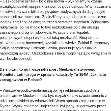
– Uszkodzenie silnika – bo o nim mowa – wykryliśmy w czasie
przeglądu łopatek sprężarki za pomocą cystoskopu. W tym czasie 
lotnictwie używano kilku przyrządów medycznych do diagnostyki
stanu silników i samolotu. Znaleźliśmy uszkodzenia mechaniczne
łopatek sprężarki osiowej na trzech ostatnich stopniach. Zgłosiliśmy
reklamację, bo nie mogło to być uszkodzenie od ciała obcego
zassanego z dróg lotniskowych. Po prostu stan łopatek
początkowych stopni wykluczał taką możliwość. Rosjanie na
pierwszą naszą interwencję wysłali odpowiedź: „Zakład Remontowy
Saljut, nagrodzony Orderem Lenina, produkuje tylko silniki o
najwyższej jakości. Uszkodzenie silnika mogło nastąpić wyłącznie w
wyniku złej obsługi”.
Dziś brzmi to po trosze jak raport Międzypaństwowego
Komitetu Lotniczego w sprawie katastrofy Tu-154M. Jak na to
zareagowano w Polsce?
– Warszawa podtrzymała naszą opinię i reklamacja zgodnie z
ustaleniami w Moskwie miała być rozpatrzona w czasie remontu z
udziałem polskich przedstawicieli. W ten sposób znalazłem się w
Rydze. Wynik reklamacji najczęściej był jasny, sugerowany przez