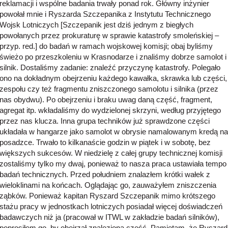
reklamacji i wspólne badania trwały ponad rok. Główny inżynier
powołał mnie i Ryszarda Szczepanika z Instytutu Technicznego
Wojsk Lotniczych [Szczepanik jest dziś jednym z biegłych
powołanych przez prokuraturę w sprawie katastrofy smoleńskiej –
przyp. red.] do badań w ramach wojskowej komisji; obaj byliśmy
świeżo po przeszkoleniu w Krasnodarze i znaliśmy dobrze samolot i
silnik. Dostaliśmy zadanie: znaleźć przyczynę katastrofy. Polegało
ono na dokładnym obejrzeniu każdego kawałka, skrawka lub części,
zespołu czy też fragmentu zniszczonego samolotu i silnika (przez
nas obydwu). Po obejrzeniu i braku uwag daną część, fragment,
agregat itp. wkładaliśmy do wydzielonej skrzyni, według przyjętego
przez nas klucza. Inna grupa techników już sprawdzone części
układała w hangarze jako samolot w obrysie namalowanym kredą na
posadzce. Trwało to kilkanaście godzin w piątek i w sobotę, bez
większych sukcesów. W niedzielę z całej grupy technicznej komisji
zostaliśmy tylko my dwaj, ponieważ to nasza praca ustawiała tempo
badań technicznych. Przed południem znalazłem krótki wałek z
wieloklinami na końcach. Oglądając go, zauważyłem zniszczenia
ząbków. Ponieważ kapitan Ryszard Szczepanik mimo krótszego
stażu pracy w jednostkach lotniczych posiadał więcej doświadczeń
badawczych niż ja (pracował w ITWL w zakładzie badań silników),
poprosiłem go, by obejrzał znalezioną część. Pamiętam, że Ryszard