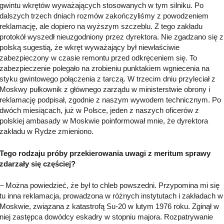
gwintu wkrętów wyważających stosowanych w tym silniku. Po
dalszych trzech dniach rozmów zakończyliśmy z powodzeniem
reklamację, ale dopiero na wyższym szczeblu. Z tego zakładu
protokół wyszedł nieuzgodniony przez dyrektora. Nie zgadzano się z
polską sugestią, że wkręt wyważający był niewłaściwie
zabezpieczony w czasie remontu przed odkręceniem się. To
zabezpieczenie polegało na zrobieniu punktakiem wgniecenia na
styku gwintowego połączenia z tarczą. W trzecim dniu przyleciał z
Moskwy pułkownik z głównego zarządu w ministerstwie obrony i
reklamację podpisał, zgodnie z naszym wywodem technicznym. Po
dwóch miesiącach, już w Polsce, jeden z naszych oficerów z
polskiej ambasady w Moskwie poinformował mnie, że dyrektora
zakładu w Rydze zmieniono.
Tego rodzaju próby przekierowania uwagi z meritum sprawy
zdarzały się częściej?
– Można powiedzieć, że był to chleb powszedni. Przypomina mi się
tu inna reklamacja, prowadzona w różnych instytutach i zakładach w
Moskwie, związana z katastrofą Su-20 w lutym 1976 roku. Zginął w
niej zastępca dowódcy eskadry w stopniu majora. Rozpatrywanie