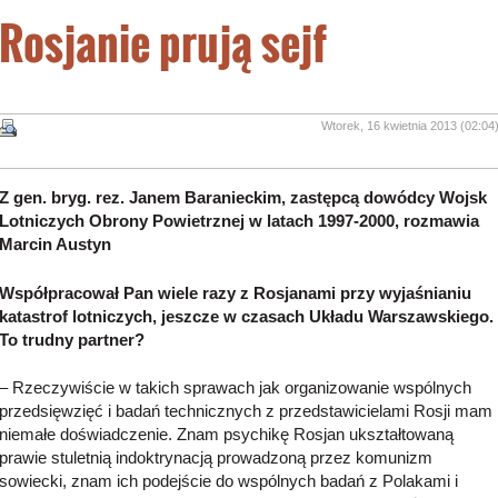
Rosjanie prują sejf
Wtorek, 16 kwietnia 2013 (02:04
Z gen. bryg. rez. Janem Baranieckim, zastępcą dowódcy Wojsk
Lotniczych Obrony Powietrznej w latach 1997-2000, rozmawia
Marcin Austyn
Współpracował Pan wiele razy z Rosjanami przy wyjaśnianiu
katastrof lotniczych, jeszcze w czasach Układu Warszawskiego.
To trudny partner?
– Rzeczywiście w takich sprawach jak organizowanie wspólnych
przedsięwzięć i badań technicznych z przedstawicielami Rosji mam
niemałe doświadczenie. Znam psychikę Rosjan ukształtowaną
prawie stuletnią indoktrynacją prowadzoną przez komunizm
sowiecki, znam ich podejście do wspólnych badań z Polakami i