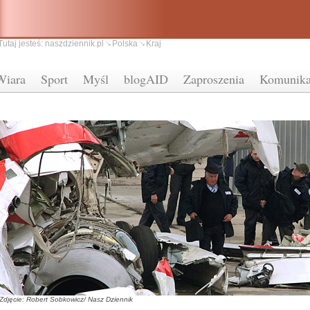
Tutaj jesteś:
naszdziennik.pl
Polska
Kraj
Wiara
Sport
Myśl
blogAID
Zaproszenia
Komunika
Zdjęcie: Robert Sobkowicz/ Nasz Dziennik