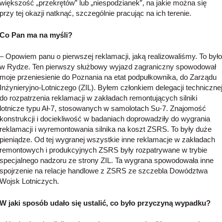
większość „przekrętów” lub „niespodzianek”, na jakie można się
przy tej okazji natknąć, szczególnie pracując na ich terenie.
Co Pan ma na myśli?
– Opowiem panu o pierwszej reklamacji, jaką realizowaliśmy. To było
w Rydze. Ten pierwszy służbowy wyjazd zagraniczny spowodował
moje przeniesienie do Poznania na etat podpułkownika, do Zarządu
Inżynieryjno-Lotniczego (ZIL). Byłem członkiem delegacji techniczne
do rozpatrzenia reklamacji w zakładach remontujących silniki
lotnicze typu Ał-7, stosowanych w samolotach Su-7. Znajomość
konstrukcji i dociekliwość w badaniach doprowadziły do wygrania
reklamacji i wyremontowania silnika na koszt ZSRS. To były duże
pieniądze. Od tej wygranej wszystkie inne reklamacje w zakładach
remontowych i produkcyjnych ZSRS były rozpatrywane w trybie
specjalnego nadzoru ze strony ZIL. Ta wygrana spowodowała inne
spojrzenie na relacje handlowe z ZSRS ze szczebla Dowództwa
Wojsk Lotniczych.
W jaki sposób udało się ustalić, co było przyczyną wypadku?