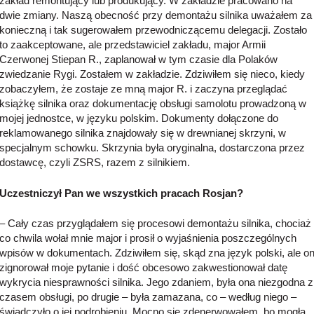
zakład remontujący lub produkujący. W zakładzie pracowano na
dwie zmiany. Naszą obecność przy demontażu silnika uważałem za
konieczną i tak sugerowałem przewodniczącemu delegacji. Zostało
to zaakceptowane, ale przedstawiciel zakładu, major Armii
Czerwonej Stiepan R., zaplanował w tym czasie dla Polaków
zwiedzanie Rygi. Zostałem w zakładzie. Zdziwiłem się nieco, kiedy
zobaczyłem, że zostaje ze mną major R. i zaczyna przeglądać
książkę silnika oraz dokumentację obsługi samolotu prowadzoną w
mojej jednostce, w języku polskim. Dokumenty dołączone do
reklamowanego silnika znajdowały się w drewnianej skrzyni, w
specjalnym schowku. Skrzynia była oryginalna, dostarczona przez
dostawcę, czyli ZSRS, razem z silnikiem.
Uczestniczył Pan we wszystkich pracach Rosjan?
– Cały czas przyglądałem się procesowi demontażu silnika, chociaż
co chwila wołał mnie major i prosił o wyjaśnienia poszczególnych
wpisów w dokumentach. Zdziwiłem się, skąd zna język polski, ale o
zignorował moje pytanie i dość obcesowo zakwestionował datę
wykrycia niesprawności silnika. Jego zdaniem, była ona niezgodna z
czasem obsługi, po drugie – była zamazana, co – według niego –
świadczyło o jej podrobieniu. Mocno się zdenerwowałem, bo mogła