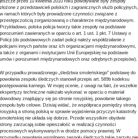
jeszcze przed 10 kwietnia 2010 roku powoływane były zespoły
złożone z przedstawicieli polskich i zagranicznych służb policyjnych,
w ramach których były prowadzone czynności związane z
przestępczością zorganizowaną o charakterze międzynarodowym.
Przykładowo, polska policja tworzy takie zespoły na podstawie
porozumień zawieranych w oparciu o art. 1 ust. 1 pkt. 7 Ustawy o
Policji (do podstawowych zadań policji należy współdziałanie z
policjami innych państw oraz ich organizacjami międzynarodowymi,
a także z organami i instytucjami Unii Europejskiej na podstawie
umów i porozumień międzynarodowych oraz odrębnych przepisów).
W przypadku prowadzonego „śledztwa smoleńskiego” podstawę do
powołania zespołu śledczych stanowił przepis art. 589b kodeksu
postępowania karnego. W mojej ocenie, z uwagi na fakt, że wszelkie
ekspertyzy techniczne należało wykonać w oparciu o materiał
dowodowy znajdujący się po stronie rosyjskiej, powołanie takiego
zespołu było celowe. Dzisiaj widać, że współpraca pomiędzy stroną
rosyjską a stroną polską w sprawie wyjaśnienia przyczyn katastrofy
smoleńskiej nie układa się dobrze. Przede wszystkim obydwie
strony zarzucają sobie opieszałość w realizacji czynności
procesowych wykonywanych w drodze pomocy prawnej. W
przypadku powołania wspólnego zespołu śledczych takie zarzuty nie