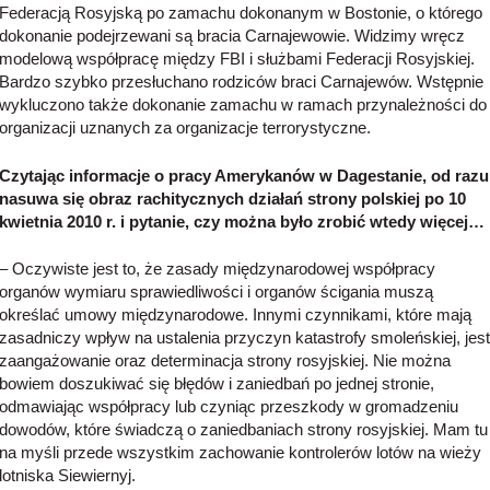
Federacją Rosyjską po zamachu dokonanym w Bostonie, o którego
dokonanie podejrzewani są bracia Carnajewowie. Widzimy wręcz
modelową współpracę między FBI i służbami Federacji Rosyjskiej.
Bardzo szybko przesłuchano rodziców braci Carnajewów. Wstępnie
wykluczono także dokonanie zamachu w ramach przynależności do
organizacji uznanych za organizacje terrorystyczne.
Czytając informacje o pracy Amerykanów w Dagestanie, od razu
nasuwa się obraz rachitycznych działań strony polskiej po 10
kwietnia 2010 r. i pytanie, czy można było zrobić wtedy więcej…
– Oczywiste jest to, że zasady międzynarodowej współpracy
organów wymiaru sprawiedliwości i organów ścigania muszą
określać umowy międzynarodowe. Innymi czynnikami, które mają
zasadniczy wpływ na ustalenia przyczyn katastrofy smoleńskiej, jest
zaangażowanie oraz determinacja strony rosyjskiej. Nie można
bowiem doszukiwać się błędów i zaniedbań po jednej stronie,
odmawiając współpracy lub czyniąc przeszkody w gromadzeniu
dowodów, które świadczą o zaniedbaniach strony rosyjskiej. Mam tu
na myśli przede wszystkim zachowanie kontrolerów lotów na wieży
lotniska Siewiernyj.