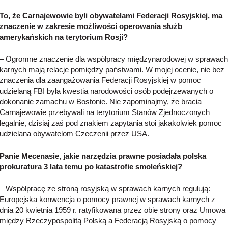
To, że Carnajewowie byli obywatelami Federacji Rosyjskiej, ma
znaczenie w zakresie możliwości operowania służb
amerykańskich na terytorium Rosji?
– Ogromne znaczenie dla współpracy międzynarodowej w sprawach
karnych mają relacje pomiędzy państwami. W mojej ocenie, nie bez
znaczenia dla zaangażowania Federacji Rosyjskiej w pomoc
udzielaną FBI była kwestia narodowości osób podejrzewanych o
dokonanie zamachu w Bostonie. Nie zapominajmy, że bracia
Carnajewowie przebywali na terytorium Stanów Zjednoczonych
legalnie, dzisiaj zaś pod znakiem zapytania stoi jakakolwiek pomoc
udzielana obywatelom Czeczenii przez USA.
Panie Mecenasie, jakie narzędzia prawne posiadała polska
prokuratura 3 lata temu po katastrofie smoleńskiej?
– Współpracę ze stroną rosyjską w sprawach karnych regulują:
Europejska konwencja o pomocy prawnej w sprawach karnych z
dnia 20 kwietnia 1959 r. ratyfikowana przez obie strony oraz Umowa
między Rzeczypospolitą Polską a Federacją Rosyjską o pomocy