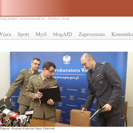
Tutaj jesteś:
naszdziennik.pl
Polska
Kraj
Wiara
Sport
Myśl
blogAID
Zaproszenia
Komunika
Zdjęcie: Andrzej Kulesza/ Nasz Dziennik