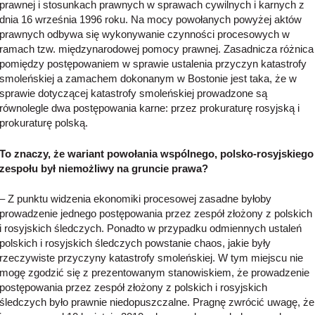
prawnej i stosunkach prawnych w sprawach cywilnych i karnych z
dnia 16 września 1996 roku. Na mocy powołanych powyżej aktów
prawnych odbywa się wykonywanie czynności procesowych w
ramach tzw. międzynarodowej pomocy prawnej. Zasadnicza różnica
pomiędzy postępowaniem w sprawie ustalenia przyczyn katastrofy
smoleńskiej a zamachem dokonanym w Bostonie jest taka, że w
sprawie dotyczącej katastrofy smoleńskiej prowadzone są
równolegle dwa postępowania karne: przez prokuraturę rosyjską i
prokuraturę polską.
To znaczy, że wariant powołania wspólnego, polsko-rosyjskiego
zespołu był niemożliwy na gruncie prawa?
– Z punktu widzenia ekonomiki procesowej zasadne byłoby
prowadzenie jednego postępowania przez zespół złożony z polskich
i rosyjskich śledczych. Ponadto w przypadku odmiennych ustaleń
polskich i rosyjskich śledczych powstanie chaos, jakie były
rzeczywiste przyczyny katastrofy smoleńskiej. W tym miejscu nie
mogę zgodzić się z prezentowanym stanowiskiem, że prowadzenie
postępowania przez zespół złożony z polskich i rosyjskich
śledczych było prawnie niedopuszczalne. Pragnę zwrócić uwagę, że