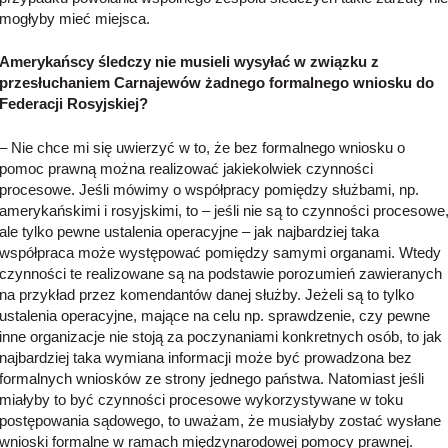
mogłyby mieć miejsca.
Amerykańscy śledczy nie musieli wysyłać w związku z
przesłuchaniem Carnajewów żadnego formalnego wniosku do
Federacji Rosyjskiej?
– Nie chce mi się uwierzyć w to, że bez formalnego wniosku o
pomoc prawną można realizować jakiekolwiek czynności
procesowe. Jeśli mówimy o współpracy pomiędzy służbami, np.
amerykańskimi i rosyjskimi, to – jeśli nie są to czynności procesowe
ale tylko pewne ustalenia operacyjne – jak najbardziej taka
współpraca może występować pomiędzy samymi organami. Wtedy
czynności te realizowane są na podstawie porozumień zawieranych
na przykład przez komendantów danej służby. Jeżeli są to tylko
ustalenia operacyjne, mające na celu np. sprawdzenie, czy pewne
inne organizacje nie stoją za poczynaniami konkretnych osób, to jak
najbardziej taka wymiana informacji może być prowadzona bez
formalnych wniosków ze strony jednego państwa. Natomiast jeśli
miałyby to być czynności procesowe wykorzystywane w toku
postępowania sądowego, to uważam, że musiałyby zostać wysłane
wnioski formalne w ramach międzynarodowej pomocy prawnej.