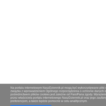
Na portalu internetowym NaszDziennik.pl mogą być wykorzystywane pliki co
związku z wprowadzeniem Ogólnego rozporządzenia o ochronie danych os
pośrednictwem plików cookies jest zależne od Pani/Pana zgody. Wyrażeni
przez właściciela portalu internetowego NaszDziennik.pl oraz jego zauf
preferencjom, a także będzie pomocne w celu analitycznym.