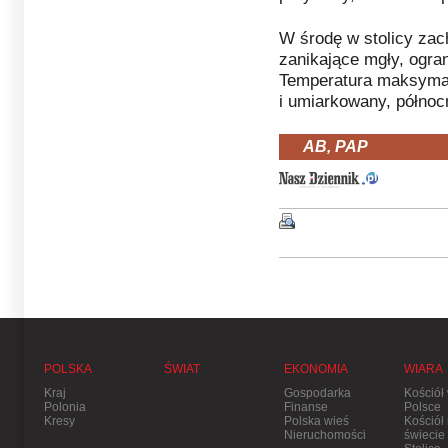
W środę w stolicy za
zanikające mgły, ogra
Temperatura maksymaln
i umiarkowany, półno
AB, PAP
POLSKA
ŚWIAT
EKONOMIA
WIARA
Kraj
Gospodarka
Kościół
Polonia
Finanse
Polsce
Kresy
Polska wieś
Kościół
Nieruchomości
świecie