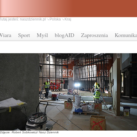
Tutaj jesteś:
naszdziennik.pl
Polska
Kraj
Wiara
Sport
Myśl
blogAID
Zaproszenia
Komunika
Zdjęcie: Robert Sobkowicz/ Nasz Dziennik