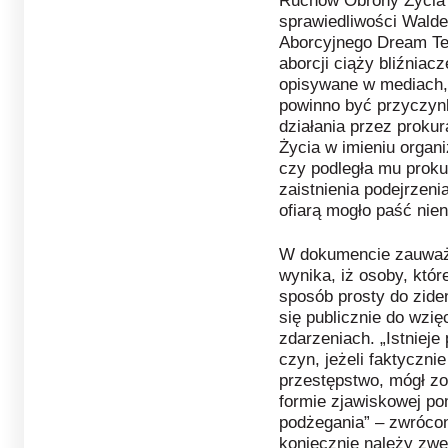
Ruchów Obrony Życia 
sprawiedliwości Wald
Aborcyjnego Dream Te
aborcji ciąży bliźniac
opisywane w mediach, 
powinno być przyczyn
działania przez prokur
Życia w imieniu organi
czy podległa mu proku
zaistnienia podejrzeni
ofiarą mogło paść nie
W dokumencie zauważo
wynika, iż osoby, któr
sposób prosty do zide
się publicznie do wzi
zdarzeniach. „Istniej
czyn, jeżeli faktyczni
przestępstwo, mógł zo
formie zjawiskowej p
podżegania” – zwróco
koniecznie należy zwe