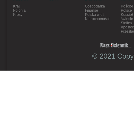
Kraj
Gospodarka
Kościół
Polonia
Finanse
Polsce
Kresy
Polska wieś
Kościół
Nieruchomości
świecie
Stolica
Apostol
Prześla
© 2021 Copyr