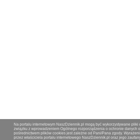
Na portalu internetowym NaszDziennik.pl mogą być wykorzystywane pliki co
związku z wprowadzeniem Ogólnego rozporządzenia o ochronie danych os
pośrednictwem plików cookies jest zależne od Pani/Pana zgody. Wyrażeni
przez właściciela portalu internetowego NaszDziennik.pl oraz jego zauf