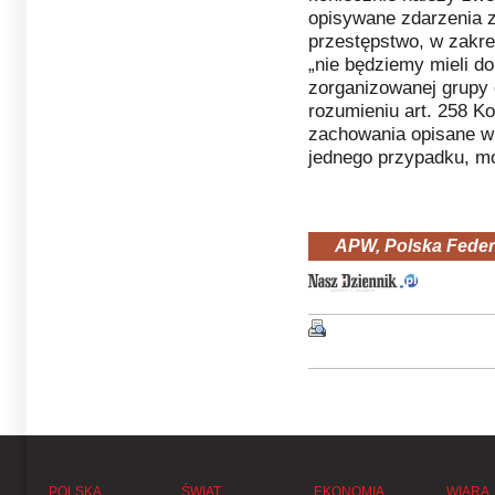
opisywane zdarzenia z
przestępstwo, w zakr
„nie będziemy mieli do
zorganizowanej grupy
rozumieniu art. 258 K
zachowania opisane w 
jednego przypadku, mo
APW, Polska Feder
POLSKA
ŚWIAT
EKONOMIA
WIARA