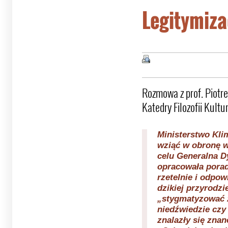
Legitymiza
Rozmowa z prof. Piotr
Katedry Filozofii Kult
Ministerstwo Kli
wziąć w obronę w
celu Generalna D
opracowała porad
rzetelnie i odpow
dzikiej przyrodzi
„stygmatyzować z
niedźwiedzie czy
znalazły się znan