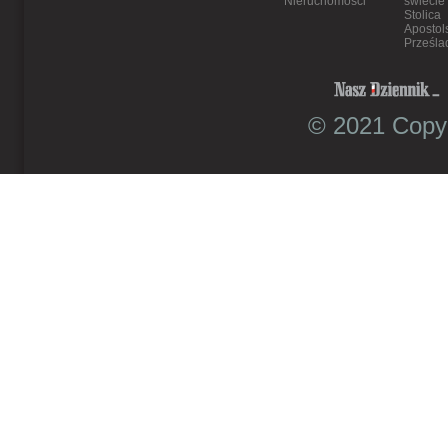
Nieruchomości
świecie
Stolica
Apostol
Prześla
© 2021 Copyr