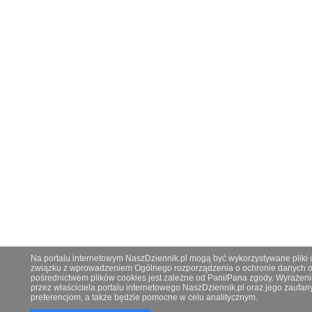
Na portalu internetowym NaszDziennik.pl mogą być wykorzystywane pliki co
związku z wprowadzeniem Ogólnego rozporządzenia o ochronie danych os
pośrednictwem plików cookies jest zależne od Pani/Pana zgody. Wyrażeni
przez właściciela portalu internetowego NaszDziennik.pl oraz jego zauf
preferencjom, a także będzie pomocne w celu analitycznym.