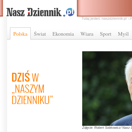
Tutaj jesteś:
naszdziennik.pl
Polska
Świat
Ekonomia
Wiara
Sport
Myśl
DZIŚ
W
„NASZYM
DZIENNIKU”
Zdjęcie: Robert Sobkowicz/ Nasz 