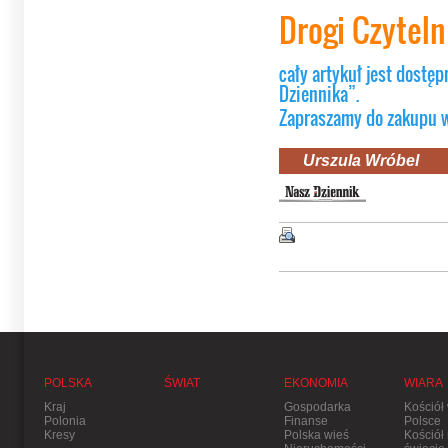
Drogi Czytel
cały artykuł jest dostęp
Dziennika”.
Zapraszamy do zakupu 
Urszula Wróbel
POLSKA
ŚWIAT
EKONOMIA
WIARA
Kraj
Gospodarka
Kościół
Polonia
Finanse
Polsce
Kresy
Polska wieś
Kościół