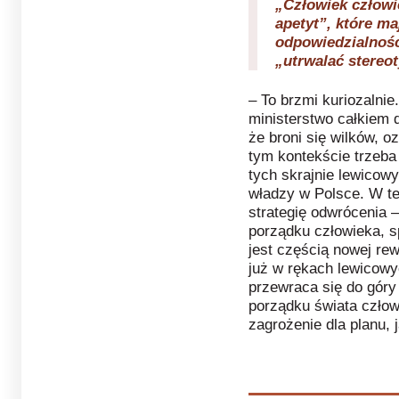
„Człowiek człowi
apetyt”, które ma
odpowiedzialnośc
„utrwalać stereot
– To brzmi kuriozalnie
ministerstwo całkiem 
że broni się wilków, o
tym kontekście trzeba
tych skrajnie lewicow
władzy w Polsce. W t
strategię odwrócenia –
porządku człowieka, s
jest częścią nowej rew
już w rękach lewicowy
przewraca się do gór
porządku świata człow
zagrożenie dla planu, j