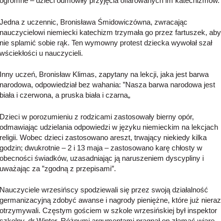
ogromne – dzieci odmówiły przyjęcia ofiarowanych im katechizmów.
Jedna z uczennic, Bronisława Śmidowiczówna, zwracając
nauczycielowi niemiecki katechizm trzymała go przez fartuszek, aby
nie splamić sobie rąk. Ten wymowny protest dziecka wywołał szał
wściekłości u nauczycieli.
Inny uczeń, Bronisław Klimas, zapytany na lekcji, jaka jest barwa
narodowa, odpowiedział bez wahania: ”Nasza barwa narodowa jest
biała i czerwona, a pruska biała i czarna„
Dzieci w porozumieniu z rodzicami zastosowały bierny opór,
odmawiając udzielania odpowiedzi w języku niemieckim na lekcjach
religii. Wobec dzieci zastosowano areszt, trwający niekiedy kilka
godzin; dwukrotnie – 2 i 13 maja – zastosowano karę chłosty w
obecności świadków, uzasadniając ją naruszeniem dyscypliny i
uważając za ”zgodną z przepisami″.
Nauczyciele wrzesińscy spodziewali się przez swoją działalność
germanizacyjną zdobyć awanse i nagrody pieniężne, które już nieraz
otrzymywali. Częstym gościem w szkole wrzesińskiej był inspektor
szkolny, dr Winter. Różnymi argumentami pragnął on złamać wiarę