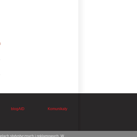
blogAID
Komunikaty
celach statystycznych i reklamowych. W