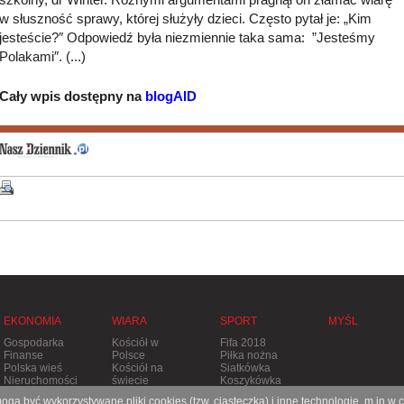
w słuszność sprawy, której służyły dzieci. Często pytał je: „Kim
jesteście?″ Odpowiedź była niezmiennie taka sama: ”Jesteśmy
Polakami″. (...)
Cały wpis dostępny na
blogAID
EKONOMIA
WIARA
SPORT
MYŚL
Gospodarka
Kościół w
Fifa 2018
Finanse
Polsce
Piłka nożna
Polska wieś
Kościół na
Siatkówka
Nieruchomości
świecie
Koszykówka
Stolica
Tenis
gą być wykorzystywane pliki cookies (tzw. ciasteczka) i inne technologie, m.in w 