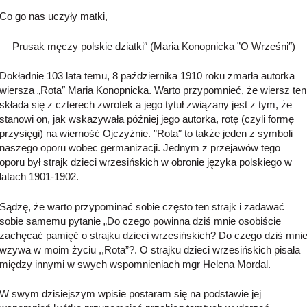
Co go nas uczyły matki,
— Prusak męczy polskie dziatki″ (Maria Konopnicka ”O Wrześni″)
Dokładnie 103 lata temu, 8 października 1910 roku zmarła autorka
wiersza „Rota″ Maria Konopnicka. Warto przypomnieć, że wiersz ten
składa się z czterech zwrotek a jego tytuł związany jest z tym, że
stanowi on, jak wskazywała później jego autorka, rotę (czyli formę
przysięgi) na wierność Ojczyźnie. ”Rota″ to także jeden z symboli
naszego oporu wobec germanizacji. Jednym z przejawów tego
oporu był strajk dzieci wrzesińskich w obronie języka polskiego w
latach 1901-1902.
Sądzę, że warto przypominać sobie często ten strajk i zadawać
sobie samemu pytanie „Do czego powinna dziś mnie osobiście
zachęcać pamięć o strajku dzieci wrzesińskich? Do czego dziś mni
wzywa w moim życiu ,,Rota”?. O strajku dzieci wrzesińskich pisała
między innymi w swych wspomnieniach mgr Helena Mordal.
W swym dzisiejszym wpisie postaram się na podstawie jej