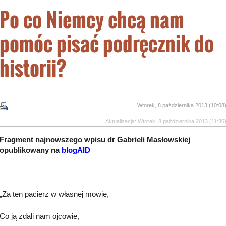
Po co Niemcy chcą nam
pomóc pisać podręcznik do
historii?
Wtorek, 8 października 2013 (10:08
Aktualizacja: Wtorek, 8 października 2013 (11:36
Fragment najnowszego wpisu dr Gabrieli Masłowskiej
opublikowany na
b
logAID
„Za ten pacierz w własnej mowie,
Co ją zdali nam ojcowie,