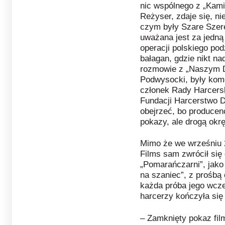
nic wspólnego z „Kami
Reżyser, zdaje się, nie
czym były Szare Szere
uważana jest za jedną
operacji polskiego pod
bałagan, gdzie nikt n
rozmowie z „Naszym D
Podwysocki, były kom
członek Rady Harcersk
Fundacji Harcerstwo D
obejrzeć, bo producenc
pokazy, ale drogą okr
Mimo że we wrześniu 2
Films sam zwrócił się
„Pomarańczarni”, jako
na szaniec”, z prośbą 
każda próba jego wcze
harcerzy kończyła si
– Zamknięty pokaz film