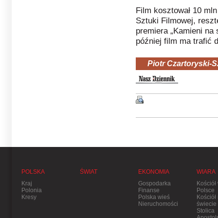
Film kosztował 10 mln 
Sztuki Filmowej, resz
premiera „Kamieni na 
później film ma trafić d
Piotr Czartoryski-Sz
POLSKA
ŚWIAT
EKONOMIA
WIARA
Kraj
Gospodarka
Kościół
Polonia
Finanse
Polsce
Kresy
Polska wieś
Kościół
Nieruchomości
świecie
Stolica
Apostol