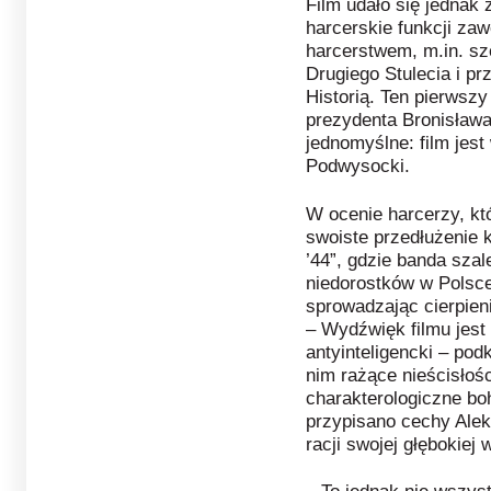
Film udało się jednak 
harcerskie funkcji z
harcerstwem, m.in. sz
Drugiego Stulecia i p
Historią. Ten pierwsz
prezydenta Bronisława
jednomyślne: film jes
Podwysocki.
W ocenie harcerzy, któ
swoiste przedłużenie 
’44”, gdzie banda sza
niedorostków w Polsce,
sprowadzając cierpien
– Wydźwięk filmu jest 
antyinteligencki – po
nim rażące nieścisłoś
charakterologiczne b
przypisano cechy Alek
racji swojej głębokiej