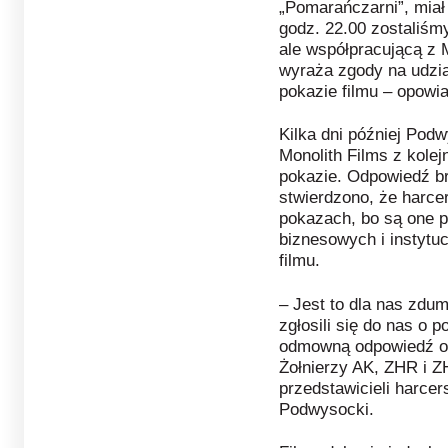
„Pomarańczarni”, miał
godz. 22.00 zostaliśm
ale współpracującą z 
wyraża zgody na udzia
pokazie filmu – opowi
Kilka dni później Pod
Monolith Films z kole
pokazie. Odpowiedź b
stwierdzono, że harce
pokazach, bo są one p
biznesowych i instytuc
filmu.
– Jest to dla nas zdu
zgłosili się do nas o 
odmowną odpowiedź o
Żołnierzy AK, ZHR i Z
przedstawicieli harcers
Podwysocki.