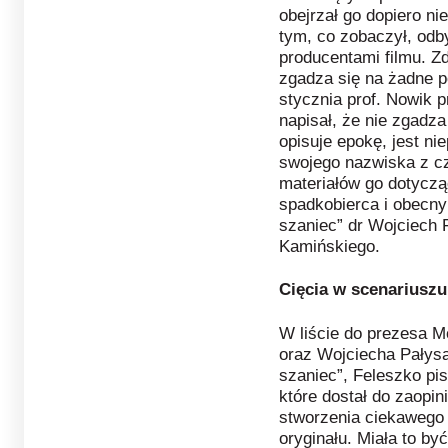
obejrzał go dopiero n
tym, co zobaczył, odb
producentami filmu. Zd
zgadza się na żadne 
stycznia prof. Nowik p
napisał, że nie zgadza
opisuje epokę, jest ni
swojego nazwiska z cz
materiałów go dotyczą
spadkobierca i obecny
szaniec” dr Wojciech 
Kamińskiego.
Cięcia w scenariuszu
W liście do prezesa M
oraz Wojciecha Pałysa
szaniec”, Feleszko pi
które dostał do zaopi
stworzenia ciekawego 
oryginału. Miała to by