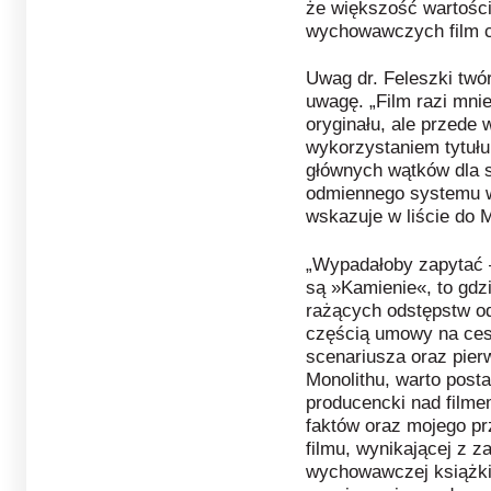
że większość wartośc
wychowawczych film c
Uwag dr. Feleszki twór
uwagę. „Film razi mnie
oryginału, ale przede
wykorzystaniem tytułu
głównych wątków dla 
odmiennego systemu wa
wskazuje w liście do M
„Wypadałoby zapytać – 
są »Kamienie«, to gdz
rażących odstępstw od
częścią umowy na cesj
scenariusza oraz pierw
Monolithu, warto post
producencki nad film
faktów oraz mojego p
filmu, wynikającej z 
wychowawczej książki