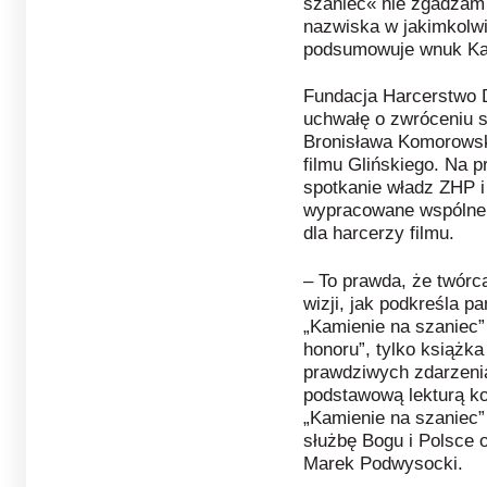
szaniec« nie zgadzam
nazwiska w jakimkolwi
podsumowuje wnuk Ka
Fundacja Harcerstwo D
uchwałę o zwróceniu si
Bronisława Komorowsk
filmu Glińskiego. Na 
spotkanie władz ZHP 
wypracowane wspólne 
dla harcerzy filmu.
– To prawda, że twórc
wizji, jak podkreśla p
„Kamienie na szaniec” t
honoru”, tylko książk
prawdziwych zdarzenia
podstawową lekturą ko
„Kamienie na szaniec”
służbę Bogu i Polsce 
Marek Podwysocki.