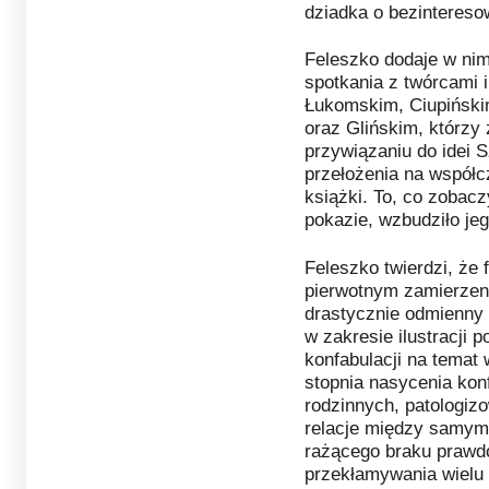
dziadka o bezinteresow
Feleszko dodaje w nim
spotkania z twórcami 
Łukomskim, Ciupiński
oraz Glińskim, którzy
przywiązaniu do idei 
przełożenia na współc
książki. To, co zobacz
pokazie, wzbudziło je
Feleszko twierdzi, że f
pierwotnym zamierzeni
drastycznie odmienny
w zakresie ilustracji 
konfabulacji na temat 
stopnia nasycenia ko
rodzinnych, patologiz
relacje między samymi
rażącego braku prawd
przekłamywania wielu