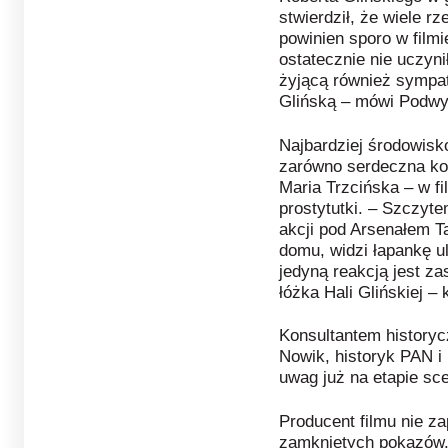
stwierdził, że wiele r
powinien sporo w film
ostatecznie nie uczyni
żyjącą również sympa
Glińską – mówi Podwy
Najbardziej środowisko
zarówno serdeczna kol
Maria Trzcińska – w fi
prostytutki. – Szczyt
akcji pod Arsenałem T
domu, widzi łapankę u
jedyną reakcją jest za
łóżka Hali Glińskiej –
Konsultantem historyc
Nowik, historyk PAN i 
uwag już na etapie sc
Producent filmu nie za
zamkniętych pokazów.