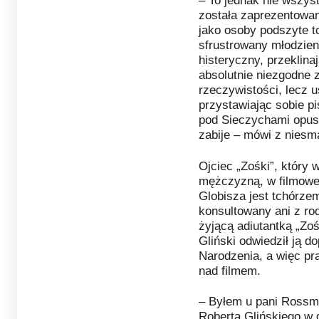
– To jednak nie wszys
została zaprezentowan
jako osoby podszyte 
sfrustrowany młodzien
histeryczny, przeklina
absolutnie niezgodne z
rzeczywistości, lecz u
przystawiając sobie pi
pod Sieczychami opus
zabije – mówi z nies
Ojciec „Zośki”, który
mężczyzną, w filmowej
Globisza jest tchórze
konsultowany ani z ro
żyjącą adiutantką „Z
Gliński odwiedził ją d
Narodzenia, a więc pr
nad filmem.
– Byłem u pani Rossma
Roberta Glińskiego w g