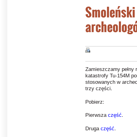
Smoleński 
archeolog
Zamieszczamy pełny r
katastrofy Tu-154M p
stosowanych w archeol
trzy części.
Pobierz:
Pierwsza
część
.
Druga
część
.