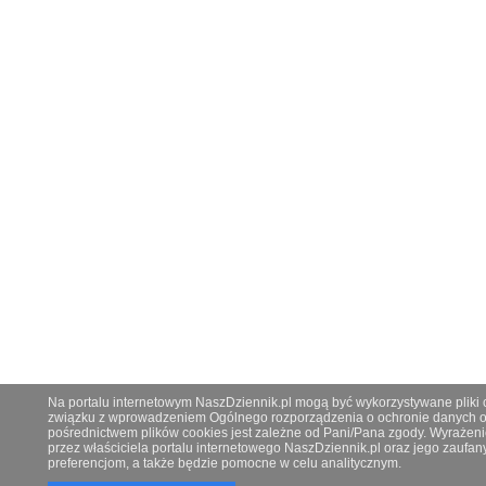
Na portalu internetowym NaszDziennik.pl mogą być wykorzystywane pliki co
związku z wprowadzeniem Ogólnego rozporządzenia o ochronie danych os
pośrednictwem plików cookies jest zależne od Pani/Pana zgody. Wyrażeni
przez właściciela portalu internetowego NaszDziennik.pl oraz jego zauf
preferencjom, a także będzie pomocne w celu analitycznym.