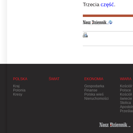
Trzecia
część
.
POLSKA
ŚWIAT
EKONOMIA
WIARA
Kraj
Gospodarka
Kościół
Polonia
Finanse
Polsce
Kresy
Polska wieś
Kościół
Nieruchomości
świecie
Stolica
Apostol
Prześla