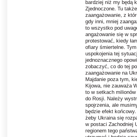
bardziej niż my będą 
Zjednoczone. Tu także 
zaangażowanie, z któr
gdy inni, mniej zaanga
to wszystko pod uwagę
angażowanie się w sp
protestować, kiedy ła
ofiary śmiertelne. Tym
uspokojenia tej sytuacj
jednoznacznego opowia
zobaczyć, co do tej p
zaangażowanie na Ukra
Majdanie poza tym, kie
Kijowa, nie zauważa 
to w setkach milionów
do Rosji. Należy wyst
spojrzenia, ale musim
będzie efekt końcowy.
żeby Ukraina się rozp
w postaci Zachodniej U
regionem tego państwa