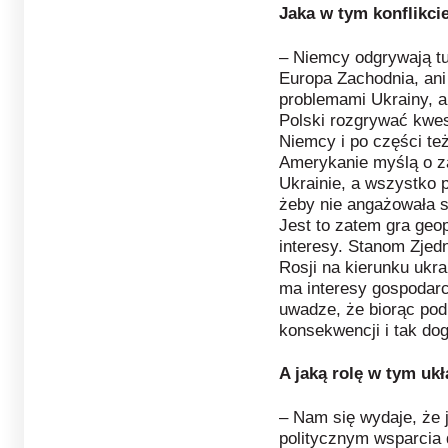
Jaka w tym konflikci
– Niemcy odgrywają tu 
Europa Zachodnia, ani
problemami Ukrainy, a
Polski rozgrywać kwest
Niemcy i po części też
Amerykanie
myślą o z
Ukrainie,
a wszystko po
żeby nie angażowała 
Jest to zatem gra geop
interesy. Stanom Zje
Rosji na kierunku ukra
ma interesy gospodarc
uwadze, że biorąc po
konsekwencji i tak dog
A jaką rolę w tym u
– Nam się wydaje, że
politycznym wsparcia d