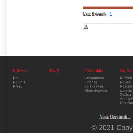
POLSKA
ŚWIAT
EKONOMIA
WIARA
Kraj
Gospodarka
Kościół
Polonia
Finanse
Polsce
Kresy
Polska wieś
Kościół
Nieruchomości
świecie
Stolica
Apostol
Prześla
© 2021 Copyr