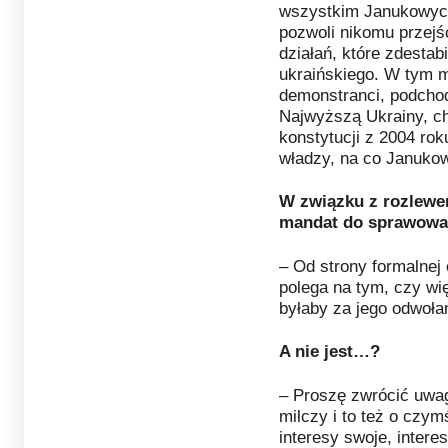
wszystkim Janukowycz 
pozwoli nikomu przejść
działań, które zdestab
ukraińskiego. W tym m
demonstranci, podch
Najwyższą Ukrainy, c
konstytucji z 2004 rok
władzy, na co Janukow
W związku z rozlewe
mandat do sprawowan
– Od strony formalnej
polega na tym, czy wi
byłaby za jego odwoła
A nie jest…?
– Proszę zwrócić uwa
milczy i to też o czy
interesy swoje, intere