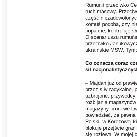
Rumunii
przeciwko Cea
ruch masowy. Przeciw
część niezadowolonych
komuś podoba, czy ni
poparcie, kontroluje sł
O scenariuszu rumuńs
przeciwko Janukowycz
ukraińskie MSW. Tymc
Co oznacza coraz czę
sił nacjonalistyczny
– Majdan już od praw
przez siły radykalne, 
uzbrojone, przywódcy 
rozbijania magazynów 
magazyny broni we L
powiedzieć, że pewna d
Polski, w Korczowej k
blokuje przejście gran
się rozlewa. W mojej op