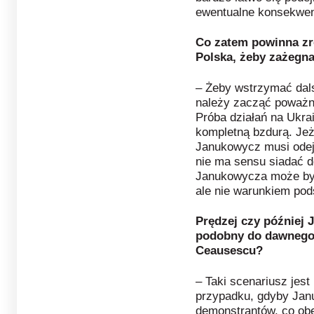
ewentualne konsekwen
Co zatem powinna zr
Polska, żeby zażegn
– Żeby wstrzymać dalsz
należy zacząć poważn
Próba działań na Ukra
kompletną bzdurą. Jeż
Janukowycz musi odejś
nie ma sensu siadać 
Janukowycza może być
ale nie warunkiem po
Prędzej czy później
podobny do dawnego
Ceausescu?
– Taki scenariusz jest
przypadku, gdyby Jan
demonstrantów, co ob