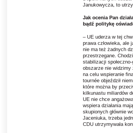
Janukowycza, to utrzy
Jak ocenia Pan działa
bądź
politykę oświa
– UE uderza w tej chwil
prawa człowieka, ale 
nie ma też żadnych dz
przestrzegane. Chodzi
stabilizacji społeczno
obszarze nie widzimy 
na celu wspieranie fi
tournée objeździł niem
które można by przeciw
kilkunastu miliardów d
UE nie chce angażować
wspiera działania mają
skupionych głównie wok
Jaceniuka, trzeba jed
CDU utrzymywała kon