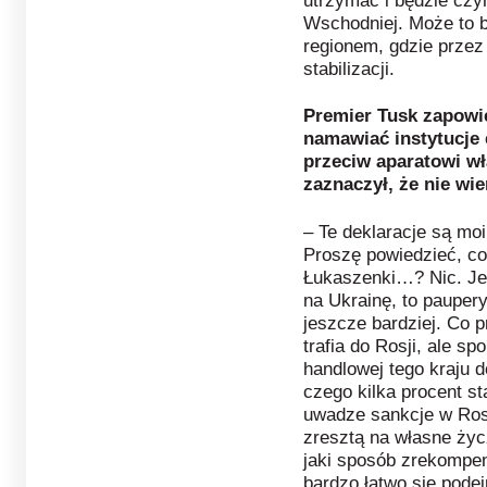
utrzymać i będzie cz
Wschodniej. Może to by
regionem, gdzie przez 
stabilizacji.
Premier Tusk zapowie
namawiać instytucje 
przeciw aparatowi wł
zaznaczył, że nie wi
– Te deklaracje są m
Proszę powiedzieć, co
Łukaszenki…? Nic. Je
na Ukrainę, to pauper
jeszcze bardziej. Co 
trafia do Rosji, ale s
handlowej tego kraju 
czego kilka procent s
uwadze sankcje w Rosj
zresztą na własne życ
jaki sposób zrekompen
bardzo łatwo się podej