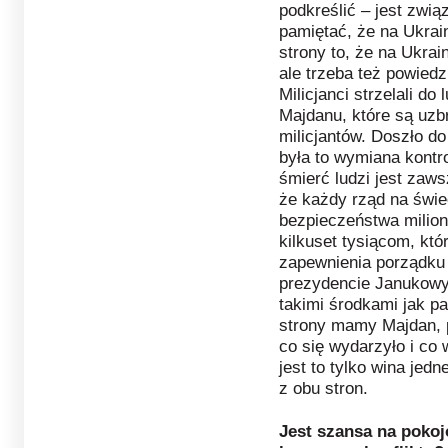
podkreślić – jest zwią
pamiętać, że na Ukrain
strony to, że na Ukrain
ale trzeba też powiedz
Milicjanci strzelali do 
Majdanu, które są uzbr
milicjantów. Doszło d
była to wymiana kontro
śmierć ludzi jest zaws
że każdy rząd na świ
bezpieczeństwa milion
kilkuset tysiącom, któ
zapewnienia porządku
prezydencie Janukowyc
takimi środkami jak pa
strony mamy Majdan, p
co się wydarzyło i co 
jest to tylko wina jed
z obu stron.
Jest szansa na pokoj