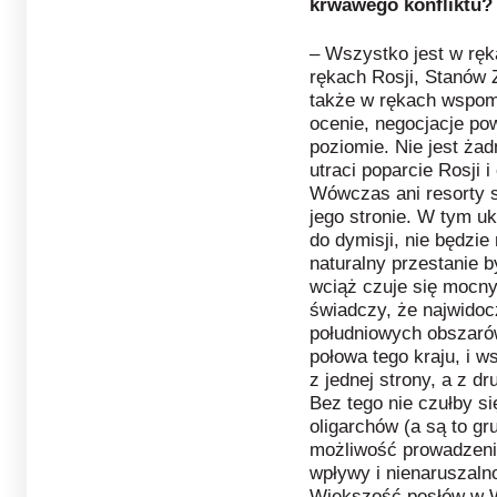
krwawego konfliktu?
– Wszystko jest w ręk
rękach Rosji, Stanów 
także w rękach wspom
ocenie, negocjacje po
poziomie. Nie jest ża
utraci poparcie Rosji i 
Wówczas ani resorty si
jego stronie. W tym u
do dymisji, nie będzie
naturalny przestanie 
wciąż czuje się mocny
świadczy, że najwidoc
południowych obszarów
połowa tego kraju, i 
z jednej strony, a z d
Bez tego nie czułby si
oligarchów (a są to gr
możliwość prowadzenia
wpływy i nienaruszaln
Większość posłów w W