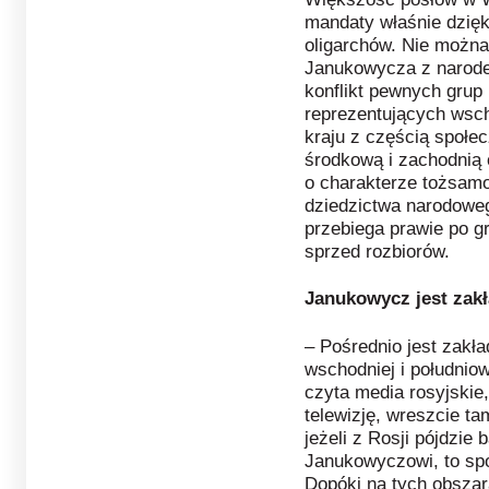
mandaty właśnie dzięki
oligarchów. Nie można 
Janukowycza z narodem
konflikt pewnych grup 
reprezentujących wsch
kraju z częścią społec
środkową i zachodnią c
o charakterze tożsamo
dziedzictwa narodoweg
przebiega prawie po gr
sprzed rozbiorów.
Janukowycz jest zak
– Pośrednio jest zakł
wschodniej i południo
czyta media rosyjskie,
telewizję, wreszcie ta
jeżeli z Rosji pójdzie
Janukowyczowi, to spo
Dopóki na tych obszara