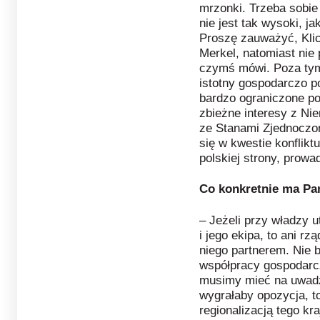
mrzonki. Trzeba sobie
nie jest tak wysoki, ja
Proszę zauważyć, Klic
Merkel, natomiast nie
czymś mówi. Poza tym 
istotny gospodarczo p
bardzo ograniczone p
zbieżne interesy z Ni
ze Stanami Zjednoczon
się w kwestie konflikt
polskiej strony, prowa
Co konkretnie ma Pa
– Jeżeli przy władzy 
i jego ekipa, to ani rz
niego partnerem. Nie 
współpracy gospodarc
musimy mieć na uwadze
wygrałaby opozycja, t
regionalizacją tego kr