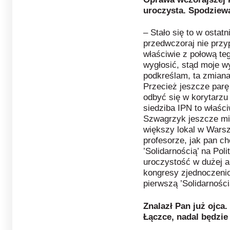
uroczysta. Spodziewa
– Stało się to w osta
przedwczoraj nie przy
właściwie z połową te
wygłosić, stąd moje w
podkreślam, ta zmiana 
Przecież jeszcze parę
odbyć się w korytarzu
siedziba IPN to właści
Szwagrzyk jeszcze mi 
większy lokal w Warsz
profesorze, jak pan c
’Solidarnością’ na Pol
uroczystość w dużej a
kongresy zjednoczenio
pierwszą ’Solidarności
Znalazł Pan już ojca.
Łączce, nadal będzie