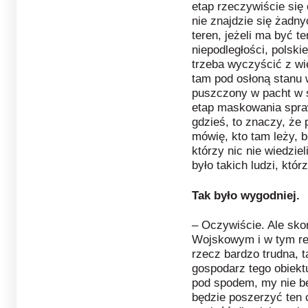
etap rzeczywiście się 
nie znajdzie się żadny
teren, jeżeli ma być t
niepodległości, polski
trzeba wyczyścić z wie
tam pod osłoną stanu 
puszczony w pacht w s
etap maskowania spraw
gdzieś, to znaczy, że 
mówię, kto tam leży, 
którzy nic nie wiedzie
było takich ludzi, któr
Tak było wygodniej.
– Oczywiście. Ale sko
Wojskowym i w tym rej
rzecz bardzo trudna, 
gospodarz tego obiektu
pod spodem, my nie b
będzie poszerzyć ten 