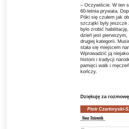
– Oczywiście. W ten s
60-letnia prywata. Do
Póki się czułem jak oby
szczątki były jeszcze 
było zrobić habilitację
dzień jest pierwszym,
drugiej kategorii. Mu
stała się miejscem nar
Wprowadzić ją niejako
historii i tradycji nar
pamięci walk i męczeń
kończy.
Dziękuję za rozmowę
Piotr Czartoryski-Sz