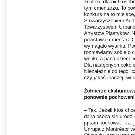
znaleźć dla nich osobn
tym cmentarzu. To pow
konkurs na to miejsc
Stowarzyszeniem Arch
Towarzystwem Urbanis
Artystów Plastyków. N
powstawał cmentarz Or
wymagało wysiłku. Podo
rozmawiamy sobie o c
wnuki, a pana dzieci 
Dla następnych pokole
Niezależnie od tego, 
czy jakoś inaczej, wc
Żołnierze ekshumowa
ponownie pochowani
– Tak. Jeżeli ktoś chc
dana osoba się urodził
ją tam pochować. Ja, j
Unruga z Montrésor we