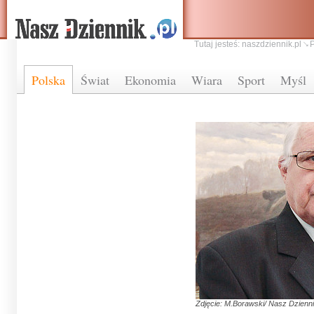
Tutaj jesteś:
naszdziennik.pl
Polska
Świat
Ekonomia
Wiara
Sport
Myśl
Zdjęcie: M.Borawski/ Nasz Dzienn