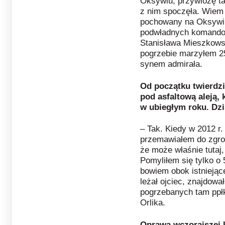
Oksywiu, przywiozę ta
z nim spoczęła. Wiem 
pochowany na Oksywi
podwładnych komando
Stanisława Mieszkowsk
pogrzebie marzyłem 2
synem admirała.
Od początku twierdzi
pod asfaltową aleją, 
w ubiegłym roku. Dzi
– Tak. Kiedy w 2012 r.
przemawiałem do zgro
że może właśnie tutaj,
Pomyliłem się tylko o
bowiem obok istniejąc
leżał ojciec, znajdował
pogrzebanych tam ppłk.
Orlika.
Oprawa wczorajszej k