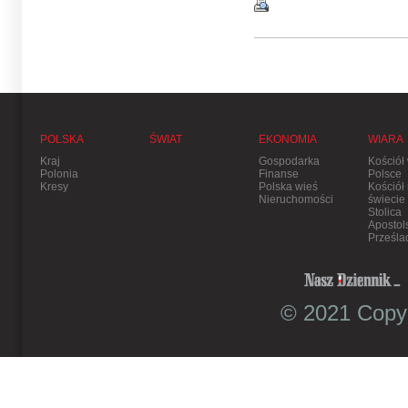
POLSKA
ŚWIAT
EKONOMIA
WIARA
Kraj
Gospodarka
Kościół
Polonia
Finanse
Polsce
Kresy
Polska wieś
Kościół
Nieruchomości
świecie
Stolica
Apostol
Prześla
© 2021 Copyr