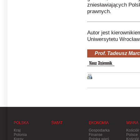
zniesławiających Pols
prawnych.
Autor jest kierowniki
Uniwersytetu Wrocław
Prof. Tadeusz Mar
POLSKA
ŚWIAT
EKONOMIA
WIARA
Kraj
Gospodarka
Kościół
Polonia
Finanse
Polsce
Kresy
Polska wieś
Kościół