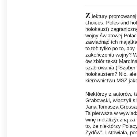
Z
lektury promowanej 
choices. Poles and hol
holokaust) zagraniczny
wojny światowej Pola
zawładnąć ich majątkam
to też tylko po to, aby
zakończeniu wojny? Wt
ów zbiór tekst Marcin
szabrowania ("Szaber 
holokaustem? Nic, ale
kierownictwu MSZ jako
Niektórzy z autorów, 
Grabowski, włączyli 
Jana Tomasza Grossa 
Ta pierwsza w wywiad
winę metafizyczną za t
to, że niektórzy Polac
Żydów". I stawiała, po