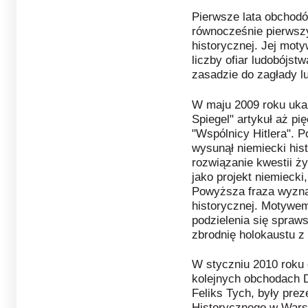
Pierwsze lata obchodó
równocześnie pierwszy 
historycznej. Jej mo
liczby ofiar ludobójst
zasadzie do zagłady l
W maju 2009 roku ukaz
Spiegel" artykuł aż pi
"Wspólnicy Hitlera". P
wysunął niemiecki hist
rozwiązanie kwestii ż
jako projekt niemiecki,
Powyższa fraza wyznac
historycznej. Motywem
podzielenia się spraw
zbrodnię holokaustu z
W styczniu 2010 roku
kolejnych obchodach D
Feliks Tych, były pre
Historycznego w Warsz