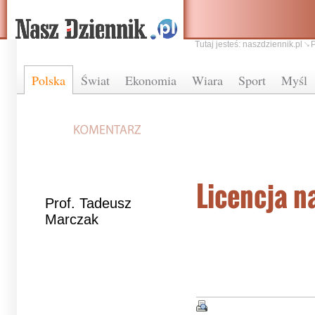
Tutaj jesteś:
naszdziennik.pl
Polska
Świat
Ekonomia
Wiara
Sport
Myśl
Licencja n
Prof. Tadeusz
Marczak