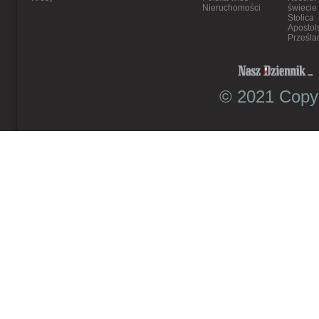
Nieruchomości
świecie
Stolica
Apostol
Prześla
© 2021 Copyr