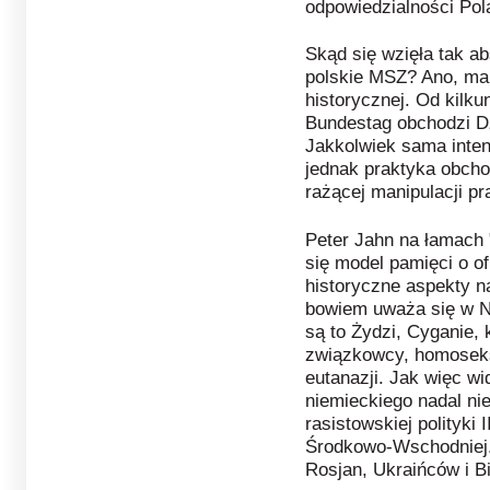
odpowiedzialności Pol
Skąd się wzięła tak ab
polskie MSZ? Ano, ma 
historycznej. Od kilku
Bundestag obchodzi D
Jakkolwiek sama inten
jednak praktyka obch
rażącej manipulacji p
Peter Jahn na łamach "
się model pamięci o of
historyczne aspekty n
bowiem uważa się w N
są to Żydzi, Cyganie,
związkowcy, homoseksu
eutanazji. Jak więc w
niemieckiego nadal nie
rasistowskiej polityk
Środkowo-Wschodniej.
Rosjan, Ukraińców i B