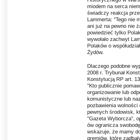
miodem na serca niemi
świadczy reakcja prz
Lammerta: "Tego nie m
ani już na pewno nie 
powiedzieć tylko Polak
wywołało zachwyt Lam
Polaków o współudział
Żydów.
Dlaczego podobne wyp
2008 r. Trybunał Kons
Konstytucją RP art. 1
"Kto publicznie pomawi
organizowanie lub odp
komunistyczne lub naz
pozbawienia wolności d
pewnych środowisk, k
"Gazeta Wyborcza", o
ów ogranicza swobodę
wskazuje, że mamy do
gremiów, które zadbały