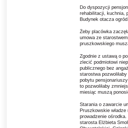
Do dyspozycji pensjona
rehabilitacji, kuchnia,
Budynek otacza ogród
Żeby placówka zaczęła
umowa ze starostwem 
pruszkowskiego muszą
Zgodnie z ustawą o p
zlecić podmiotowi nie
publicznego bez anga
starostwa pozwoliłaby
pobytu pensjonariuszy
to pozwoliłaby zmniejs
miesiąc muszą ponosi
Starania o zawarcie u
Pruszkowskie władze 
prowadzenie ośrodka. 
starosta Elżbieta Smol