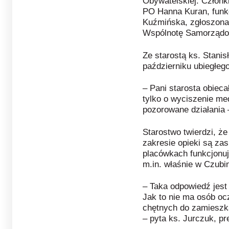
Obywatelskiej. Członk
PO Hanna Kuran, funk
Kuźmińska, zgłoszona
Wspólnotę Samorząd
Ze starostą ks. Stanis
październiku ubiegłego
– Pani starosta obieca
tylko o wyciszenie med
pozorowane działania 
Starostwo twierdzi, ż
zakresie opieki są za
placówkach funkcjonuj
m.in. właśnie w Czubi
– Taka odpowiedź jest
Jak to nie ma osób oc
chętnych do zamieszk
– pyta ks. Jurczuk, 