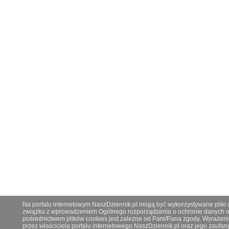
Na portalu internetowym NaszDziennik.pl mogą być wykorzystywane pliki co
związku z wprowadzeniem Ogólnego rozporządzenia o ochronie danych os
pośrednictwem plików cookies jest zależne od Pani/Pana zgody. Wyrażeni
przez właściciela portalu internetowego NaszDziennik.pl oraz jego zauf