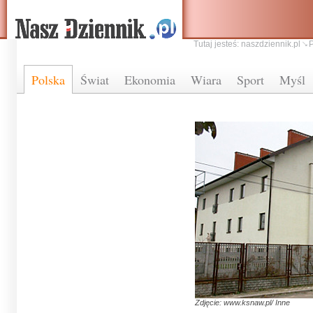
Tutaj jesteś:
naszdziennik.pl
Polska
Świat
Ekonomia
Wiara
Sport
Myśl
Zdjęcie: www.ksnaw.pl/ Inne