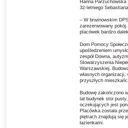
Hanna Parzuchowska 
32-letniego Sebastian
– W brwinowskim DPS 
zarezerwowany pokój. 
placówek bardzo dalek
Dom Pomocy Społeczne
upośledzeniem umysło
zespół Downa, autyzm)
Stowarzyszenia Niepeł
Warszawskiej. Budowa
własnych organizacji,
przyszłych mieszkańc
Budowę zakończono w p
lat budynek stoi pusty
oczekujących jest pona
Placówka została prz
piętrach znajdują się 
łazienkami.