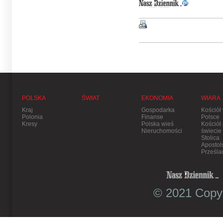
POLSKA
ŚWIAT
EKONOMIA
WIARA
Kraj
Gospodarka
Kościół
Polonia
Finanse
Polsce
Kresy
Polska wieś
Kościół
Nieruchomości
świecie
Stolica
Apostol
Prześla
© 2021 Copyr