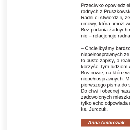
Przeciwko opowiedziel
radnych z Pruszkowsk
Radni ci stwierdzili, 
umowy, która umożliw
Bez podania żadnych 
nie – relacjonuje radn
– Chcielibyśmy bardz
niepełnosprawnych ze 
to puste zapisy, a re
korzyści tym ludziom
Brwinowie, na które w
niepełnosprawnych. Mi
pierwszego pisma do s
Do chwili obecnej nas
zadowolonych mieszkań
tylko echo odpowiada 
ks. Jurczuk.
Anna Ambroziak