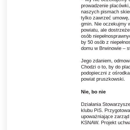
prowadzenie placówki,
naszych pismach skie
tylko zawrzeć umowę, 
gmin. Nie oczekujmy 
powiatu, ale dostrzeż
osób niepełnosprawnych
by 50 osób z niepełn
domu w Brwinowie – st
Jego zdaniem, odmowa
Chodzi o to, by do pla
podopieczni z ośrodka
powiat pruszkowski.
Nie, bo nie
Działania Stowarzysze
klubu PiS. Przygotowa
upoważniające zarząd
KSNAW. Projekt uchwa