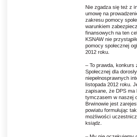
Nie zgadza się też z 
umowę na prowadzenie
zakresu pomocy społe
warunkiem zabezpiecz
finansowych na ten cel
KSNAW nie przystąpił
pomocy społecznej ogł
2012 roku.
– To prawda, konkurs
Społecznej dla dorosły
niepełnosprawnych inte
listopada 2012 roku. 
zapisane, że DPS ma 
tymczasem w naszej o
Brwinowie jest zareje
powiatu formułując ta
możliwości uczestnicz
ksiądz.
– My nie oczekujemy 