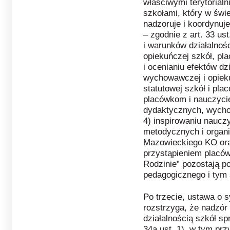
właściwymi terytorialn
szkołami, który w świet
nadzoruje i koordynu
– zgodnie z art. 33 us
i warunków działalnoś
opiekuńczej szkół, pla
i ocenianiu efektów dz
wychowawczej i opieku
statutowej szkół i pl
placówkom i nauczyci
dydaktycznych, wycho
4) inspirowaniu nauczy
metodycznych i organ
Mazowieckiego KO ora
przystąpieniem placó
Rodzinie” pozostają 
pedagogicznego i tym
Po trzecie, ustawa o 
rozstrzyga, że nadzór
działalnością szkół s
34a ust. 1), w tym p