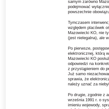
samym zarówno Mazow
podejmować wyłącznie 
powszechnie obowiązu
Tymczasem interwencja
względem placówek oś
Mazowiecki KO, nie ty
(jest nielegalna), ale
Po pierwsze, postępow
elektronicznej, którą 
Mazowiecki KO posłuż
odpowiedzi na konkret
z przystąpieniem do p
Już samo niezachowan
sprawia, że elektroni
należy uznać za nieby
Po drugie, zgodnie z ar
września 1991 r. o sys
imieniu wojewody, sp