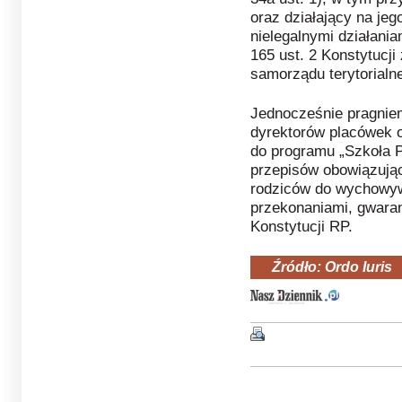
oraz działający na je
nielegalnymi działania
165 ust. 2 Konstytucj
samorządu terytorialn
Jednocześnie pragnie
dyrektorów placówek o
do programu „Szkoła P
przepisów obowiązując
rodziców do wychowyw
przekonaniami, gwaran
Konstytucji RP.
Źródło: Ordo Iuris