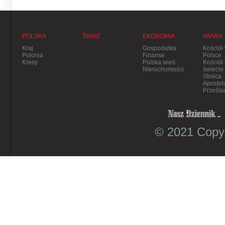
POLSKA
ŚWIAT
EKONOMIA
WIARA
Kraj
Gospodarka
Kościół
Polonia
Finanse
Polsce
Kresy
Polska wieś
Kościół
Nieruchomości
świecie
Stolica
Apostol
Prześla
© 2021 Copyr