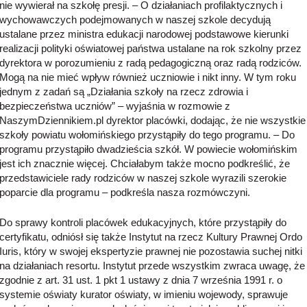
nie wywierał na szkołę presji. – O działaniach profilaktycznych i
wychowawczych podejmowanych w naszej szkole decydują
ustalane przez ministra edukacji narodowej podstawowe kierunki
realizacji polityki oświatowej państwa ustalane na rok szkolny przez
dyrektora w porozumieniu z radą pedagogiczną oraz radą rodziców.
Mogą na nie mieć wpływ również uczniowie i nikt inny. W tym roku
jednym z zadań są „Działania szkoły na rzecz zdrowia i
bezpieczeństwa uczniów” – wyjaśnia w rozmowie z
NaszymDziennikiem.pl dyrektor placówki, dodając, że nie wszystkie
szkoły powiatu wołomińskiego przystąpiły do tego programu. – Do
programu przystąpiło dwadzieścia szkół. W powiecie wołomińskim
jest ich znacznie więcej. Chciałabym także mocno podkreślić, że
przedstawiciele rady rodziców w naszej szkole wyrazili szerokie
poparcie dla programu – podkreśla nasza rozmówczyni.
Do sprawy kontroli placówek edukacyjnych, które przystąpiły do
certyfikatu, odniósł się także Instytut na rzecz Kultury Prawnej Ordo
Iuris, który w swojej ekspertyzie prawnej nie pozostawia suchej nitki
na działaniach resortu. Instytut przede wszystkim zwraca uwagę, że
zgodnie z art. 31 ust. 1 pkt 1 ustawy z dnia 7 września 1991 r. o
systemie oświaty kurator oświaty, w imieniu wojewody, sprawuje