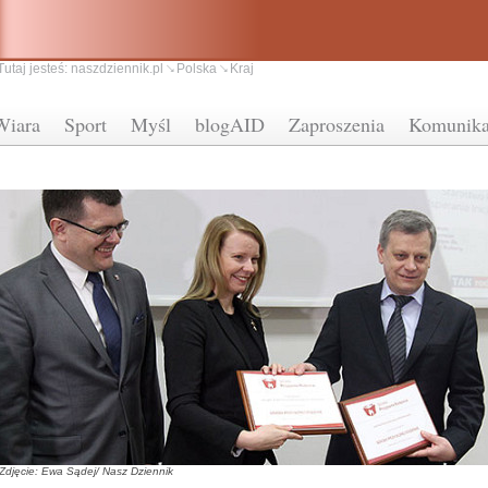
Tutaj jesteś:
naszdziennik.pl
Polska
Kraj
Wiara
Sport
Myśl
blogAID
Zaproszenia
Komunika
Zdjęcie: Ewa Sądej/ Nasz Dziennik