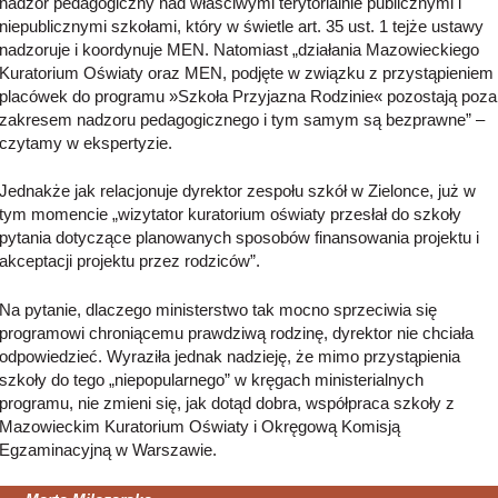
nadzór pedagogiczny nad właściwymi terytorialnie publicznymi i
niepublicznymi szkołami, który w świetle art. 35 ust. 1 tejże ustawy
nadzoruje i koordynuje MEN. Natomiast „działania Mazowieckiego
Kuratorium Oświaty oraz MEN, podjęte w związku z przystąpieniem
placówek do programu »Szkoła Przyjazna Rodzinie« pozostają poza
zakresem nadzoru pedagogicznego i tym samym są bezprawne” –
czytamy w ekspertyzie.
Jednakże jak relacjonuje dyrektor zespołu szkół w Zielonce, już w
tym momencie „wizytator kuratorium oświaty przesłał do szkoły
pytania dotyczące planowanych sposobów finansowania projektu i
akceptacji projektu przez rodziców”.
Na pytanie, dlaczego ministerstwo tak mocno sprzeciwia się
programowi chroniącemu prawdziwą rodzinę, dyrektor nie chciała
odpowiedzieć. Wyraziła jednak nadzieję, że mimo przystąpienia
szkoły do tego „niepopularnego” w kręgach ministerialnych
programu, nie zmieni się, jak dotąd dobra, współpraca szkoły z
Mazowieckim Kuratorium Oświaty i Okręgową Komisją
Egzaminacyjną w Warszawie.