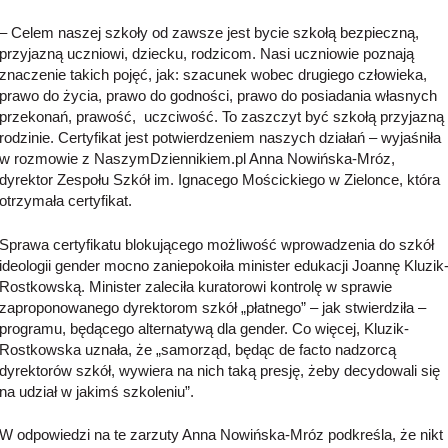
– Celem naszej szkoły od zawsze jest bycie szkołą bezpieczną,
przyjazną uczniowi, dziecku, rodzicom. Nasi uczniowie poznają
znaczenie takich pojęć, jak: szacunek wobec drugiego człowieka,
prawo do życia, prawo do godności, prawo do posiadania własnych
przekonań, prawość, uczciwość. To zaszczyt być szkołą przyjazną
rodzinie. Certyfikat jest potwierdzeniem naszych działań – wyjaśniła
w rozmowie z NaszymDziennikiem.pl Anna Nowińska-Mróz,
dyrektor Zespołu Szkół im. Ignacego Mościckiego w Zielonce, która
otrzymała certyfikat.
Sprawa certyfikatu blokującego możliwość wprowadzenia do szkół
ideologii gender mocno zaniepokoiła minister edukacji Joannę Kluzik
Rostkowską. Minister zaleciła kuratorowi kontrolę w sprawie
zaproponowanego dyrektorom szkół „płatnego” – jak stwierdziła –
programu, będącego alternatywą dla gender. Co więcej, Kluzik-
Rostkowska uznała, że „samorząd, będąc de facto nadzorcą
dyrektorów szkół, wywiera na nich taką presję, żeby decydowali się
na udział w jakimś szkoleniu”.
W odpowiedzi na te zarzuty Anna Nowińska-Mróz podkreśla, że nikt