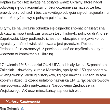
Kapłan zwrócił też uwagę na politykę władz Ukrainy, które nadal
odwołują się do nacjonalizmu. Jednocześnie zaznaczył, że bez
prawdy o zbrodniach i bez całkowitego odcięcia się od nacjonalizmu
nie może być mowy o pełnym pojednaniu.
O tym, że na Ukrainie odradza się oligarchiczno-nacjonalistyczna
dyktatura, mówił podczas uroczystości historyk, politolog dr Andrzej
Zapałowski, który podkreślił, iż jest to niebezpieczne zjawisko, bo
agresja tych środowisk skierowana jest przeciwko Polsce.
Jednocześnie zaznaczył, iż powinno to dać do myślenia naszym
władzom w kontaktach z Ukrainą.
17 kwietnia 1945 r. oddział OUN-UPA, oddziały Iwana Szpontaka ps.
Zalizniak – dowódcy kurenia Mesnyky, spaliły ok. 150 gospodarstw
w Wiązownicy. Według historyków, zginęło nawet 130 osób, w tym
kobiety i dzieci, z czego ustalono nazwiska 114. Z rąk banderowców
miejscowość odbili partyzanci z Narodowego Zjednoczenia
Wojskowego, AK oraz mieszkańcy sąsiednich wsi.
Mariusz Kamieniecki