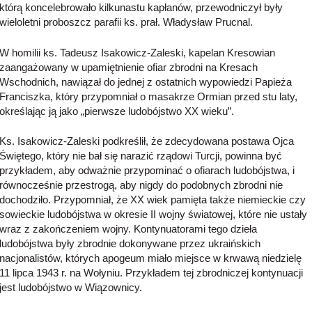
którą koncelebrowało kilkunastu kapłanów, przewodniczył były
wieloletni proboszcz parafii ks. prał. Władysław Prucnal.
W homilii ks. Tadeusz Isakowicz-Zaleski, kapelan Kresowian
zaangażowany w upamiętnienie ofiar zbrodni na Kresach
Wschodnich, nawiązał do jednej z ostatnich wypowiedzi Papieża
Franciszka, który przypomniał o masakrze Ormian przed stu laty,
określając ją jako „pierwsze ludobójstwo XX wieku”.
Ks. Isakowicz-Zaleski podkreślił, że zdecydowana postawa Ojca
Świętego, który nie bał się narazić rządowi Turcji, powinna być
przykładem, aby odważnie przypominać o ofiarach ludobójstwa, i
równocześnie przestrogą, aby nigdy do podobnych zbrodni nie
dochodziło. Przypomniał, że XX wiek pamięta także niemieckie czy
sowieckie ludobójstwa w okresie II wojny światowej, które nie ustały
wraz z zakończeniem wojny. Kontynuatorami tego dzieła
ludobójstwa były zbrodnie dokonywane przez ukraińskich
nacjonalistów, których apogeum miało miejsce w krwawą niedzielę
11 lipca 1943 r. na Wołyniu. Przykładem tej zbrodniczej kontynuacji
jest ludobójstwo w Wiązownicy.