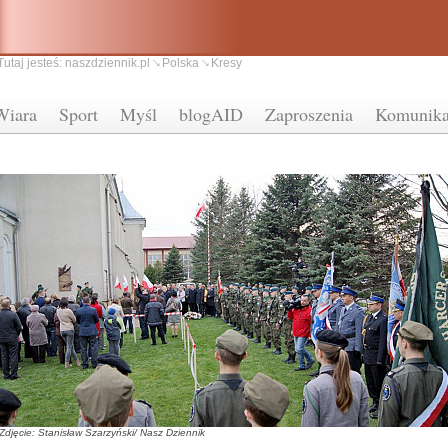
Tutaj jesteś:
naszdziennik.pl
Polska
Kresy
Wiara
Sport
Myśl
blogAID
Zaproszenia
Komunika
Zdjęcie: Stanisław Szarzyński/ Nasz Dziennik