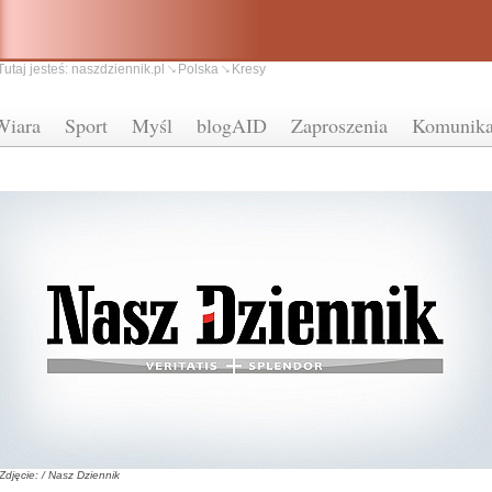
Tutaj jesteś:
naszdziennik.pl
Polska
Kresy
Wiara
Sport
Myśl
blogAID
Zaproszenia
Komunika
Zdjęcie: / Nasz Dziennik