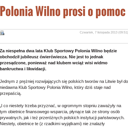
Polonia Wilno prosi o pomoc
Czwartek, 7 listopada 2013 (09:51
Za niespełna dwa lata Klub Sportowy
Polonia Wilno
będzie
obchodził jubileusz ćwierćwiecza. Nie jest to jednak
przesądzone, ponieważ nad klubem wciąż wisi widmo
bankructwa i likwidacji.
Jednym z prężniej rozwijających się polskich tworów na Litwie był do
niedawna Klub Sportowy Polonia Wilno, który dziś staje nad
przepaścią.
„I co niestety trzeba przyznać, w ogromnym stopniu zaważyły na
tym obietnice finansowego wsparcia, płynące tak ze strony osób
prywatnych, jak i też przeróżnych polskich instytucji państwowych.
Niestety, obietnice te (z rzadkimi wyjątkami) nie znalazły