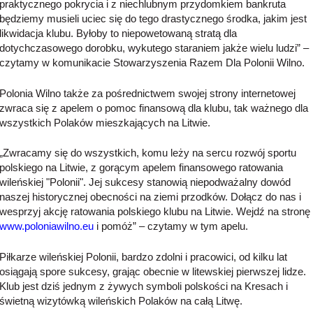
praktycznego pokrycia i z niechlubnym przydomkiem bankruta
będziemy musieli uciec się do tego drastycznego środka, jakim jest
likwidacja klubu. Byłoby to niepowetowaną stratą dla
dotychczasowego dorobku, wykutego staraniem jakże wielu ludzi” –
czytamy w komunikacie Stowarzyszenia Razem Dla Polonii Wilno.
Polonia Wilno także za pośrednictwem swojej strony internetowej
zwraca się z apelem o pomoc finansową dla klubu, tak ważnego dla
wszystkich Polaków mieszkających na Litwie.
„Zwracamy się do wszystkich, komu leży na sercu rozwój sportu
polskiego na Litwie, z gorącym apelem finansowego ratowania
wileńskiej "Polonii". Jej sukcesy stanowią niepodważalny dowód
naszej historycznej obecności na ziemi przodków. Dołącz do nas i
wesprzyj akcję ratowania polskiego klubu na Litwie. Wejdź na stronę
www.poloniawilno.eu
i pomóż” – czytamy w tym apelu.
Piłkarze wileńskiej Polonii, bardzo zdolni i pracowici, od kilku lat
osiągają spore sukcesy, grając obecnie w litewskiej pierwszej lidze.
Klub jest dziś jednym z żywych symboli polskości na Kresach i
świetną wizytówką wileńskich Polaków na całą Litwę.