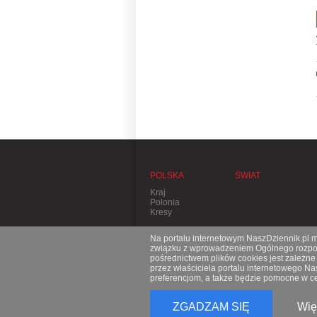
POLSKA
ŚWIAT
Kraj
Polonia
Kresy
Na portalu internetowym NaszDziennik.pl mo
związku z wprowadzeniem Ogólnego rozporz
pośrednictwem plików cookies jest zależn
przez właściciela portalu internetowego N
preferencjom, a także będzie pomocne w ce
ZGADZAM SIĘ
Wię