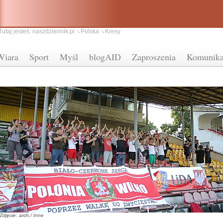
Tutaj jesteś:
naszdziennik.pl
Polska
Kresy
Wiara
Sport
Myśl
blogAID
Zaproszenia
Komunika
Zdjęcie: arch./ Inne