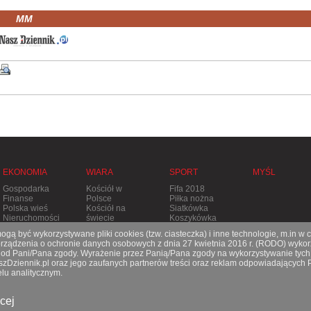
MM
EKONOMIA
WIARA
SPORT
MYŚL
Gospodarka
Kościół w
Fifa 2018
Finanse
Polsce
Piłka nożna
Polska wieś
Kościół na
Siatkówka
Nieruchomości
świecie
Koszykówka
Stolica
Tenis
gą być wykorzystywane pliki cookies (tzw. ciasteczka) i inne technologie, m.in w 
Apostolska
Pozostałe
ądzenia o ochronie danych osobowych z dnia 27 kwietnia 2016 r. (RODO) wykorz
Prześladowania
dyscypliny
e od Pani/Pana zgody. Wyrażenie przez Panią/Pana zgody na wykorzystywanie tych
aszDziennik.pl oraz jego zaufanych partnerów treści oraz reklam odpowiadających
lu analitycznym.
O nas
|
Reklama
|
Prenumerata
|
Kontakt
cej
© 2021 Copyright by SPES sp. z o.o.