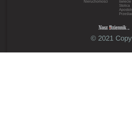
Nieruchomości
świecie
Stolica
Apostol
Prześla
© 2021 Copyr