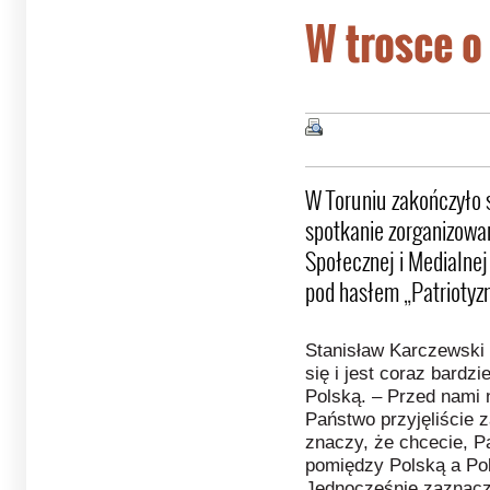
W trosce o
W Toruniu zakończyło 
spotkanie zorganizowan
Społecznej i Medialnej
pod hasłem „Patriotyzm
Stanisław Karczewski p
się i jest coraz bardz
Polską. – Przed nami 
Państwo przyjęliście za
znaczy, że chcecie, 
pomiędzy Polską a Pol
Jednocześnie zaznacz