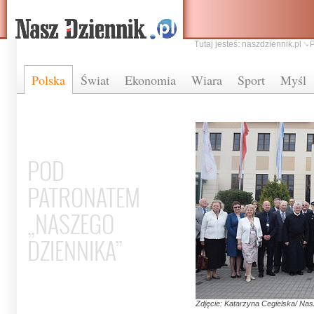
Tutaj jesteś:
naszdziennik.pl
Polska
Świat
Ekonomia
Wiara
Sport
Myśl
POD
PATRONATEM
„NASZEGO
DZIENNIKA”
Zdjęcie: Katarzyna Cegielska/ Nas