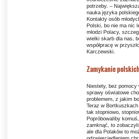
potrzeby. – Największą
nauka języka polskiego
Kontakty osób młodych
Polski, bo nie ma nic 
młodzi Polacy, szczegó
wielki skarb dla nas, 
współpracę w przyszło
Karczewski.
Zamykanie polskich
Niestety, bez pomocy
sprawy oświatowe cho
problemem, z jakim bo
Teraz w Bortkuszkach 
tak stopniowo, stopni
Popróbowaliby komuś, 
zamknąć, to zobaczyli
ale dla Polaków to mo
odzwierciedleniem chr