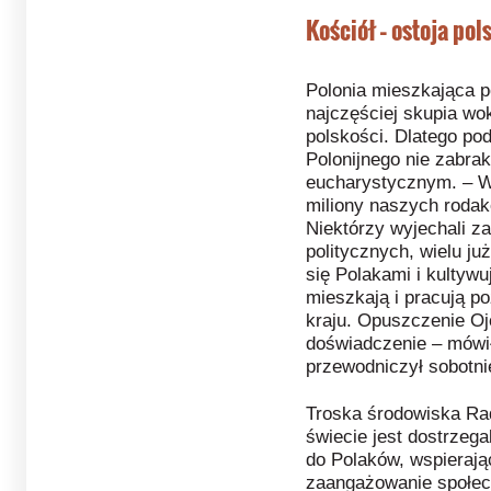
Kościół – ostoja pol
Polonia mieszkająca p
najczęściej skupia wokó
polskości. Dlatego po
Polonijnego nie zabrak
eucharystycznym. – W
miliony naszych roda
Niektórzy wyjechali z
politycznych, wielu ju
się Polakami i kultywu
mieszkają i pracują po
kraju. Opuszczenie Oj
doświadczenie – mówił
przewodniczył sobotni
Troska środowiska Rad
świecie jest dostrzega
do Polaków, wspierając 
zaangażowanie społec