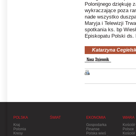
Polonijnego dziękuję z
wykraczające poza ra
nade wszystko duszpa
Maryja i Telewizji Trw
spotkania ks. bp Wies
Episkopatu Polski ds.
Katarzyna Cegielsk
POLSKA
ŚWIAT
EKONOMIA
WIARA
Kraj
Gospodarka
Kościół
Polonia
Finanse
Polsce
Kresy
Polska wieś
Kościół