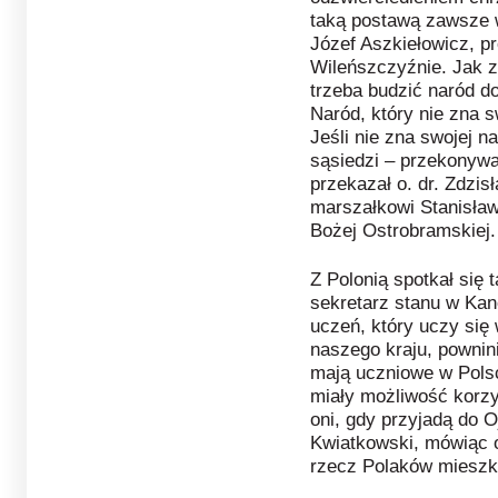
taką postawą zawsze w
Józef Aszkiełowicz, p
Wileńszczyźnie. Jak 
trzeba budzić naród do
Naród, który nie zna s
Jeśli nie zna swojej n
sąsiedzi – przekonywał
przekazał o. dr. Zdzis
marszałkowi Stanisła
Bożej Ostrobramskiej.
Z Polonią spotkał się
sekretarz stanu w Kan
uczeń, który uczy się 
naszego kraju, pownin
mają uczniowe w Polsc
miały możliwość korzy
oni, gdy przyjadą do O
Kwiatkowski, mówiąc o
rzecz Polaków mieszka