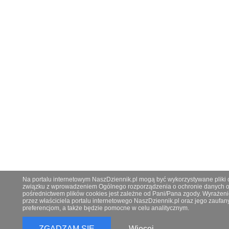
Na portalu internetowym NaszDziennik.pl mogą być wykorzystywane pliki co
związku z wprowadzeniem Ogólnego rozporządzenia o ochronie danych os
pośrednictwem plików cookies jest zależne od Pani/Pana zgody. Wyrażeni
przez właściciela portalu internetowego NaszDziennik.pl oraz jego zauf
preferencjom, a także będzie pomocne w celu analitycznym.
ZGADZAM SIĘ
Więcej