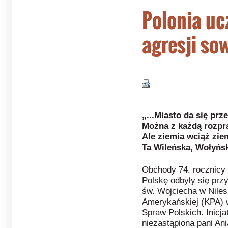
Polonia uc
agresji so
„...Miasto da się pr
Można z każdą rozpra
Ale ziemia wciąż zie
Ta Wileńska, Wołyńsk
Obchody 74. rocznicy
Polskę odbyły się pr
św. Wojciecha w Niles
Amerykańskiej (KPA) wy
Spraw Polskich. Inicj
niezastąpiona pani An