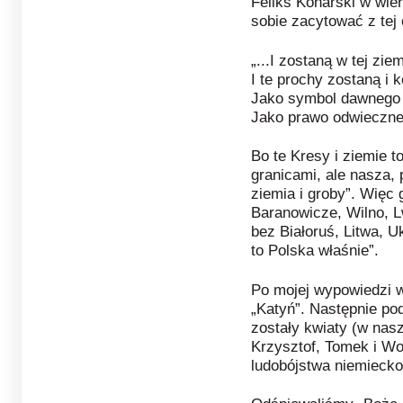
Feliks Konarski w wie
sobie zacytować z tej 
„...I zostaną w tej zie
I te prochy zostaną i k
Jako symbol dawnego 
Jako prawo odwiecznej
Bo te Kresy i ziemie 
granicami, ale nasza,
ziemia i groby”. Wię
Baranowicze, Wilno, L
bez Białoruś, Litwa, 
to Polska właśnie”.
Po mojej wypowiedzi w
„Katyń”. Następnie p
zostały kwiaty (w nasz
Krzysztof, Tomek i Wo
ludobójstwa niemiecko