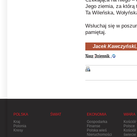
Jego ziemia, za którą t
Ta Wileńska, Wołyńsk
Wsłuchaj się w poszum
pamiętaj.
Jacek Kawczyński,
POLSKA
ŚWIAT
EKONOMIA
WIARA
Kraj
Gospodarka
Kościół
Polonia
Finanse
Polsce
Kresy
Polska wieś
Kościół
Nieruchomości
świecie