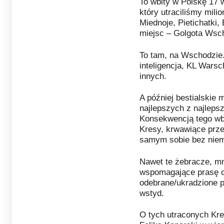
To wbity w Polskę 17 
który utraciliśmy mili
Miednoje, Pietichatki,
miejsc – Golgota Wsc
To tam, na Wschodzie.
inteligencja, KL Warsc
innych.
A później bestialskie
najlepszych z najlepszy
Konsekwencją tego wb
Kresy, krwawiące prze
samym sobie bez niem
Nawet te żebracze, mn
wspomagające prasę c
odebrane/ukradzione p
wstyd.
O tych utraconych Kre