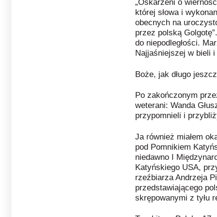
„Oskarżeni o wierność
której słowa i wykona
obecnych na uroczyst
przez polską Golgotę”.
do niepodległości. Mar
Najjaśniejszej w bieli
Boże, jak długo jeszc
Po zakończonym przez
weterani: Wanda Głusz
przypomnieli i przybli
Ja również miałem ok
pod Pomnikiem Katyńs
niedawno I Międzyna
Katyńskiego USA, prz
rzeźbiarza Andrzeja Pi
przedstawiającego pol
skrępowanymi z tyłu r