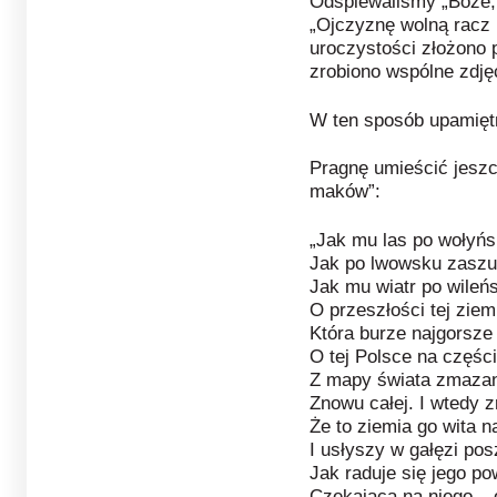
Odśpiewaliśmy „Boże,
„Ojczyznę wolną racz 
uroczystości złożono 
zrobiono wspólne zdję
W ten sposób upamiętn
Pragnę umieścić jeszc
maków”:
„Jak mu las po wołyń
Jak po lwowsku zaszu
Jak mu wiatr po wileń
O przeszłości tej ziemi
Która burze najgorsze 
O tej Polsce na części
Z mapy świata zmazan
Znowu całej. I wtedy 
Że to ziemia go wita n
I usłyszy w gałęzi po
Jak raduje się jego p
Czekająca na niego –