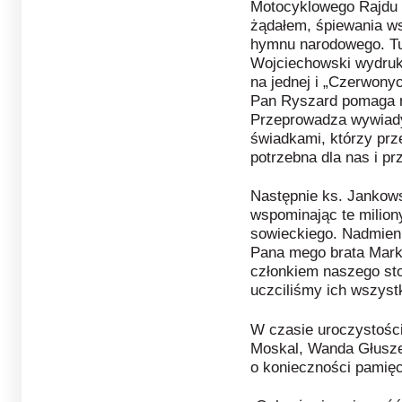
Motocyklowego Rajdu 
żądałem, śpiewania w
hymnu narodowego. Tu
Wojciechowski wydruk
na jednej i „Czerwony
Pan Ryszard pomaga ró
Przeprowadza wywiad
świadkami, którzy prze
potrzebna dla nas i pr
Następnie ks. Jankows
wspominając te milion
sowieckiego. Nadmieni
Pana mego brata Mark
członkiem naszego st
uczciliśmy ich wszyst
W czasie uroczystości 
Moskal, Wanda Głusze
o konieczności pamięc