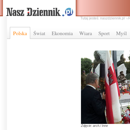
Tutaj jesteś:
naszdziennik.pl
Polska
Świat
Ekonomia
Wiara
Sport
Myśl
Zdjęcie: arch./ Inne