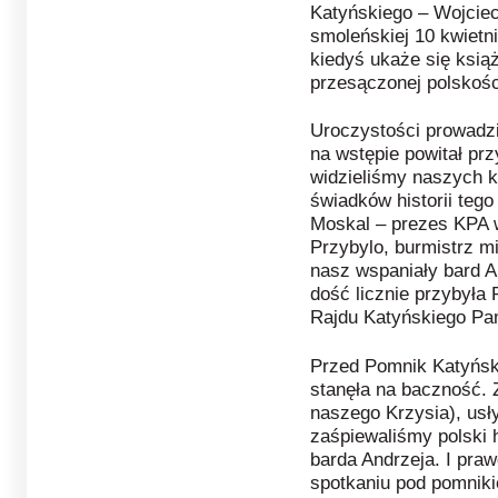
Katyńskiego – Wojciec
smoleńskiej 10 kwietn
kiedyś ukaże się książ
przesączonej polskośc
Uroczystości prowadz
na wstępie powitał pr
widzieliśmy naszych 
świadków historii tego
Moskal – prezes KPA wy
Przybylo, burmistrz m
nasz wspaniały bard A
dość licznie przybyła 
Rajdu Katyńskiego Pa
Przed Pomnik Katyński
stanęła na baczność. 
naszego Krzysia), usł
zaśpiewaliśmy polski
barda Andrzeja. I pra
spotkaniu pod pomniki