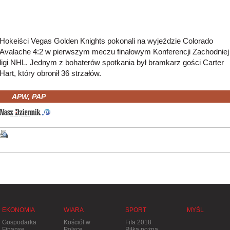
Hokeiści Vegas Golden Knights pokonali na wyjeździe Colorado
Avalache 4:2 w pierwszym meczu finałowym Konferencji Zachodniej
ligi NHL. Jednym z bohaterów spotkania był bramkarz gości Carter
Hart, który obronił 36 strzałów.
APW, PAP
EKONOMIA
WIARA
SPORT
MYŚL
Gospodarka
Kościół w
Fifa 2018
Finanse
Polsce
Piłka nożna