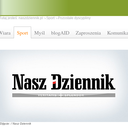
Tutaj jesteś:
naszdziennik.pl
Sport
Pozostałe dyscypliny
Wiara
Sport
Myśl
blogAID
Zaproszenia
Komunika
Zdjęcie: / Nasz Dziennik