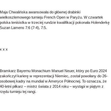
Maja Chwalińska awansowała do głównej drabinki
wielkoszlemowego turnieju French Open w Paryżu. W czwartek
polska tenisistka w trzeciej rundzie kwalifikacji pokonała Holenderkę
Suzan Lamens 7:6 (7-4), 7:5.
x x x
Bramkarz Bayernu Monachium Manuel Neuer, który po Euro 2024
zakończył karierę w reprezentacji Niemiec, został powołany do 26-
osobowej kadry na mundial w Ameryce Północnej. To oznacza, że
40-letni piłkarz – mistrz świata z 2014 roku – wystąpi w piątym z
rzędu turnieju tej rangi.