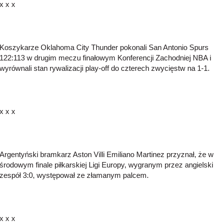
x x x
Koszykarze Oklahoma City Thunder pokonali San Antonio Spurs
122:113 w drugim meczu finałowym Konferencji Zachodniej NBA i
wyrównali stan rywalizacji play-off do czterech zwycięstw na 1-1.
x x x
Argentyński bramkarz Aston Villi Emiliano Martinez przyznał, że w
środowym finale piłkarskiej Ligi Europy, wygranym przez angielski
zespół 3:0, występował ze złamanym palcem.
x x x