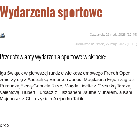
Wydarzenia sportowe
Czwartek, 21 maja 2026 (17:45
Aktualizacja: Piątek, 22 maja 2026 (10:01
Przedstawiamy wydarzenia sportowe w skrócie:
Iga Świątek w pierwszej rundzie wielkoszlemowego French Open
zmierzy się z Australijką Emerson Jones. Magdalena Fręch zagra z
Rumunką Eleną-Gabrielą Ruse, Magda Linette z Czeszką Terezą
Valentovą, Hubert Hurkacz z Hiszpanem Jaume Munarem, a Kamil
Majchrzak z Chilijczykiem Alejandro Tabilo.
x x x