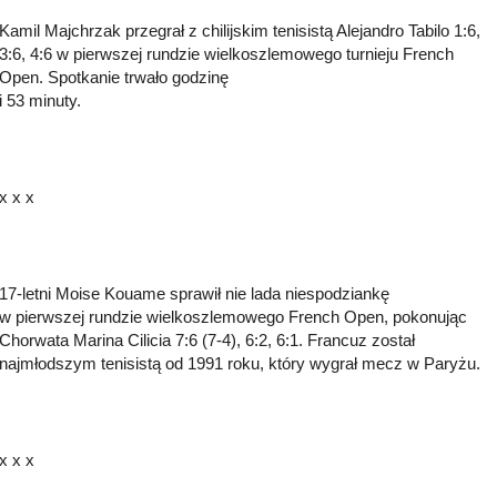
Kamil Majchrzak przegrał z chilijskim tenisistą Alejandro Tabilo 1:6,
3:6, 4:6 w pierwszej rundzie wielkoszlemowego turnieju French
Open. Spotkanie trwało godzinę
i 53 minuty.
x x x
17-letni Moise Kouame sprawił nie lada niespodziankę
w pierwszej rundzie wielkoszlemowego French Open, pokonując
Chorwata Marina Cilicia 7:6 (7-4), 6:2, 6:1. Francuz został
najmłodszym tenisistą od 1991 roku, który wygrał mecz w Paryżu.
x x x