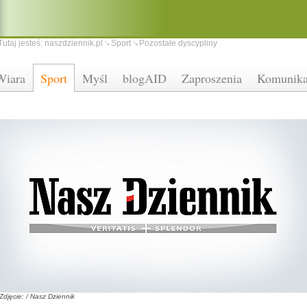
Tutaj jesteś:
naszdziennik.pl
Sport
Pozostałe dyscypliny
Wiara
Sport
Myśl
blogAID
Zaproszenia
Komunika
Zdjęcie: / Nasz Dziennik