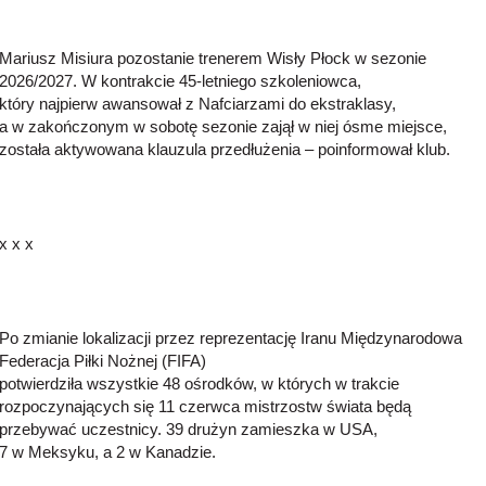
Mariusz Misiura pozostanie trenerem Wisły Płock w sezonie
2026/2027. W kontrakcie 45-letniego szkoleniowca,
który najpierw awansował z Nafciarzami do ekstraklasy,
a w zakończonym w sobotę sezonie zajął w niej ósme miejsce,
została aktywowana klauzula przedłużenia – poinformował klub.
x x x
Po zmianie lokalizacji przez reprezentację Iranu Międzynarodowa
Federacja Piłki Nożnej (FIFA)
potwierdziła wszystkie 48 ośrodków, w których w trakcie
rozpoczynających się 11 czerwca mistrzostw świata będą
przebywać uczestnicy. 39 drużyn zamieszka w USA,
7 w Meksyku, a 2 w Kanadzie.