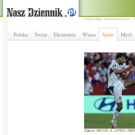
Tutaj jesteś:
naszdziennik.pl
S
Polska
Świat
Ekonomia
Wiara
Sport
Myśl
Zdjęcie: MIGUEL A. LOPES / PAP