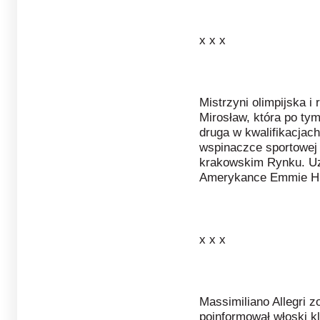
x x x
Mistrzyni olimpijska i
Mirosław, która po ty
druga w kwalifikacja
wspinaczce sportowej
krakowskim Rynku. Uzy
Amerykance Emmie Hun
x x x
Massimiliano Allegri z
poinformował włoski kl