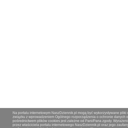
Na portalu internetowym NaszDziennik.pl mogą być wykorzystywane pliki co
związku z wprowadzeniem Ogólnego rozporządzenia o ochronie danych os
pośrednictwem plików cookies jest zależne od Pani/Pana zgody. Wyrażeni
przez właściciela portalu internetowego NaszDziennik.pl oraz jego zauf