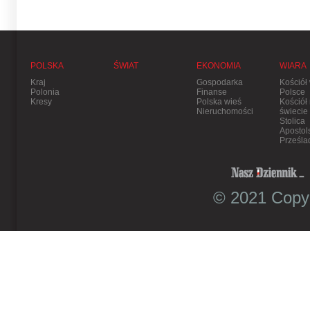
POLSKA
ŚWIAT
EKONOMIA
WIARA
Kraj
Gospodarka
Kościół
Polonia
Finanse
Polsce
Kresy
Polska wieś
Kościół
Nieruchomości
świecie
Stolica
Apostol
Prześla
© 2021 Copyr