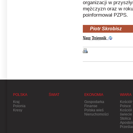
organizacji w przyszł
mężczyzn oraz w roku 
poinformował PZPS.
Piotr Skrobisz
POLSKA
ŚWIAT
EKONOMIA
WIARA
Kraj
Gospodarka
Kościół
Polonia
Finanse
Polsce
Kresy
Polska wieś
Kościół
Nieruchomości
świecie
Stolica
Apostol
Prześla