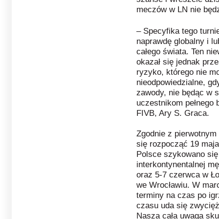
meczów w LN nie będz
– Specyfika tego turni
naprawdę globalny i l
całego świata. Ten nie
okazał się jednak prz
ryzyko, którego nie m
nieodpowiedzialne, gd
zawody, nie będąc w 
uczestnikom pełnego 
FIVB, Ary S. Graca.
Zgodnie z pierwotnym 
się rozpocząć 19 maja
Polsce szykowano się 
interkontynentalnej m
oraz 5-7 czerwca w Ło
we Wrocławiu. W marc
terminy na czas po igr
czasu uda się zwycię
Nasza cała uwaga skup