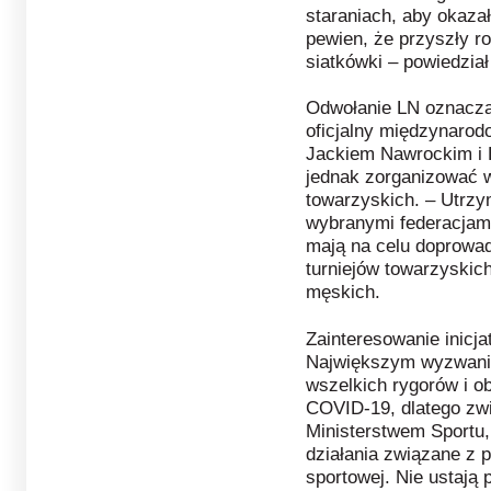
staraniach, aby okazał
pewien, że przyszły r
siatkówki – powiedzia
Odwołanie LN oznacza,
oficjalny międzynarod
Jackiem Nawrockim i 
jednak zorganizować 
towarzyskich. – Utrzy
wybranymi federacjam
mają na celu doprowad
turniejów towarzyskic
męskich.
Zainteresowanie inicj
Największym wyzwanie
wszelkich rygorów i o
COVID-19, dlatego zwią
Ministerstwem Sportu,
działania związane z 
sportowej. Nie ustają