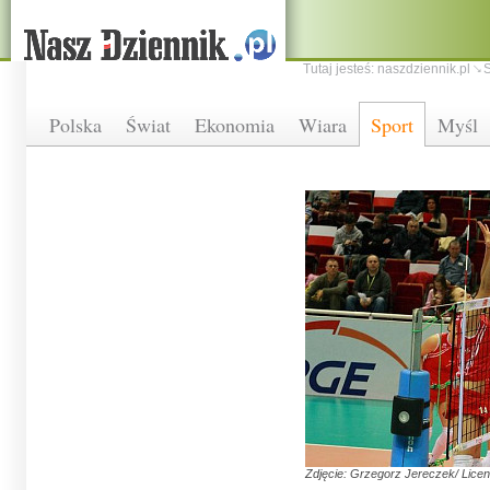
Tutaj jesteś:
naszdziennik.pl
S
Polska
Świat
Ekonomia
Wiara
Sport
Myśl
Zdjęcie: Grzegorz Jereczek/ Licen