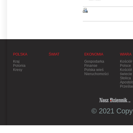
POLSKA
ŚWIAT
EKONOMIA
WIARA
Kraj
Gospodarka
Kościół
Polonia
Finanse
Polsce
Kresy
Polska wieś
Kościół
Nieruchomości
świecie
Stolica
Apostol
Prześla
© 2021 Copyr