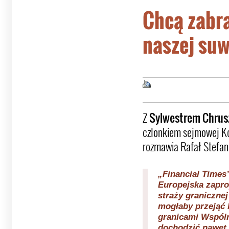
Chcą zabra
naszej su
Z
Sylwestrem Chru
czlonkiem sejmowej Kom
rozmawia Rafał Stefan
„Financial Times
Europejska zapro
straży granicznej
mogłaby przejąć 
granicami Wspóln
dochodzić nawet 