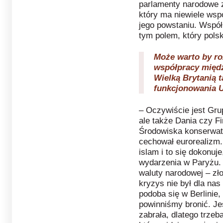
parlamenty narodowe 
który ma niewiele wsp
jego powstaniu. Współ
tym polem, który pols
Może warto by ro
współpracy międ
Wielką Brytanią 
funkcjonowania U
– Oczywiście jest Gru
ale także Dania czy F
Środowiska konserwat
cechował eurorealizm.
islam i to się dokonu
wydarzenia w Paryżu. 
waluty narodowej – złot
kryzys nie był dla nas
podoba się w Berlinie, 
powinniśmy bronić. Je
zabrała, dlatego trze