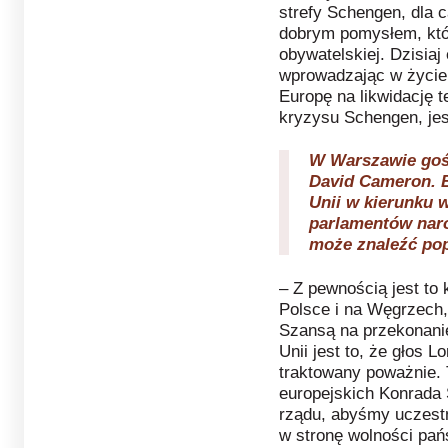
strefy Schengen, dla 
dobrym pomysłem, któr
obywatelskiej. Dzisiaj 
wprowadzając w życie 
Europę na likwidację t
kryzysu Schengen, jest
W Warszawie gośc
David Cameron. B
Unii w kierunku 
parlamentów nar
może znaleźć po
– Z pewnością jest to 
Polsce i na Węgrzech,
Szansą na przekonani
Unii jest to, że głos L
traktowany poważnie. T
europejskich Konrada
rządu, abyśmy uczestn
w stronę wolności pa