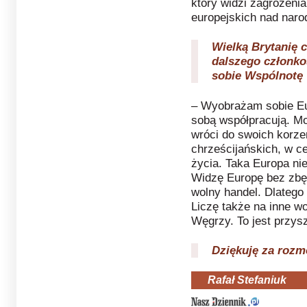
który widzi zagrożeni
europejskich nad naro
Wielką Brytanię 
dalszego członko
sobie Wspólnotę
– Wyobrażam sobie Eu
sobą współpracują. Mo
wróci do swoich korze
chrześcijańskich, w ce
życia. Taka Europa ni
Widzę Europę bez zbęd
wolny handel. Dlatego
Liczę także na inne w
Węgrzy. To jest przys
Dziękuję za roz
Rafał Stefaniuk