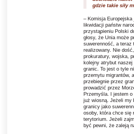
gdzie takie siły m
– Komisja Europejska 
likwidacji państw nar
przystąpieniu Polski d
głosy, że Unia może 
suwerenność, a teraz 
realizowany. Nie dość,
prokuratury, wojska, p
kolejny atrybut nasze
granic. To jest o tyle
przemytu migrantów, a
przebiegnie przez gra
prowadzić przez Morz
Przemyśla. I jestem o
już wiosną. Jeżeli my
granicy jako suwerenn
osoby, która chce się 
terytorium. Jeżeli za
być pewni, że zaleją n