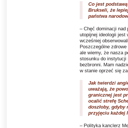
Co jest podstawą
Brukseli, że lepie
państwa narodo
– Chęć dominacji nad 
utopijnej ideologii jes
wcześniej obserwowali
Poszczególne zdrowe 
ale wiemy, że nasza po
stosunku do instytucji
bezbronni. Mam nadziej
w stanie oprzeć się z
Jak twierdzi angi
uważają, że powoł
granicznej jest p
ocalić strefę Sch
doszłoby, gdyby n
przyjęciu każdej
– Polityka kanclerz Me