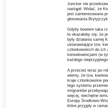
Juncker nie przedstawi
nastąpił. Widać, że K
jest zainteresowana p
głosowania Brytyjczyk
Gdyby bowiem taka rze
to okazałoby się, że 
były działania samej K
ustanawiające tzw. kw
członkowskich do ich 
konsekwencjami (w ty
każdego nieprzyjętego 
A przecież teraz po ro
wiemy, że tzw. kwoto
kraje członkowskie po
tego systemu przemie
imigrantów przebywaj
więcej, niechętne temu
Europy Środkowo-Wscho
które przyjęły w ramac