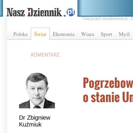
Tutaj jesteś:
naszdziennik.pl
Ś
Polska
Świat
Ekonomia
Wiara
Sport
Myśl
Pogrzebow
o stanie Un
Dr Zbigniew
Kuźmiuk