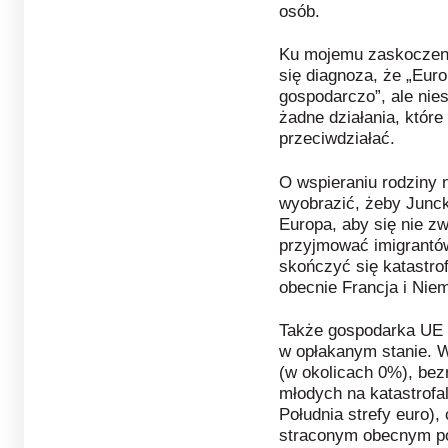
osób.
Ku mojemu zaskoczeni
się diagnoza, że „Euro
gospodarczo”, ale nie
żadne działania, któr
przeciwdziałać.
O wspieraniu rodziny n
wyobrazić, żeby Juncke
Europa, aby się nie zw
przyjmować imigrantów
skończyć się katastrof
obecnie Francja i Nie
Także gospodarka UE (
w opłakanym stanie. 
(w okolicach 0%), bez
młodych na katastrofa
Południa strefy euro),
straconym obecnym po