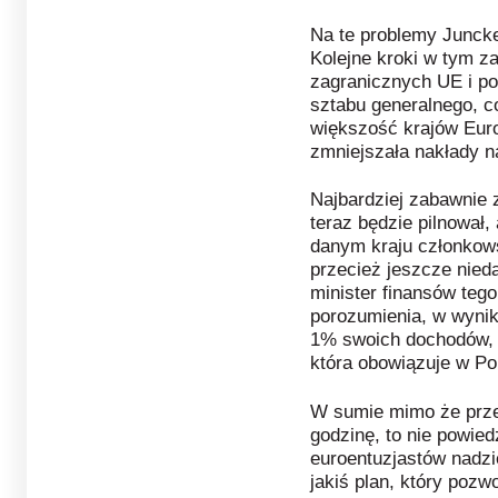
Na te problemy Juncker
Kolejne kroki w tym za
zagranicznych UE i p
sztabu generalnego, c
większość krajów Euro
zmniejszała nakłady n
Najbardziej zabawnie 
teraz będzie pilnował,
danym kraju członkows
przecież jeszcze nied
minister finansów tego
porozumienia, w wyniku
1% swoich dochodów, 
która obowiązuje w Po
W sumie mimo że prze
godzinę, to nie powied
euroentuzjastów nadzi
jakiś plan, który pozw