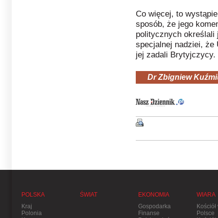
Co więcej, to wystąpie
sposób, że jego kome
politycznych określal
specjalnej nadziei, że
jej zadali Brytyjczycy.
Dr Zbigniew Kuźmi
POLSKA
ŚWIAT
EKONOMIA
WIARA
Kraj
Gospodarka
Kościół
Polonia
Finanse
Polsce