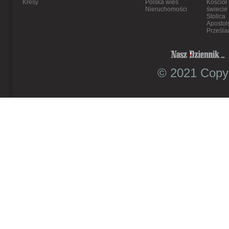
Kresy
Polska wieś
Kościół
Nieruchomości
świecie
Stolica
Apostol
Prześla
© 2021 Copyr