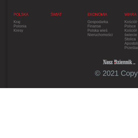
POLSKA
ŚWIAT
EKONOMIA
WIARA
Kraj
Gospodarka
Kościół
Polonia
Finanse
Polsce
Kresy
Polska wieś
Kościół
Nieruchomości
świecie
Stolica
Apostol
Prześla
© 2021 Copyr