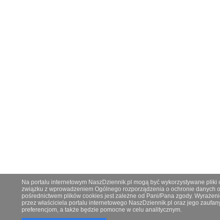
Na portalu internetowym NaszDziennik.pl mogą być wykorzystywane pliki co
związku z wprowadzeniem Ogólnego rozporządzenia o ochronie danych os
pośrednictwem plików cookies jest zależne od Pani/Pana zgody. Wyrażeni
przez właściciela portalu internetowego NaszDziennik.pl oraz jego zauf
preferencjom, a także będzie pomocne w celu analitycznym.