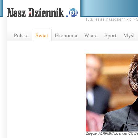
Tutaj jesteś:
naszdziennik.pl
Ś
Polska
Świat
Ekonomia
Wiara
Sport
Myśl
Zdjęcie: ALRPMN/ Licencja: CC BY