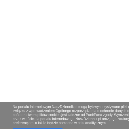
Na portalu internetowym NaszDziennik.pl mogą być wykorzystywane pliki co
związku z wprowadzeniem Ogólnego rozporządzenia o ochronie danych os
pośrednictwem plików cookies jest zależne od Pani/Pana zgody. Wyrażeni
przez właściciela portalu internetowego NaszDziennik.pl oraz jego zauf
preferencjom, a także będzie pomocne w celu analitycznym.