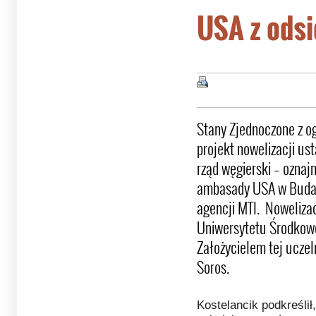
USA z odsi
Stany Zjednoczone z o
projekt nowelizacji u
rząd węgierski – oznajm
ambasady USA w Budap
agencji MTI. Nowelizac
Uniwersytetu Środkow
Założycielem tej uczel
Soros.
Kostelancik podkreśli