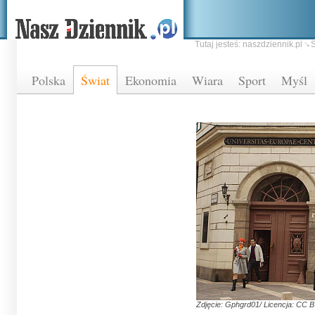
Tutaj jesteś:
naszdziennik.pl
Ś
Polska
Świat
Ekonomia
Wiara
Sport
Myśl
Zdjęcie: Gphgrd01/ Licencja: CC B