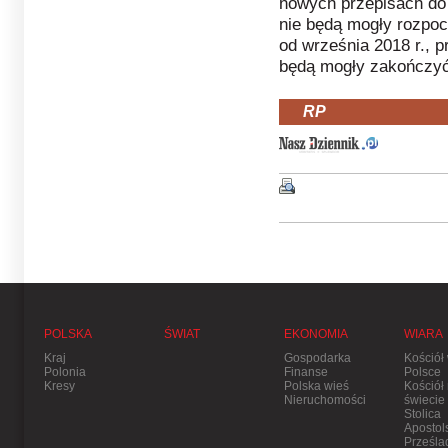
nowych przepisach do lu
nie będą mogły rozpo
od września 2018 r., 
będą mogły zakończyć
RP
POLSKA
ŚWIAT
EKONOMIA
WIARA
Kraj
Gospodarka
Kościół
Polonia
Finanse
Polsce
Kresy
Polska wieś
Kościół
Nieruchomości
świecie
Stolica
Apostol
Prześla