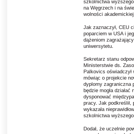
szkolnictwa wyższego
na Węgrzech i na świe
wolności akademickiej
Jak zaznaczył, CEU c
poparciem w USA i jeg
dążeniom zagrażający
uniwersytetu.
Sekretarz stanu odpow
Ministerstwie ds. Za
Palkovics oświadczył 
mówiąc o projekcie no
dyplomy zagraniczna 
będzie mogła działać 
dysponować międzypań
pracy. Jak podkreślił, 
wykazała nieprawidłow
szkolnictwa wyższego
Dodał, że uczelnie po