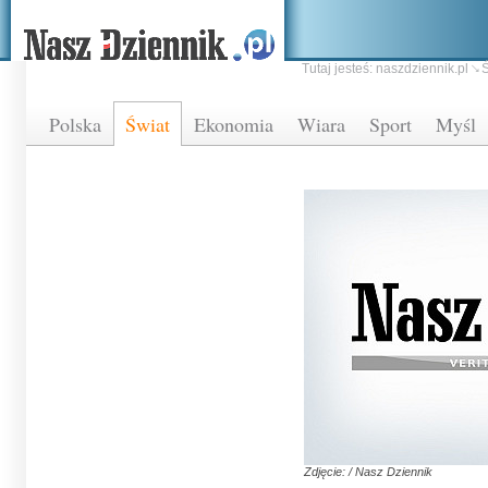
Tutaj jesteś:
naszdziennik.pl
Ś
Polska
Świat
Ekonomia
Wiara
Sport
Myśl
Zdjęcie: / Nasz Dziennik