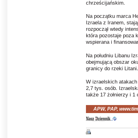
chrześcijańskim.
Na początku marca Hez
Izraela z Iranem, stają
rozpoczął wtedy inten
która pozostaje poza k
wspierana i finansowa
Na południu Libanu Izra
obejmującą obszar oku
granicy do rzeki Litani
W izraelskich atakach
2,7 tys. osób. Izraels
także 17 żołnierzy i 1
APW, PAP, www.tim