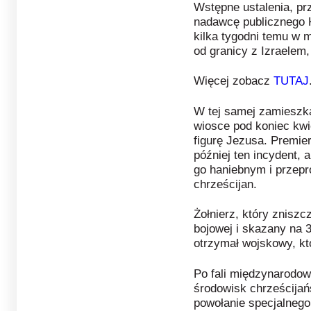
Wstępne ustalenia, pr
nadawcę publicznego 
kilka tygodni temu w m
od granicy z Izraelem,
Więcej zobacz
TUTAJ
W tej samej zamieszka
wiosce pod koniec kwie
figurę Jezusa. Premier
później ten incydent, 
go haniebnym i przepr
chrześcijan.
Żołnierz, który zniszcz
bojowej i skazany na 
otrzymał wojskowy, kt
Po fali międzynarodowe
środowisk chrześcijańs
powołanie specjalnego