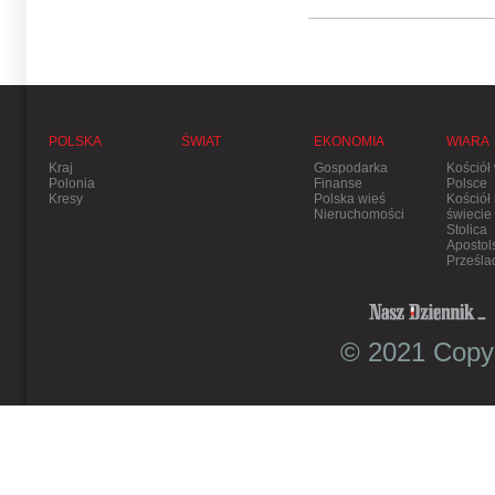
POLSKA
ŚWIAT
EKONOMIA
WIARA
Kraj
Gospodarka
Kościół
Polonia
Finanse
Polsce
Kresy
Polska wieś
Kościół
Nieruchomości
świecie
Stolica
Apostol
Prześla
© 2021 Copyr