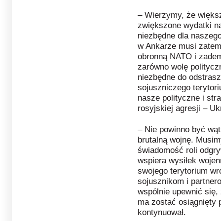
– Wierzymy, że większ
zwiększone wydatki n
niezbędne dla naszeg
w Ankarze musi zatem
obronną NATO i zadem
zarówno wolę politycz
niezbędne do odstrasz
sojuszniczego teryto
nasze polityczne i str
rosyjskiej agresji – U
– Nie powinno być wątp
brutalną wojnę. Musi
świadomość roli odgry
wspiera wysiłek wojen
swojego terytorium wr
sojusznikom i partne
wspólnie upewnić się,
ma zostać osiągnięty 
kontynuował.