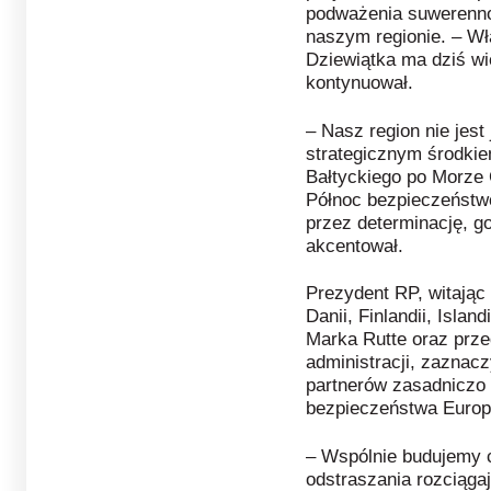
podważenia suwerenn
naszym regionie. – Wł
Dziewiątka ma dziś wi
kontynuował.
– Nasz region nie jest
strategicznym środki
Bałtyckiego po Morze 
Północ bezpieczeństwo
przez determinację, g
akcentował.
Prezydent RP, witając 
Danii, Finlandii, Isla
Marka Rutte oraz prze
administracji, zaznac
partnerów zasadniczo 
bezpieczeństwa Europy
– Wspólnie budujemy c
odstraszania rozciąga