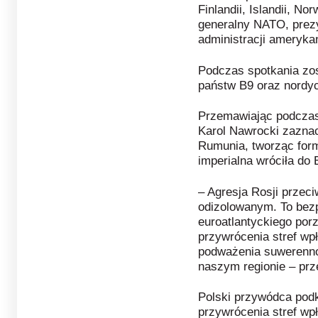
Finlandii, Islandii, No
generalny NATO, prezy
administracji ameryka
Podczas spotkania zos
państw B9 oraz nordy
Przemawiając podczas 
Karol Nawrocki zaznacz
Rumunia, tworząc form
imperialna wróciła do 
– Agresja Rosji przeci
odizolowanym. To bez
euroatlantyckiego por
przywrócenia stref wp
podważenia suwerenn
naszym regionie – prz
Polski przywódca podk
przywrócenia stref wp