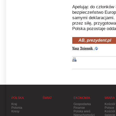
Apelując do członków 
bezpieczeństwo Europ
samymi deklaracjami.
przez siłę, przygotowa
Polska pozostaje odd
AB, prezydent.pl
POLSKA
ŚWIAT
EKONOMIA
WIARA
Kraj
Gospodarka
Kościół
Polonia
Finanse
Polsce
Kresy
Polska wieś
Kościół
Nieruchomości
świecie