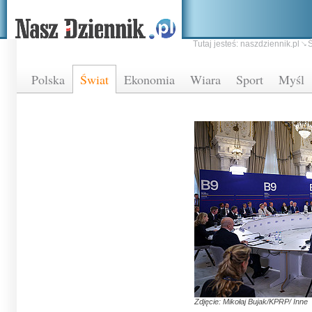
Tutaj jesteś:
naszdziennik.pl
Ś
Polska
Świat
Ekonomia
Wiara
Sport
Myśl
Zdjęcie: Mikołaj Bujak/KPRP/ Inne