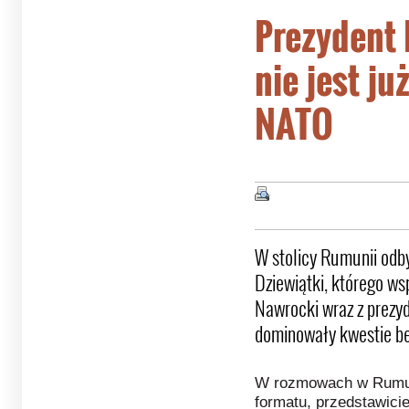
Prezydent 
nie jest ju
NATO
W stolicy Rumunii odby
Dziewiątki, którego ws
Nawrocki wraz z prez
dominowały kwestie b
W rozmowach w Rumunii
formatu, przedstawicie