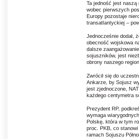
Ta jedność jest naszą 
wobec pierwszych pos
Europy pozostaje niero
transatlantyckiej – pow
Jednocześnie dodał, ż
obecność wojskowa na
dalsze zaangażowanie
sojuszników, jest nie
obrony naszego region
Zwrócił się do uczes
Ankarze, by Sojusz w
jest zjednoczone, NAT
każdego centymetra so
Prezydent RP, podkreś
wymaga wiarygodnych i
Polskę, która w tym r
proc. PKB, co stanowi
ramach Sojuszu Półno