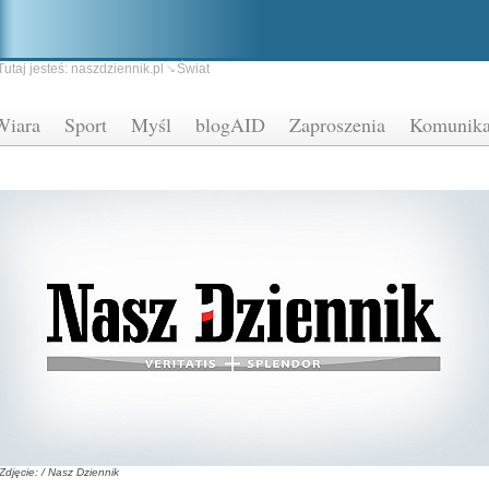
Tutaj jesteś:
naszdziennik.pl
Świat
Wiara
Sport
Myśl
blogAID
Zaproszenia
Komunika
Zdjęcie: / Nasz Dziennik