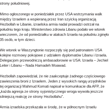
strony południowej.
Mimo ogłoszonego w poniedziałek przez USA wstrzymania walk
między Izraelem a wspieraną przez Iran szyicką organizacją
Hezbollah w Libanie, izraelska armia nadal prowadzi ostrzał na
południu tego kraju. Ministerstwo zdrowia Libanu podało we wtorek
wieczorem, że od poniedziałku w atakach Izraela na południu zginęło
35 osób, w tym dzieci.
We wtorek w Waszyngtonie rozpoczęły się pod patronatem USA
kolejne rozmowy pokojowe z udziałem dyplomatów Libanu i Izraela.
Delegacjom przewodniczą ambasadorowie w USA: Izraela – Jechiel
Leiter i Libanu – Nada Hamadeh Moawad.
Hezbollah zapowiedział, że nie zaakceptuje żadnego częściowego
zawieszenia broni z Izraelem. Jeden z wysokich rangą urzędników
tej organizacji Mahmud Komati napisał w komunikacie dla AFP, że
„każda agresja ze strony syjonistycznego wroga wywoła jeszcze
silniejszą reakcję ze strony Hezbollahu”.
Armia izraelska przekazała w środę, że w północnym Izraelu