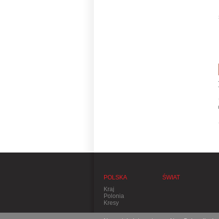
POLSKA
ŚWIAT
Kraj
Polonia
Kresy