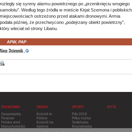
rozległy się syreny alarmu powietrznego po „przeniknięciu wrogiego
samolotu”. Według tego źródła w mieście Kirjat Szemona i pobliskich
miejscowościach ostrzeżono przed atakami dronowymi. Armia
podała później, że przechwycono „podejrzany obiekt powietrzny”,
który wleciał od strony Libanu.
APW, PAP
EKONOMIA
WIARA
SPORT
MYŚL
Gospodarka
Kościół w
Fifa 2018
Finanse
Polsce
Piłka nożna
Polska wieś
Kościół na
Siatkówka
Nieruchomości
świecie
Koszykówka
Stolica
Tenis