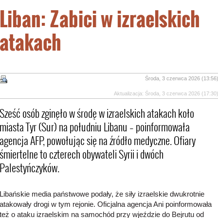
Liban: Zabici w izraelskich
atakach
Środa, 3 czerwca 2026 (13:56
Aktualizacja: Środa, 3 czerwca 2026 (17:30
Sześć osób zginęło w środę w izraelskich atakach koło
miasta Tyr (Sur) na południu Libanu – poinformowała
agencja AFP, powołując się na źródło medyczne. Ofiary
śmiertelne to czterech obywateli Syrii i dwóch
Palestyńczyków.
Libańskie media państwowe podały, że siły izraelskie dwukrotnie
atakowały drogi w tym rejonie. Oficjalna agencja Ani poinformowała
też o ataku izraelskim na samochód przy wjeździe do Bejrutu od