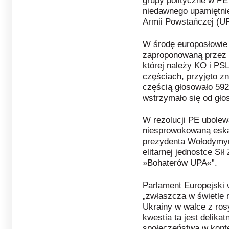
grupy polityczne w PE
niedawnego upamiętnie
Armii Powstańczej (U
W środę europosłowie
zaproponowaną przez 
której należy KO i PS
częściach, przyjęto zn
częścią głosowało 592
wstrzymało się od gło
W rezolucji PE ubolew
niesprowokowaną esk
prezydenta Wołodymyr
elitarnej jednostce Sił
»Bohaterów UPA«”.
Parlament Europejski 
„zwłaszcza w świetle 
Ukrainy w walce z ros
kwestia ta jest delikat
społeczeństwa w kont