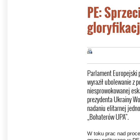
PE: Sprze
gloryfikac
Parlament Europejski p
wyraził ubolewanie z p
niesprowokowanej eska
prezydenta Ukrainy Wo
nadaniu elitarnej jedn
„Bohaterów UPA”.
W toku prac nad proc