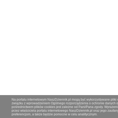
Na portalu internetowym NaszDziennik.pl mogą być wykorzystywane pliki co
związku z wprowadzeniem Ogólnego rozporządzenia o ochronie danych os
pośrednictwem plików cookies jest zależne od Pani/Pana zgody. Wyrażeni
przez właściciela portalu internetowego NaszDziennik.pl oraz jego zauf
preferencjom, a także będzie pomocne w celu analitycznym.