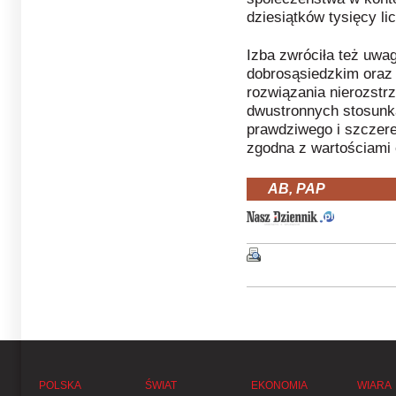
dziesiątków tysięcy lic
Izba zwróciła też uwa
dobrosąsiedzkim oraz
rozwiązania nierozstr
dwustronnych stosunk
prawdziwego i szczereg
zgodna z wartościami 
AB, PAP
POLSKA
ŚWIAT
EKONOMIA
WIARA