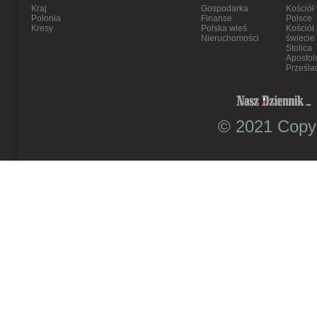
Kraj
Gospodarka
Kościół
Polonia
Finanse
Polsce
Kresy
Polska wieś
Kościół
Nieruchomości
świecie
Stolica
Apostol
Prześla
© 2021 Copyr