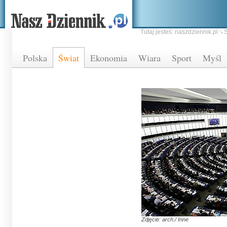
Tutaj jesteś:
naszdziennik.pl
Ś
Polska
Świat
Ekonomia
Wiara
Sport
Myśl
Zdjęcie: arch./ Inne