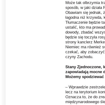
Może tak olbrzymia tr
sposób, w jaki działa 
Obawiam się jednak, ż
łagodna niż krzywda, 
Tłumaczenie będzie ta
ustalić, kto ma prowa
dowody, zbadać wszys
będzie się toczyła ros
strony kanclerz Merkel
Niemiec ma również sw
czekać, aby zobaczyć,
czyny Zachodu.
Stany Zjednoczone, k
zapowiadają mocne dz
Możemy spodziewać 
– Wprawdzie zestrzelen
lecz na terytorium ko
Oznacza to, że do zre
międzynarodowego śled