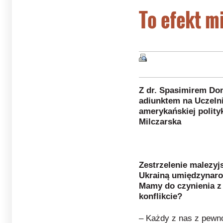
To efekt m
Z dr. Spasimirem Do
adiunktem na Uczelni
amerykańskiej polity
Milczarska
Zestrzelenie malezy
Ukrainą umiędzynarod
Mamy do czynienia 
konflikcie?
– Każdy z nas z pewnoś