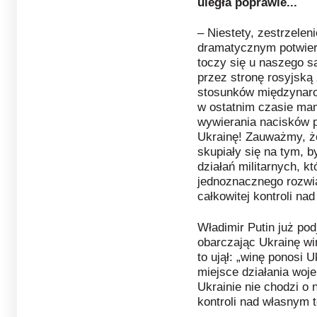
uległa poprawie...
– Niestety, zestrzelen
dramatycznym potwier
toczy się u naszego są
przez stronę rosyjską
stosunków międzynaro
w ostatnim czasie ma
wywierania nacisków p
Ukrainę! Zauważmy, że
skupiały się na tym, b
działań militarnych, 
jednoznacznego rozwią
całkowitej kontroli na
Władimir Putin już po
obarczając Ukrainę wi
to ujął: „winę ponosi U
miejsce działania woj
Ukrainie nie chodzi o 
kontroli nad własnym t