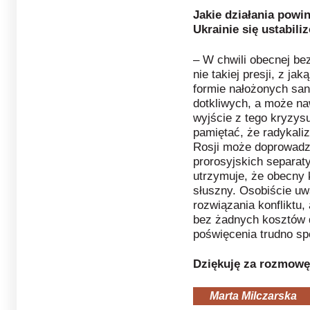
Jakie działania powin
Ukrainie się ustabili
– W chwili obecnej bez
nie takiej presji, z ja
formie nałożonych sank
dotkliwych, a może na
wyjście z tego kryzysu
pamiętać, że radykal
Rosji może doprowadzi
prorosyjskich separat
utrzymuje, że obecny
słuszny. Osobiście uw
rozwiązania konfliktu,
bez żadnych kosztów 
poświęcenia trudno sp
Dziękuję za rozmowę
Marta Milczarska