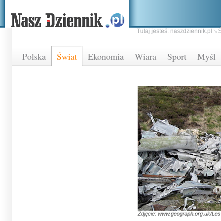
Tutaj jesteś:
naszdziennik.pl
Ś
Polska
Świat
Ekonomia
Wiara
Sport
Myśl
Zdjęcie: www.geograph.org.uk/Les 