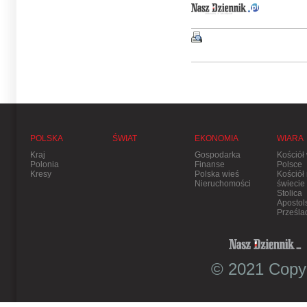
POLSKA
ŚWIAT
EKONOMIA
WIARA
Kraj
Gospodarka
Kościół
Polonia
Finanse
Polsce
Kresy
Polska wieś
Kościół
Nieruchomości
świecie
Stolica
Apostol
Prześla
© 2021 Copyr