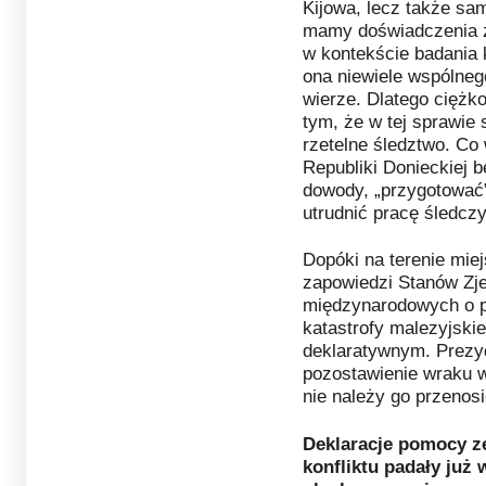
Kijowa, lecz także s
mamy doświadczenia z
w kontekście badania k
ona niewiele wspólneg
wierze. Dlatego ciężk
tym, że w tej sprawi
rzetelne śledztwo. Co
Republiki Donieckiej 
dowody, „przygotować”
utrudnić pracę śledczy
Dopóki na terenie miej
zapowiedzi Stanów Zje
międzynarodowych o p
katastrofy malezyjski
deklaratywnym. Prezy
pozostawienie wraku w 
nie należy go przenosi
Deklaracje pomocy z
konfliktu padały już 