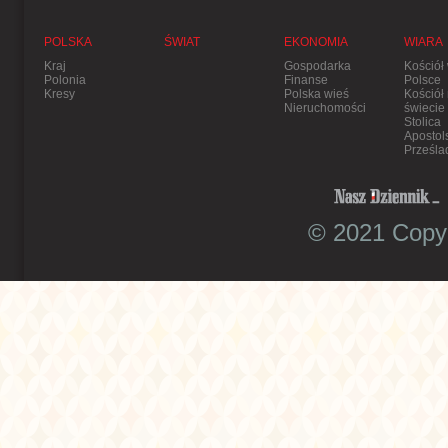
POLSKA
ŚWIAT
EKONOMIA
WIARA
Kraj
Gospodarka
Kościół
Polonia
Finanse
Polsce
Kresy
Polska wieś
Kościół
Nieruchomości
świecie
Stolica
Apostol
Prześla
© 2021 Copyr