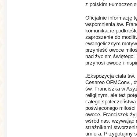
z polskim tłumaczeni
Oficjalnie informację 
wspomnienia św. Fran
komunikacie podkreślo
zaproszenie do modlit
ewangelicznym motywie
przynieść owoce miłośc
nad życiem świętego, k
przynosi owoce i inspir
„Ekspozycja ciała św. 
Cesareo OFMConv., dyr
św. Franciszka w Asyż
religijnym, ale też po
całego społeczeństwa
poświęconego miłości
owoce. Franciszek żyje
wśród nas, wzywając 
strażnikami stworzenia
umiera. Przygotujmy s