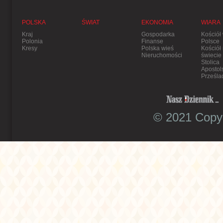
POLSKA
ŚWIAT
EKONOMIA
WIARA
Kraj
Gospodarka
Kościół
Polonia
Finanse
Polsce
Kresy
Polska wieś
Kościół
Nieruchomości
świecie
Stolica
Apostol
Prześla
© 2021 Copyr