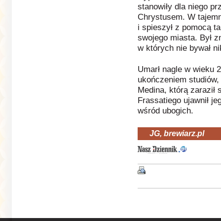
stanowiły dla niego p
Chrystusem. W tajemni
i spieszył z pomocą t
swojego miasta. Był zn
w których nie bywał nik
Umarł nagle w wieku 24
ukończeniem studiów, 
Medina, którą zaraził
Frassatiego ujawnił j
wśród ubogich.
JG, brewiarz.pl