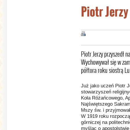
Piotr Jerzy
Piotr Jerzy przyszedł n
Wychowywał się w zam
półtora roku siostrą Lu
Już jako uczeń Piotr J
stowarzyszeń religijny
Koła Różańcowego, Ap
Najświętszego Sakram
Mszy św. i przyjmowa
W 1919 roku rozpoczął 
górniczej na politechn
myśląc o apostolstwie