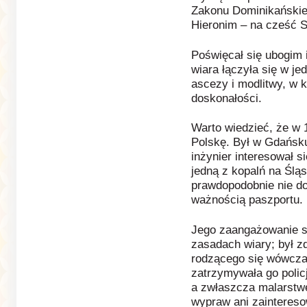
Zakonu Dominikańskiego
Hieronim – na cześć S
Poświęcał się ubogim 
wiara łączyła się w je
ascezy i modlitwy, w k
doskonałości.
Warto wiedzieć, że w 1
Polskę. Był w Gdańsku
inżynier interesował s
jedną z kopalń na Ślą
prawdopodobnie nie do
ważnością paszportu.
Jego zaangażowanie sp
zasadach wiary; był 
rodzącego się wówcza
zatrzymywała go polic
a zwłaszcza malarstwe
wypraw ani zainteres