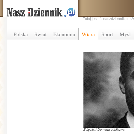
Tutaj jesteś:
naszdziennik.pl
Polska
Świat
Ekonomia
Wiara
Sport
Myśl
Zdjęcie: / Domena publiczna