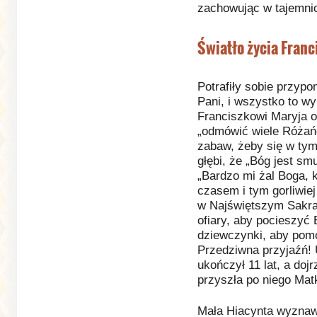
zachowując w tajemni
Światło życia Franc
Potrafiły sobie przypo
Pani, i wszystko to wy
Franciszkowi Maryja o
„odmówić wiele Różań
zabaw, żeby się w tym
głębi, że „Bóg jest sm
„Bardzo mi żal Boga, k
czasem i tym gorliwie
w Najświętszym Sakra
ofiary, aby pocieszyć 
dziewczynki, aby pom
Przedziwna przyjaźń! 
ukończył 11 lat, a dojr
przyszła po niego Mat
Mała Hiacynta wyznawa