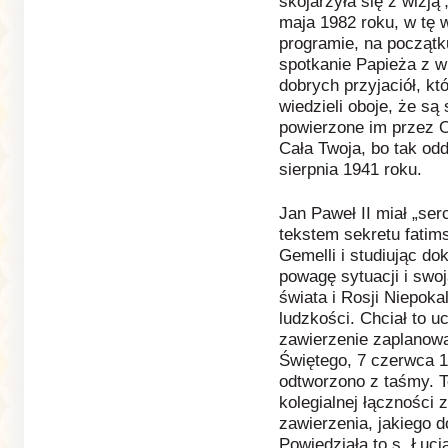
skojarzyła się z wizją 
maja 1982 roku, w tę 
programie, na początk
spotkanie Papieża z w
dobrych przyjaciół, kt
wiedzieli oboje, że są
powierzone im przez O
Cała Twoja, bo tak od
sierpnia 1941 roku.
Jan Paweł II miał „ser
tekstem sekretu fatim
Gemelli i studiując d
powagę sytuacji i swoj
świata i Rosji Niepoka
ludzkości. Chciał to u
zawierzenie zaplanowa
Świętego, 7 czerwca 1
odtworzono z taśmy. Te
kolegialnej łączności
zawierzenia, jakiego 
Powiedziała to s. Łuc