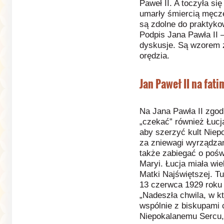
Paweł II. A toczyła się
umarły śmiercią męcz
są zdolne do praktyko
Podpis Jana Pawła II –
dyskusje. Są wzorem ż
orędzia.
Jan Paweł II na fat
Na Jana Pawła II zgod
„czekać” również Łucja
aby szerzyć kult Niep
za zniewagi wyrządzan
także zabiegać o poś
Maryi. Łucja miała wi
Matki Najświętszej. T
13 czerwca 1929 roku 
„Nadeszła chwila, w k
wspólnie z biskupami 
Niepokalanemu Sercu, 