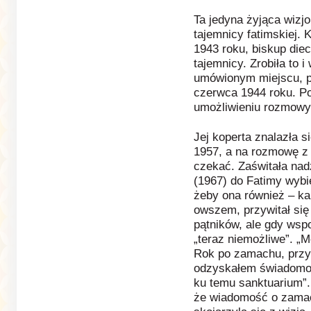
Ta jedyna żyjąca wizjo
tajemnicy fatimskiej.
1943 roku, biskup diece
tajemnicy. Zrobiła to 
umówionym miejscu, p
czerwca 1944 roku. Po
umożliwieniu rozmowy
Jej koperta znalazła 
1957, a na rozmowę z
czekać. Zaświtała nadz
(1967) do Fatimy wybie
żeby ona również – ka
owszem, przywitał się 
pątników, ale gdy wsp
„teraz niemożliwe”. „
Rok po zamachu, przy
odzyskałem świadomoś
ku temu sanktuarium”. 
że wiadomość o zamac