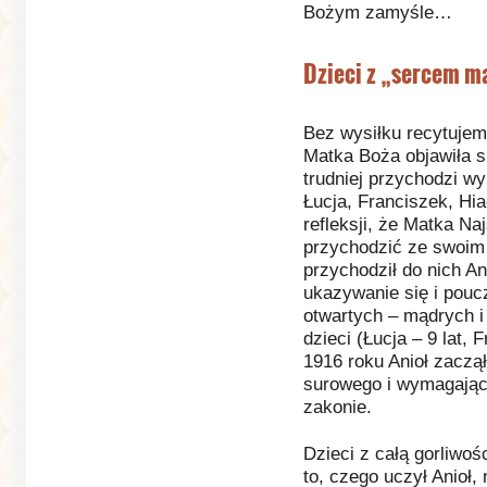
Bożym zamyśle…
Dzieci z „sercem m
Bez wysiłku recytujem
Matka Boża objawiła s
trudniej przychodzi w
Łucja, Franciszek, Hi
refleksji, że Matka Na
przychodzić ze swoim
przychodził do nich An
ukazywanie się i pouc
otwartych – mądrych i
dzieci (Łucja – 9 lat, 
1916 roku Anioł zaczął
surowego i wymagając
zakonie.
Dzieci z całą gorliwoś
to, czego uczył Anioł,