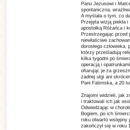
Panu Jezusowi i Matce
spontaniczna, wrażliw
A myślała o tym, co da
Przejęta wizją piekła 
apostołką Różańca i k
Przestrzegając przed 
niewłaściwe zachowan
dorosłego człowieka, p
którzy prześladują re
kilka tygodni po śmier
operacją i opatrunkam
ofiarując je za grzeszn
żadnej ulgi ani skrócen
Pani Fatimska, a 20 lu
Znajomi widzieli, jak 
i traktowali ich jak o
Odwiedzając w chorobi
Bogiem, po ich śmierc
roku otwarto wstępny p
zakończył się w roku 