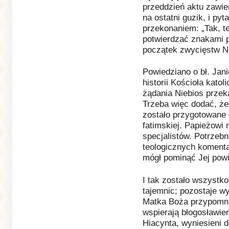
przeddzień aktu zawie
na ostatni guzik, i py
przekonaniem: „Tak, te
potwierdzać znakami p
początek zwycięstw N
Powiedziano o bł. Jani
historii Kościoła katol
żądania Niebios przek
Trzeba więc dodać, że
zostało przygotowane 
fatimskiej. Papieżowi 
specjalistów. Potrzebna
teologicznych komenta
mógł pominąć Jej powi
I tak zostało wszystk
tajemnic; pozostaje w
Matka Boża przypomni
wspierają błogosławie
Hiacynta, wyniesieni d