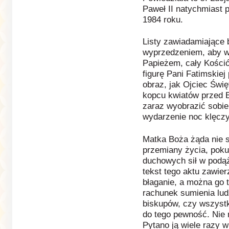
Paweł II natychmiast 
1984 roku.
Listy zawiadamiające
wyprzedzeniem, aby w
Papieżem, cały Kościół
figurę Pani Fatimskie
obraz, jak Ojciec Świę
kopcu kwiatów przed Ba
zaraz wyobrazić sobie
wydarzenie noc klęczy
Matka Boża żąda nie s
przemiany życia, poku
duchowych sił w podąż
tekst tego aktu zawie
błaganie, a można go 
rachunek sumienia lud
biskupów, czy wszystko
do tego pewność. Nie 
Pytano ją wiele razy 