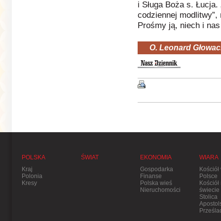
i Sługa Boża s. Łucja
codziennej modlitwy”, 
Prośmy ją, niech i nas
O. Leonard Głowac
POLSKA
ŚWIAT
EKONOMIA
WIARA
Kraj
Gospodarka
Kościół
Polonia
Finanse
Polsce
Kresy
Polska wieś
Kościół
Nieruchomości
świecie
Stolica
Apostol
Prześla