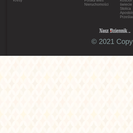
Kresy
Polska wieś
Kościół
Nieruchomości
świecie
Stolica
Apostol
Prześla
© 2021 Copyr