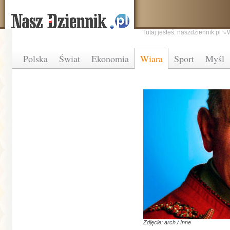
Tutaj jesteś:
naszdziennik.pl
Polska
Świat
Ekonomia
Wiara
Sport
Myśl
Zdjęcie: arch./ Inne