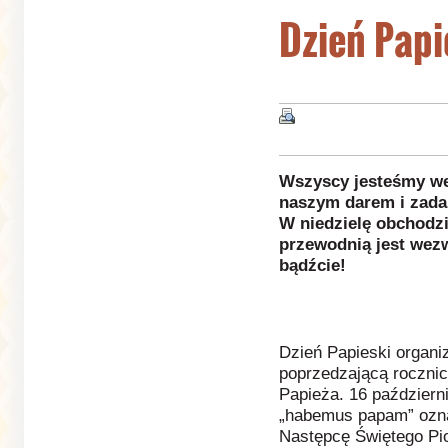
Dzień Papi
Wszyscy jesteśmy wez
naszym darem i zadan
W niedzielę obchodzi
przewodnią jest wezw
bądźcie!
Dzień Papieski organi
poprzedzającą rocznic
Papieża. 16 październ
„habemus papam” ozna
Następcę Świętego Pio