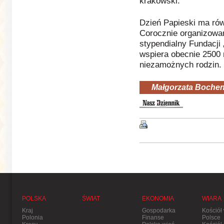
krakowski.
Dzień Papieski ma ró
Corocznie organizowan
stypendialny Fundacji 
wspiera obecnie 2500 
niezamożnych rodzin.
Małgorzata Boche
POLSKA
ŚWIAT
EKONOMIA
WIARA
Kraj
Gospodarka
Kościół
Polonia
Finanse
Polsce