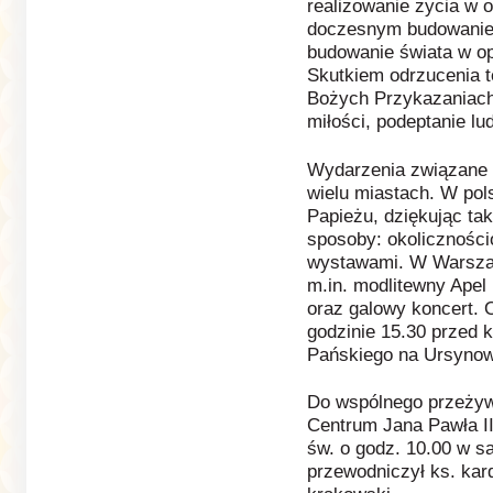
realizowanie życia w 
doczesnym budowanie ś
budowanie świata w op
Skutkiem odrzucenia t
Bożych Przykazaniach
miłości, podeptanie l
Wydarzenia związane 
wielu miastach. W pol
Papieżu, dziękując ta
sposoby: okolicznośc
wystawami. W Warszaw
m.in. modlitewny Ape
oraz galowy koncert. O
godzinie 15.30 przed 
Pańskiego na Ursynow
Do wspólnego przeżyw
Centrum Jana Pawła II
św. o godz. 10.00 w s
przewodniczył ks. kard