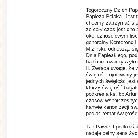
Tegoroczny Dzień Papi
Papieża Polaka. Jest 
chcemy zatrzymać się
że cały czas jest ono 
okolicznościowym liści
generalny Konferencji 
Miziński, odnosząc si
Dnia Papieskiego, pod
bądźcie towarzyszyło 
II. Zwraca uwagę, że
świętości ujmowany je
jednych świętość jest 
którzy świętość bagate
podkreśla ks. bp Artu
czasów współczesnych
kanwie kanonizacji św
podjąć temat świętości
Jan Paweł II podkreśl
nadaje pełny sens życi