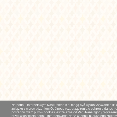
Na portalu internetowym NaszDziennik.pl mogą być wykorzystywane pliki co
związku z wprowadzeniem Ogólnego rozporządzenia o ochronie danych os
pośrednictwem plików cookies jest zależne od Pani/Pana zgody. Wyrażeni
przez właściciela portalu internetowego NaszDziennik.pl oraz jego zauf